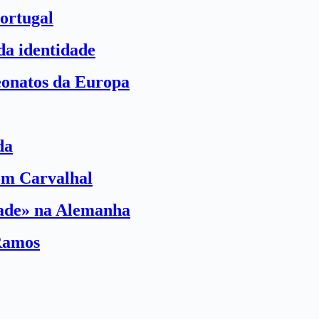
ortugal
a identidade
eonatos da Europa
da
com Carvalhal
dade» na Alemanha
Ramos