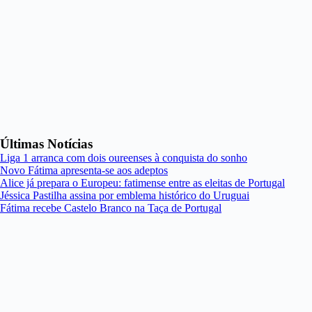
Últimas Notícias
Liga 1 arranca com dois oureenses à conquista do sonho
Novo Fátima apresenta-se aos adeptos
Alice já prepara o Europeu: fatimense entre as eleitas de Portugal
Jéssica Pastilha assina por emblema histórico do Uruguai
Fátima recebe Castelo Branco na Taça de Portugal