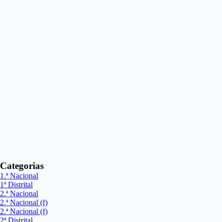
Categorias
1.ª Nacional
1ª Distrital
2.ª Nacional
2.ª Nacional (f)
2.ª Nacional (f)
2ª Distrital