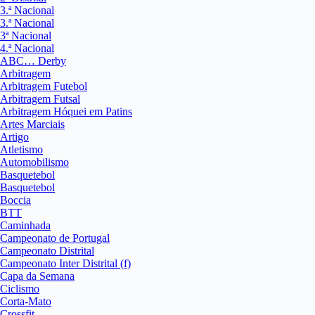
3.ª Nacional
3.ª Nacional
3ª Nacional
4.ª Nacional
ABC… Derby
Arbitragem
Arbitragem Futebol
Arbitragem Futsal
Arbitragem Hóquei em Patins
Artes Marciais
Artigo
Atletismo
Automobilismo
Basquetebol
Basquetebol
Boccia
BTT
Caminhada
Campeonato de Portugal
Campeonato Distrital
Campeonato Inter Distrital (f)
Capa da Semana
Ciclismo
Corta-Mato
Crossfit