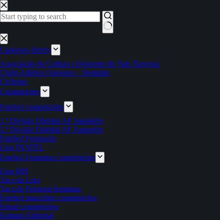
Pular
para
o
conteúdo
Sem
resultados
Cadernos Derby
Associação de Cultura e Desporto de Vale Travesso
Clube Atlético Ouriense – feminino
Ciclismo
Competições
Futebol competições
1.ª Divisão Distrital AF Santarém
2.ª Divisão Distrital AF Santarém
Futebol Formação
Liga INATEL
Futebol Feminino competições
Liga BPI
Taça da Liga
Taça de Portugal feminina
Futebol masculino competições
Futsal competições
Estatuto Editorial