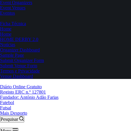
Event Organizers
Event Venues
Eventos
Ficha Técnica
Home
Home
HOME DERBY 2.0
Notícias
Organizer Dashboard
Sample Page
Submit Organizer Form
Submit Venue Form
Termos e Privacidade
Venue Dashboard
Diário Online Gratuito
Registo ERC n.º 127801
Fundador: António Adão Farias
Futebol
Futsal
Mais Desporto
Pesquisar
Menu