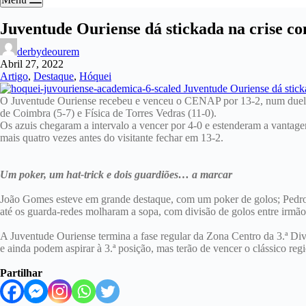
Juventude Ouriense dá stickada na crise co
derbydeourem
Abril 27, 2022
Artigo
,
Destaque
,
Hóquei
O Juventude Ouriense recebeu e venceu o CENAP por 13-2, num duelo de
de Coimbra (5-7) e Física de Torres Vedras (11-0).
Os azuis chegaram a intervalo a vencer por 4-0 e estenderam a vantage
mais quatro vezes antes do visitante fechar em 13-2.
Um poker, um hat-trick e dois guardiões… a marcar
João Gomes esteve em grande destaque, com um poker de golos; Pedro 
até os guarda-redes molharam a sopa, com divisão de golos entre irmão
A Juventude Ouriense termina a fase regular da Zona Centro da 3.ª Div
e ainda podem aspirar à 3.ª posição, mas terão de vencer o clássico reg
Partilhar