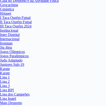
Gala do Desporto e da Atividade Física
Geocaching
Ginástica
Hóquei
I Taça Ourém Futsal
II Taça Ourém Futsal
III Taça Ourém 2024
Institucional
Inter Distrital
Internacional
Ironman
Jiu-Jitsu
Jogos Olímpicos
Jogos Paralímpicos
Judo Adaptado
Juniores Sub-19
Karate
Karate
Liga 1
Liga 2
Liga 3
Liga BPI
Liga dos Campeões
Liga Inatel
Mais Desporto