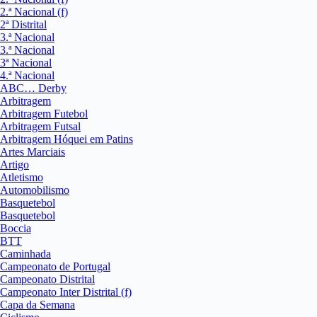
2.ª Nacional (f)
2ª Distrital
3.ª Nacional
3.ª Nacional
3ª Nacional
4.ª Nacional
ABC… Derby
Arbitragem
Arbitragem Futebol
Arbitragem Futsal
Arbitragem Hóquei em Patins
Artes Marciais
Artigo
Atletismo
Automobilismo
Basquetebol
Basquetebol
Boccia
BTT
Caminhada
Campeonato de Portugal
Campeonato Distrital
Campeonato Inter Distrital (f)
Capa da Semana