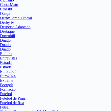
Ciclismo
Corta-Mato
Crossfit
Dança
Derby Jornal Oficial
Derby tv
Desporto Adaptado
Destaque
Downhill
Duatlo
Duatlo
Duatlo
Enduro
Entrevistas
Estrada
Estrada
Euro 2025
Euro2024
Extreme
Footgolf
Formação
Futebol
Futebol de Praia
Futebol de Rua
Futsal