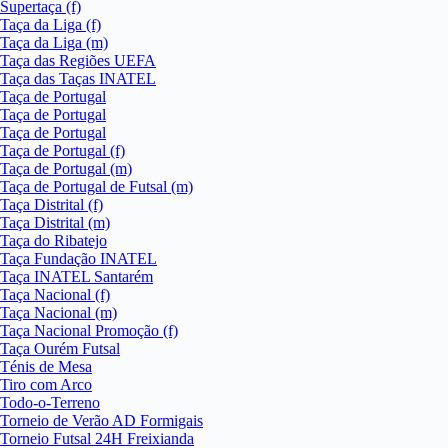
Supertaça (f)
Taça da Liga (f)
Taça da Liga (m)
Taça das Regiões UEFA
Taça das Taças INATEL
Taça de Portugal
Taça de Portugal
Taça de Portugal
Taça de Portugal (f)
Taça de Portugal (m)
Taça de Portugal de Futsal (m)
Taça Distrital (f)
Taça Distrital (m)
Taça do Ribatejo
Taça Fundação INATEL
Taça INATEL Santarém
Taça Nacional (f)
Taça Nacional (m)
Taça Nacional Promoção (f)
Taça Ourém Futsal
Ténis de Mesa
Tiro com Arco
Todo-o-Terreno
Torneio de Verão AD Formigais
Torneio Futsal 24H Freixianda