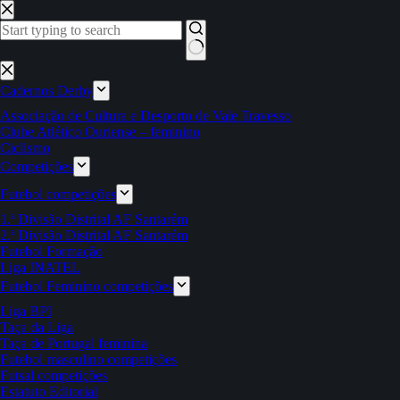
Pular
para
o
conteúdo
Sem
resultados
Cadernos Derby
Associação de Cultura e Desporto de Vale Travesso
Clube Atlético Ouriense – feminino
Ciclismo
Competições
Futebol competições
1.ª Divisão Distrital AF Santarém
2.ª Divisão Distrital AF Santarém
Futebol Formação
Liga INATEL
Futebol Feminino competições
Liga BPI
Taça da Liga
Taça de Portugal feminina
Futebol masculino competições
Futsal competições
Estatuto Editorial