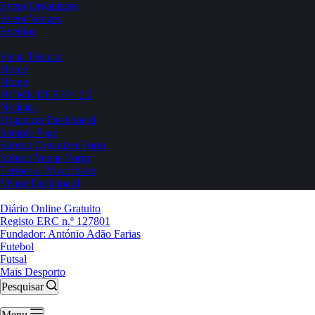
Event Organizers
Event Venues
Eventos
Ficha Técnica
Home
Home
HOME DERBY 2.0
Notícias
Organizer Dashboard
Sample Page
Submit Organizer Form
Submit Venue Form
Termos e Privacidade
Venue Dashboard
Diário Online Gratuito
Registo ERC n.º 127801
Fundador: António Adão Farias
Futebol
Futsal
Mais Desporto
Pesquisar
Menu