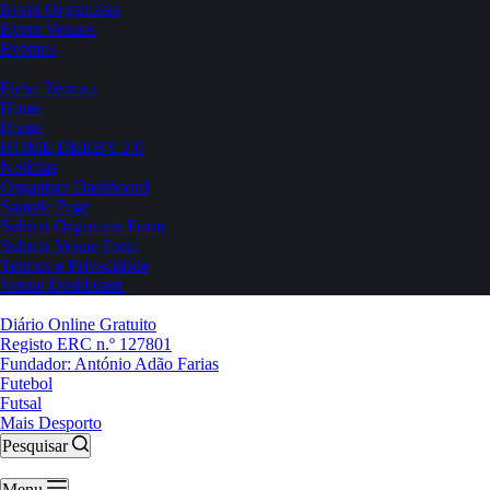
Event Organizers
Event Venues
Eventos
Ficha Técnica
Home
Home
HOME DERBY 2.0
Notícias
Organizer Dashboard
Sample Page
Submit Organizer Form
Submit Venue Form
Termos e Privacidade
Venue Dashboard
Diário Online Gratuito
Registo ERC n.º 127801
Fundador: António Adão Farias
Futebol
Futsal
Mais Desporto
Pesquisar
Menu