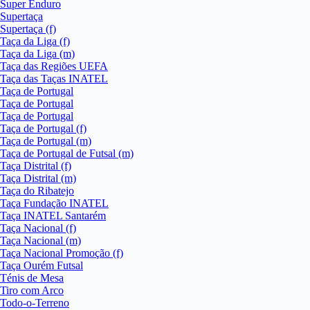
Super Enduro
Supertaça
Supertaça (f)
Taça da Liga (f)
Taça da Liga (m)
Taça das Regiões UEFA
Taça das Taças INATEL
Taça de Portugal
Taça de Portugal
Taça de Portugal
Taça de Portugal (f)
Taça de Portugal (m)
Taça de Portugal de Futsal (m)
Taça Distrital (f)
Taça Distrital (m)
Taça do Ribatejo
Taça Fundação INATEL
Taça INATEL Santarém
Taça Nacional (f)
Taça Nacional (m)
Taça Nacional Promoção (f)
Taça Ourém Futsal
Ténis de Mesa
Tiro com Arco
Todo-o-Terreno