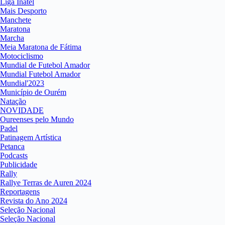
Liga Inatel
Mais Desporto
Manchete
Maratona
Marcha
Meia Maratona de Fátima
Motociclismo
Mundial de Futebol Amador
Mundial Futebol Amador
Mundial'2023
Município de Ourém
Natação
NOVIDADE
Oureenses pelo Mundo
Padel
Patinagem Artística
Petanca
Podcasts
Publicidade
Rally
Rallye Terras de Auren 2024
Reportagens
Revista do Ano 2024
Seleção Nacional
Seleção Nacional