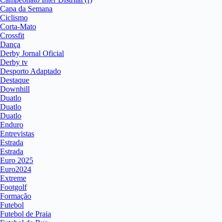
Capa da Semana
Ciclismo
Corta-Mato
Crossfit
Dança
Derby Jornal Oficial
Derby tv
Desporto Adaptado
Destaque
Downhill
Duatlo
Duatlo
Duatlo
Enduro
Entrevistas
Estrada
Estrada
Euro 2025
Euro2024
Extreme
Footgolf
Formação
Futebol
Futebol de Praia