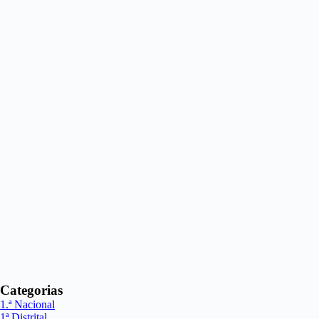
Categorias
1.ª Nacional
1ª Distrital