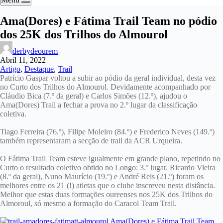
Ama(Dores) e Fátima Trail Team no pódio
dos 25K dos Trilhos do Almourol
derbydeourem
Abril 11, 2022
Artigo
,
Destaque
,
Trail
Patrício Gaspar voltou a subir ao pódio da geral individual, desta vez
no Curto dos Trilhos do Almourol. Devidamente acompanhado por
Cláudio Bica (7.º da geral) e Carlos Simões (12.º), ajudou o
Ama(Dores) Trail a fechar a prova no 2.º lugar da classificação
coletiva.
Tiago Ferreira (76.º), Filipe Moleiro (84.º) e Frederico Neves (149.º)
também representaram a secção de trail da ACR Urqueira.
O Fátima Trail Team esteve igualmente em grande plano, repetindo no
Curto o resultado coletivo obtido no Longo: 3.º lugar. Ricardo Vieira
(8.º da geral), Nuno Maurício (19.º) e André Reis (21.º) foram os
melhores entre os 21 (!) atletas que o clube inscreveu nesta distância.
Melhor que estas duas formações oureenses nos 25K dos Trilhos do
Almoroul, só mesmo a formação do Caracol Team Trail.