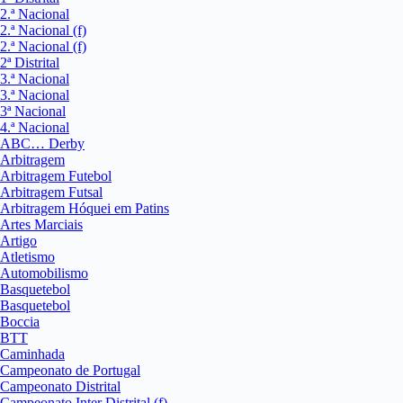
2.ª Nacional
2.ª Nacional (f)
2.ª Nacional (f)
2ª Distrital
3.ª Nacional
3.ª Nacional
3ª Nacional
4.ª Nacional
ABC… Derby
Arbitragem
Arbitragem Futebol
Arbitragem Futsal
Arbitragem Hóquei em Patins
Artes Marciais
Artigo
Atletismo
Automobilismo
Basquetebol
Basquetebol
Boccia
BTT
Caminhada
Campeonato de Portugal
Campeonato Distrital
Campeonato Inter Distrital (f)