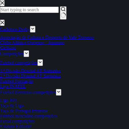
Pular
para
o
conteúdo
Sem
resultados
Cadernos Derby
Associação de Cultura e Desporto de Vale Travesso
Clube Atlético Ouriense – feminino
Ciclismo
Competições
Futebol competições
1.ª Divisão Distrital AF Santarém
2.ª Divisão Distrital AF Santarém
Futebol Formação
Liga INATEL
Futebol Feminino competições
Liga BPI
Taça da Liga
Taça de Portugal feminina
Futebol masculino competições
Futsal competições
Estatuto Editorial