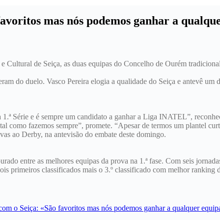
 favoritos mas nós podemos ganhar a qualqu
 e Cultural de Seiça, as duas equipas do Concelho de Ourém tradicio
peram do duelo. Vasco Pereira elogia a qualidade do Seiça e antevê um 
ar na 1.ª Série e é sempre um candidato a ganhar a Liga INATEL”, recon
 tal como fazemos sempre”, promete. “Apesar de termos um plantel cur
sivas ao Derby, na antevisão do embate deste domingo.
urado entre as melhores equipas da prova na 1.ª fase. Com seis jornada
dois primeiros classificados mais o 3.º classificado com melhor ranking d