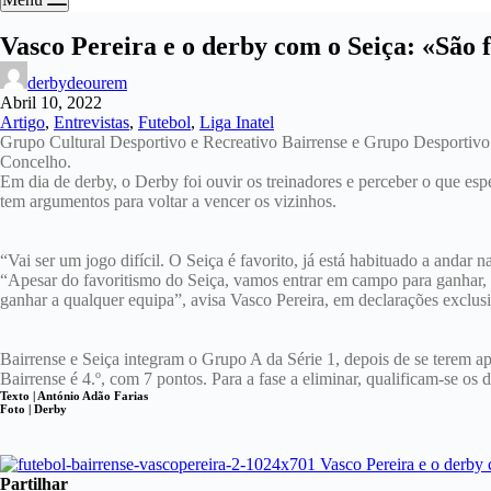
Vasco Pereira e o derby com o Seiça: «São
derbydeourem
Abril 10, 2022
Artigo
,
Entrevistas
,
Futebol
,
Liga Inatel
Grupo Cultural Desportivo e Recreativo Bairrense e Grupo Desportivo
Concelho.
Em dia de derby, o Derby foi ouvir os treinadores e perceber o que es
tem argumentos para voltar a vencer os vizinhos.
“Vai ser um jogo difícil. O Seiça é favorito, já está habituado a and
“Apesar do favoritismo do Seiça, vamos entrar em campo para ganhar,
ganhar a qualquer equipa”, avisa Vasco Pereira, em declarações exclu
Bairrense e Seiça integram o Grupo A da Série 1, depois de se terem ap
Bairrense é 4.º, com 7 pontos. Para a fase a eliminar, qualificam-se os 
Texto | António Adão Farias
Foto | Derby
Partilhar