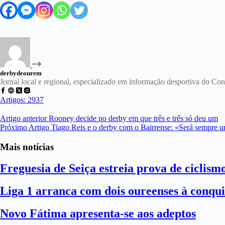
derbydeourem
Jornal local e regional, especializado em informação desportiva do C
Artigos: 2937
Artigo
anterior
Rooney decide no derby em que três e três só deu um
Próximo
Artigo
Tiago Reis e o derby com o Bairrense: «Será sempre um
Mais notícias
Freguesia de Seiça estreia prova de ciclism
Liga 1 arranca com dois oureenses à conqui
Novo Fátima apresenta-se aos adeptos