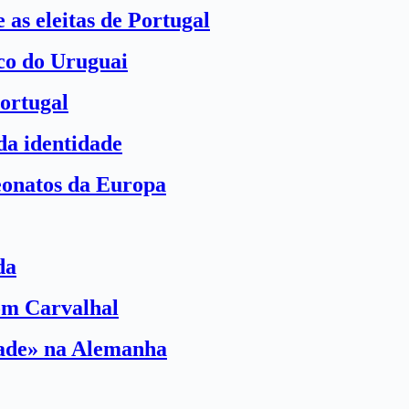
 as eleitas de Portugal
ico do Uruguai
ortugal
a identidade
eonatos da Europa
da
com Carvalhal
dade» na Alemanha