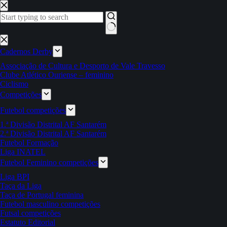
Pular
para
o
conteúdo
Sem
resultados
Cadernos Derby
Associação de Cultura e Desporto de Vale Travesso
Clube Atlético Ouriense – feminino
Ciclismo
Competições
Futebol competições
1.ª Divisão Distrital AF Santarém
2.ª Divisão Distrital AF Santarém
Futebol Formação
Liga INATEL
Futebol Feminino competições
Liga BPI
Taça da Liga
Taça de Portugal feminina
Futebol masculino competições
Futsal competições
Estatuto Editorial