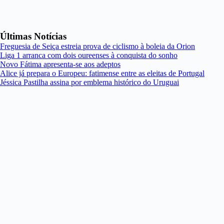
Últimas Notícias
Freguesia de Seiça estreia prova de ciclismo à boleia da Orion
Liga 1 arranca com dois oureenses à conquista do sonho
Novo Fátima apresenta-se aos adeptos
Alice já prepara o Europeu: fatimense entre as eleitas de Portugal
Jéssica Pastilha assina por emblema histórico do Uruguai