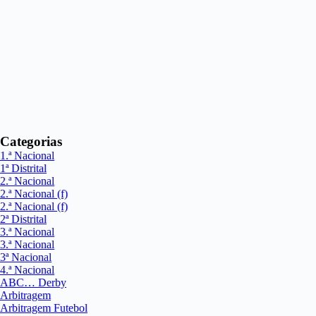
Categorias
1.ª Nacional
1ª Distrital
2.ª Nacional
2.ª Nacional (f)
2.ª Nacional (f)
2ª Distrital
3.ª Nacional
3.ª Nacional
3ª Nacional
4.ª Nacional
ABC… Derby
Arbitragem
Arbitragem Futebol