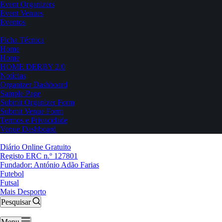
Event Organizers
Event Venues
Eventos
Ficha Técnica
Home
Home
HOME DERBY 2.0
Notícias
Organizer Dashboard
Sample Page
Submit Organizer Form
Submit Venue Form
Termos e Privacidade
Venue Dashboard
Diário Online Gratuito
Registo ERC n.º 127801
Fundador: António Adão Farias
Futebol
Futsal
Mais Desporto
Pesquisar
Menu