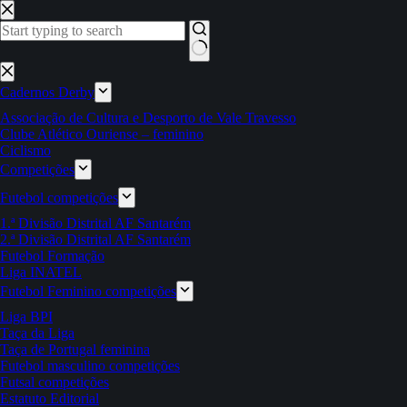
Pular
para
o
conteúdo
Sem
resultados
Cadernos Derby
Associação de Cultura e Desporto de Vale Travesso
Clube Atlético Ouriense – feminino
Ciclismo
Competições
Futebol competições
1.ª Divisão Distrital AF Santarém
2.ª Divisão Distrital AF Santarém
Futebol Formação
Liga INATEL
Futebol Feminino competições
Liga BPI
Taça da Liga
Taça de Portugal feminina
Futebol masculino competições
Futsal competições
Estatuto Editorial