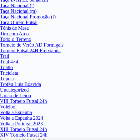
Taça Nacional (f)
Taça Nacional (m)
Taça Nacional Promoção (f)
Taça Ourém Futsal
Ténis de Mesa
Tiro com Arco
Todo-o-Terreno
Torneio de Verão AD Formigais
Torneio Futsal 24H Freixianda
Trail
Trial 4×4
Triatlo
Tricicleta
Tripela
Troféu Luís Boavida
Uncategorized
União de Leiria
VIII Torneio Futsal 24h
Voleibol
Volta a Espanha
Volta a Espanha 2024
Volta a Portugal 2023
XIII Torneio Futsal 24h
XIV Torneio Futsal 24h