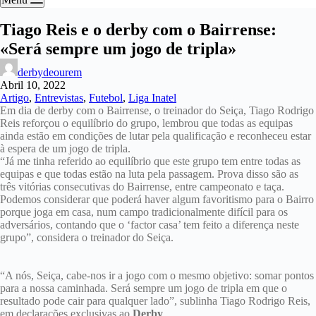
Tiago Reis e o derby com o Bairrense:
«Será sempre um jogo de tripla»
derbydeourem
Abril 10, 2022
Artigo
,
Entrevistas
,
Futebol
,
Liga Inatel
Em dia de derby com o Bairrense, o treinador do Seiça, Tiago Rodrigo
Reis reforçou o equilíbrio do grupo, lembrou que todas as equipas
ainda estão em condições de lutar pela qualificação e reconheceu estar
à espera de um jogo de tripla.
“Já me tinha referido ao equilíbrio que este grupo tem entre todas as
equipas e que todas estão na luta pela passagem. Prova disso são as
três vitórias consecutivas do Bairrense, entre campeonato e taça.
Podemos considerar que poderá haver algum favoritismo para o Bairro
porque joga em casa, num campo tradicionalmente difícil para os
adversários, contando que o ‘factor casa’ tem feito a diferença neste
grupo”, considera o treinador do Seiça.
“A nós, Seiça, cabe-nos ir a jogo com o mesmo objetivo: somar pontos
para a nossa caminhada. Será sempre um jogo de tripla em que o
resultado pode cair para qualquer lado”, sublinha Tiago Rodrigo Reis,
em declarações exclusivas ao
Derby
.