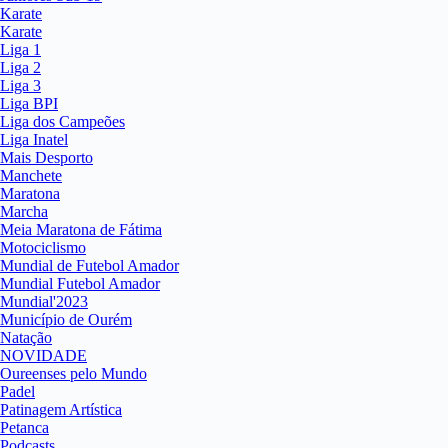
Karate
Karate
Liga 1
Liga 2
Liga 3
Liga BPI
Liga dos Campeões
Liga Inatel
Mais Desporto
Manchete
Maratona
Marcha
Meia Maratona de Fátima
Motociclismo
Mundial de Futebol Amador
Mundial Futebol Amador
Mundial'2023
Município de Ourém
Natação
NOVIDADE
Oureenses pelo Mundo
Padel
Patinagem Artística
Petanca
Podcasts