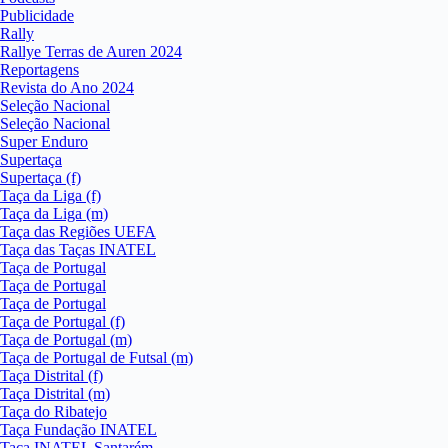
Publicidade
Rally
Rallye Terras de Auren 2024
Reportagens
Revista do Ano 2024
Seleção Nacional
Seleção Nacional
Super Enduro
Supertaça
Supertaça (f)
Taça da Liga (f)
Taça da Liga (m)
Taça das Regiões UEFA
Taça das Taças INATEL
Taça de Portugal
Taça de Portugal
Taça de Portugal
Taça de Portugal (f)
Taça de Portugal (m)
Taça de Portugal de Futsal (m)
Taça Distrital (f)
Taça Distrital (m)
Taça do Ribatejo
Taça Fundação INATEL
Taça INATEL Santarém