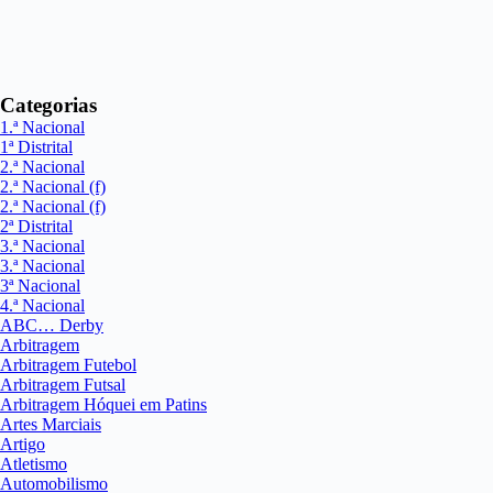
Categorias
1.ª Nacional
1ª Distrital
2.ª Nacional
2.ª Nacional (f)
2.ª Nacional (f)
2ª Distrital
3.ª Nacional
3.ª Nacional
3ª Nacional
4.ª Nacional
ABC… Derby
Arbitragem
Arbitragem Futebol
Arbitragem Futsal
Arbitragem Hóquei em Patins
Artes Marciais
Artigo
Atletismo
Automobilismo