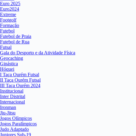
Euro 2025
Euro2024
Extreme
Footgolf
Formação
Futebol
Futebol de Praia
Futebol de Rua
Futsal
Gala do Desporto e da Atividade Física
Geocaching
Ginástica
Hóquei
I Taça Ourém Futsal
II Taça Ourém Futsal
III Taça Ourém 2024
Institucional
Inter Distrital
Internacional
Ironman
Jiu-Jitsu
Jogos Olímpicos
Jogos Paralímpicos
Judo Adaptado
Juniores Sub-19