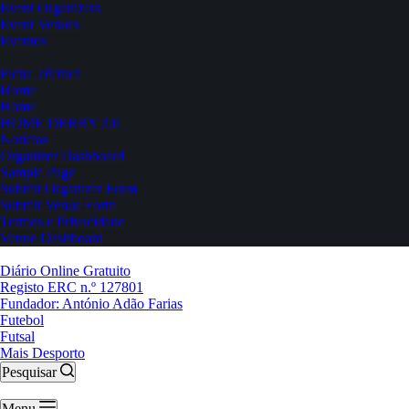
Event Organizers
Event Venues
Eventos
Ficha Técnica
Home
Home
HOME DERBY 2.0
Notícias
Organizer Dashboard
Sample Page
Submit Organizer Form
Submit Venue Form
Termos e Privacidade
Venue Dashboard
Diário Online Gratuito
Registo ERC n.º 127801
Fundador: António Adão Farias
Futebol
Futsal
Mais Desporto
Pesquisar
Menu