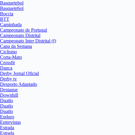
Basquetebol
Basquetebol
Boccia
BTT
Caminhada
Campeonato de Portugal
Campeonato Distrital
Campeonato Inter Distrital (f)
Capa da Semana
Ciclismo
Corta-Mato
Crossfit
Dança
Derby Jornal Oficial
Derby tv
Desporto Adaptado
Destaque
Downhill
Duatlo
Duatlo
Duatlo
Enduro
Entrevistas
Estrada
Estrada