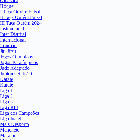
Ginástica
Hóquei
I Taça Ourém Futsal
II Taça Ourém Futsal
III Taça Ourém 2024
Institucional
Inter Distrital
Internacional
Ironman
Jiu-Jitsu
Jogos Olímpicos
Jogos Paralímpicos
Judo Adaptado
Juniores Sub-19
Karate
Karate
Liga 1
Liga 2
Liga 3
Liga BPI
Liga dos Campeões
Liga Inatel
Mais Desporto
Manchete
Maratona