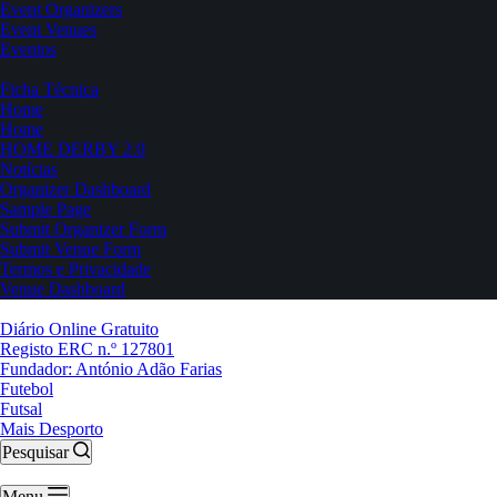
Event Organizers
Event Venues
Eventos
Ficha Técnica
Home
Home
HOME DERBY 2.0
Notícias
Organizer Dashboard
Sample Page
Submit Organizer Form
Submit Venue Form
Termos e Privacidade
Venue Dashboard
Diário Online Gratuito
Registo ERC n.º 127801
Fundador: António Adão Farias
Futebol
Futsal
Mais Desporto
Pesquisar
Menu