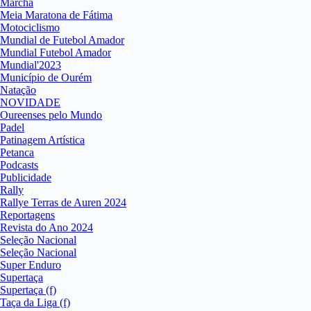
Marcha
Meia Maratona de Fátima
Motociclismo
Mundial de Futebol Amador
Mundial Futebol Amador
Mundial'2023
Município de Ourém
Natação
NOVIDADE
Oureenses pelo Mundo
Padel
Patinagem Artística
Petanca
Podcasts
Publicidade
Rally
Rallye Terras de Auren 2024
Reportagens
Revista do Ano 2024
Seleção Nacional
Seleção Nacional
Super Enduro
Supertaça
Supertaça (f)
Taça da Liga (f)