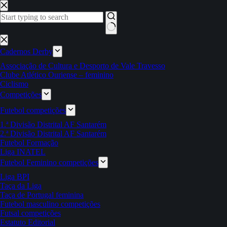
Pular
para
o
conteúdo
Sem
resultados
Cadernos Derby
Associação de Cultura e Desporto de Vale Travesso
Clube Atlético Ouriense – feminino
Ciclismo
Competições
Futebol competições
1.ª Divisão Distrital AF Santarém
2.ª Divisão Distrital AF Santarém
Futebol Formação
Liga INATEL
Futebol Feminino competições
Liga BPI
Taça da Liga
Taça de Portugal feminina
Futebol masculino competições
Futsal competições
Estatuto Editorial