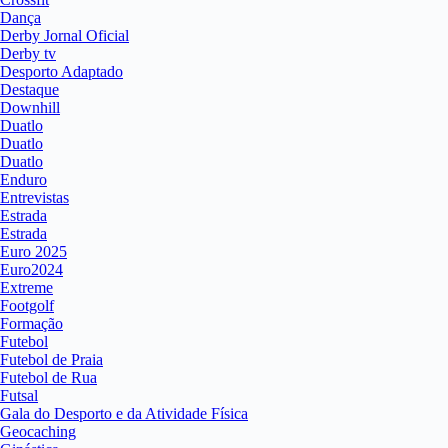
Dança
Derby Jornal Oficial
Derby tv
Desporto Adaptado
Destaque
Downhill
Duatlo
Duatlo
Duatlo
Enduro
Entrevistas
Estrada
Estrada
Euro 2025
Euro2024
Extreme
Footgolf
Formação
Futebol
Futebol de Praia
Futebol de Rua
Futsal
Gala do Desporto e da Atividade Física
Geocaching