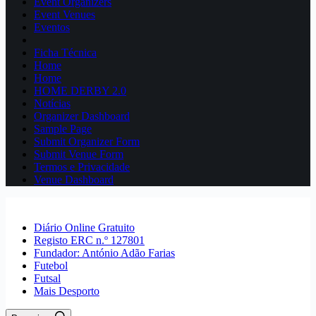
Event Organizers
Event Venues
Eventos
Ficha Técnica
Home
Home
HOME DERBY 2.0
Notícias
Organizer Dashboard
Sample Page
Submit Organizer Form
Submit Venue Form
Termos e Privacidade
Venue Dashboard
Diário Online Gratuito
Registo ERC n.º 127801
Fundador: António Adão Farias
Futebol
Futsal
Mais Desporto