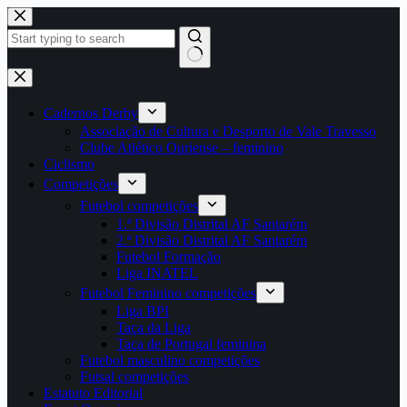
Pular
para
o
conteúdo
Sem
resultados
Cadernos Derby
Associação de Cultura e Desporto de Vale Travesso
Clube Atlético Ouriense – feminino
Ciclismo
Competições
Futebol competições
1.ª Divisão Distrital AF Santarém
2.ª Divisão Distrital AF Santarém
Futebol Formação
Liga INATEL
Futebol Feminino competições
Liga BPI
Taça da Liga
Taça de Portugal feminina
Futebol masculino competições
Futsal competições
Estatuto Editorial