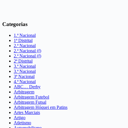
Categorias
1.ª Nacional
1ª Distrital
2.ª Nacional
2.ª Nacional (f)
2.ª Nacional (f)
2ª Distrital
3.ª Nacional
3.ª Nacional
3ª Nacional
4.ª Nacional
ABC… Derby
Arbitragem
Arbitragem Futebol
Arbitragem Futsal
Arbitragem Hóquei em Patins
Artes Marciais
Artigo
Atletismo
Automobilismo