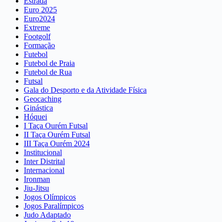
Estrada
Euro 2025
Euro2024
Extreme
Footgolf
Formação
Futebol
Futebol de Praia
Futebol de Rua
Futsal
Gala do Desporto e da Atividade Física
Geocaching
Ginástica
Hóquei
I Taça Ourém Futsal
II Taça Ourém Futsal
III Taça Ourém 2024
Institucional
Inter Distrital
Internacional
Ironman
Jiu-Jitsu
Jogos Olímpicos
Jogos Paralímpicos
Judo Adaptado