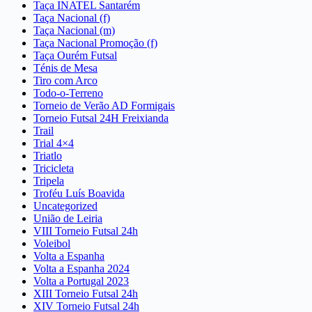
Taça INATEL Santarém
Taça Nacional (f)
Taça Nacional (m)
Taça Nacional Promoção (f)
Taça Ourém Futsal
Ténis de Mesa
Tiro com Arco
Todo-o-Terreno
Torneio de Verão AD Formigais
Torneio Futsal 24H Freixianda
Trail
Trial 4×4
Triatlo
Tricicleta
Tripela
Troféu Luís Boavida
Uncategorized
União de Leiria
VIII Torneio Futsal 24h
Voleibol
Volta a Espanha
Volta a Espanha 2024
Volta a Portugal 2023
XIII Torneio Futsal 24h
XIV Torneio Futsal 24h