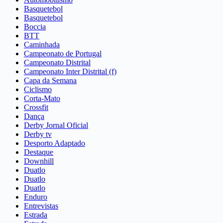
Basquetebol
Basquetebol
Boccia
BTT
Caminhada
Campeonato de Portugal
Campeonato Distrital
Campeonato Inter Distrital (f)
Capa da Semana
Ciclismo
Corta-Mato
Crossfit
Dança
Derby Jornal Oficial
Derby tv
Desporto Adaptado
Destaque
Downhill
Duatlo
Duatlo
Duatlo
Enduro
Entrevistas
Estrada