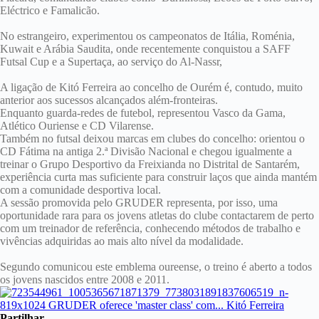
Eléctrico e Famalicão.
No estrangeiro, experimentou os campeonatos de Itália, Roménia,
Kuwait e Arábia Saudita, onde recentemente conquistou a SAFF
Futsal Cup e a Supertaça, ao serviço do Al-Nassr,
A ligação de Kitó Ferreira ao concelho de Ourém é, contudo, muito
anterior aos sucessos alcançados além-fronteiras.
Enquanto guarda-redes de futebol, representou Vasco da Gama,
Atlético Ouriense e CD Vilarense.
Também no futsal deixou marcas em clubes do concelho: orientou o
CD Fátima na antiga 2.ª Divisão Nacional e chegou igualmente a
treinar o Grupo Desportivo da Freixianda no Distrital de Santarém,
experiência curta mas suficiente para construir laços que ainda mantém
com a comunidade desportiva local.
A sessão promovida pelo GRUDER representa, por isso, uma
oportunidade rara para os jovens atletas do clube contactarem de perto
com um treinador de referência, conhecendo métodos de trabalho e
vivências adquiridas ao mais alto nível da modalidade.
Segundo comunicou este emblema oureense, o treino é aberto a todos
os jovens nascidos entre 2008 e 2011.
Partilhar