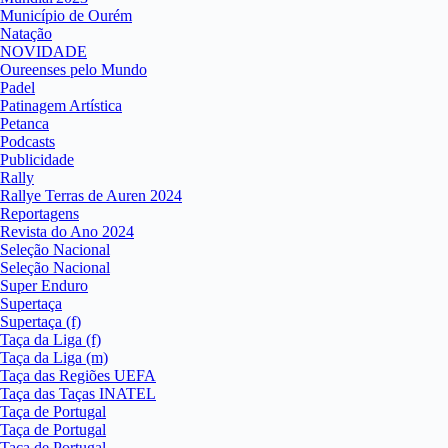
Município de Ourém
Natação
NOVIDADE
Oureenses pelo Mundo
Padel
Patinagem Artística
Petanca
Podcasts
Publicidade
Rally
Rallye Terras de Auren 2024
Reportagens
Revista do Ano 2024
Seleção Nacional
Seleção Nacional
Super Enduro
Supertaça
Supertaça (f)
Taça da Liga (f)
Taça da Liga (m)
Taça das Regiões UEFA
Taça das Taças INATEL
Taça de Portugal
Taça de Portugal
Taça de Portugal