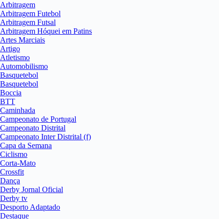
Arbitragem
Arbitragem Futebol
Arbitragem Futsal
Arbitragem Hóquei em Patins
Artes Marciais
Artigo
Atletismo
Automobilismo
Basquetebol
Basquetebol
Boccia
BTT
Caminhada
Campeonato de Portugal
Campeonato Distrital
Campeonato Inter Distrital (f)
Capa da Semana
Ciclismo
Corta-Mato
Crossfit
Dança
Derby Jornal Oficial
Derby tv
Desporto Adaptado
Destaque