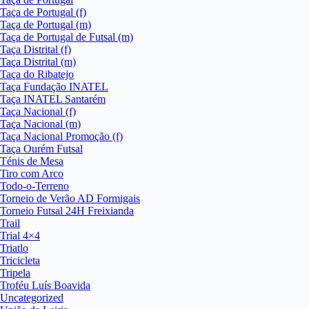
Taça de Portugal (f)
Taça de Portugal (m)
Taça de Portugal de Futsal (m)
Taça Distrital (f)
Taça Distrital (m)
Taça do Ribatejo
Taça Fundação INATEL
Taça INATEL Santarém
Taça Nacional (f)
Taça Nacional (m)
Taça Nacional Promoção (f)
Taça Ourém Futsal
Ténis de Mesa
Tiro com Arco
Todo-o-Terreno
Torneio de Verão AD Formigais
Torneio Futsal 24H Freixianda
Trail
Trial 4×4
Triatlo
Tricicleta
Tripela
Troféu Luís Boavida
Uncategorized