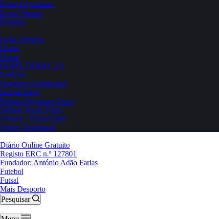
Event Organizers
Event Venues
Eventos
Ficha Técnica
Home
Home
HOME DERBY 2.0
Notícias
Organizer Dashboard
Sample Page
Submit Organizer Form
Submit Venue Form
Termos e Privacidade
Venue Dashboard
Diário Online Gratuito
Registo ERC n.º 127801
Fundador: António Adão Farias
Futebol
Futsal
Mais Desporto
Pesquisar
Menu