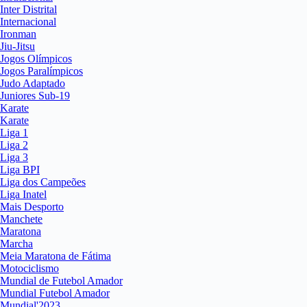
Inter Distrital
Internacional
Ironman
Jiu-Jitsu
Jogos Olímpicos
Jogos Paralímpicos
Judo Adaptado
Juniores Sub-19
Karate
Karate
Liga 1
Liga 2
Liga 3
Liga BPI
Liga dos Campeões
Liga Inatel
Mais Desporto
Manchete
Maratona
Marcha
Meia Maratona de Fátima
Motociclismo
Mundial de Futebol Amador
Mundial Futebol Amador
Mundial'2023