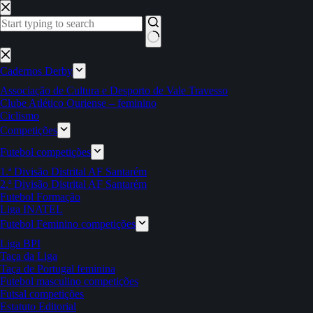
Pular
para
o
conteúdo
Sem
resultados
Cadernos Derby
Associação de Cultura e Desporto de Vale Travesso
Clube Atlético Ouriense – feminino
Ciclismo
Competições
Futebol competições
1.ª Divisão Distrital AF Santarém
2.ª Divisão Distrital AF Santarém
Futebol Formação
Liga INATEL
Futebol Feminino competições
Liga BPI
Taça da Liga
Taça de Portugal feminina
Futebol masculino competições
Futsal competições
Estatuto Editorial