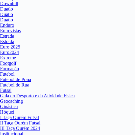
Downhill
Duatlo
Duatlo
Duatlo
Enduro
Entrevistas
Estrada
Estrada
Euro 2025
Euro2024
Extreme
Footgolf
Formação
Futebol
Futebol de Praia
Futebol de Rua
Futsal
Gala do Desporto e da Atividade Física
Geocaching
Ginástica
Hóquei
I Taça Ourém Futsal
II Taça Ourém Futsal
III Taça Ourém 2024
Institucional