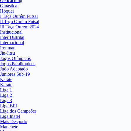
Geocaching
Ginástica
Hóquei
I Taça Ourém Futsal
II Taça Ourém Futsal
III Taça Ourém 2024
Institucional
Inter Distrital
Internacional
Ironman
Jiu-Jitsu
Jogos Olímpicos
Jogos Paralímpicos
Judo Adaptado
Juniores Sub-19
Karate
Karate
Liga 1
Liga 2
Liga 3
Liga BPI
Liga dos Campeões
Liga Inatel
Mais Desporto
Manchete