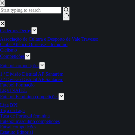
Pular
para
o
conteúdo
Sem
resultados
Cadernos Derby
Associação de Cultura e Desporto de Vale Travesso
Clube Atlético Ouriense – feminino
Ciclismo
Competições
Futebol competições
1.ª Divisão Distrital AF Santarém
2.ª Divisão Distrital AF Santarém
Futebol Formação
Liga INATEL
Futebol Feminino competições
Liga BPI
Taça da Liga
Taça de Portugal feminina
Futebol masculino competições
Futsal competições
Estatuto Editorial