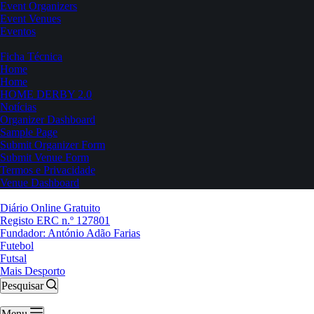
Event Organizers
Event Venues
Eventos
Ficha Técnica
Home
Home
HOME DERBY 2.0
Notícias
Organizer Dashboard
Sample Page
Submit Organizer Form
Submit Venue Form
Termos e Privacidade
Venue Dashboard
Diário Online Gratuito
Registo ERC n.º 127801
Fundador: António Adão Farias
Futebol
Futsal
Mais Desporto
Pesquisar
Menu