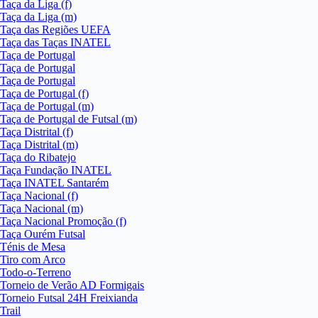
Taça da Liga (f)
Taça da Liga (m)
Taça das Regiões UEFA
Taça das Taças INATEL
Taça de Portugal
Taça de Portugal
Taça de Portugal
Taça de Portugal (f)
Taça de Portugal (m)
Taça de Portugal de Futsal (m)
Taça Distrital (f)
Taça Distrital (m)
Taça do Ribatejo
Taça Fundação INATEL
Taça INATEL Santarém
Taça Nacional (f)
Taça Nacional (m)
Taça Nacional Promoção (f)
Taça Ourém Futsal
Ténis de Mesa
Tiro com Arco
Todo-o-Terreno
Torneio de Verão AD Formigais
Torneio Futsal 24H Freixianda
Trail