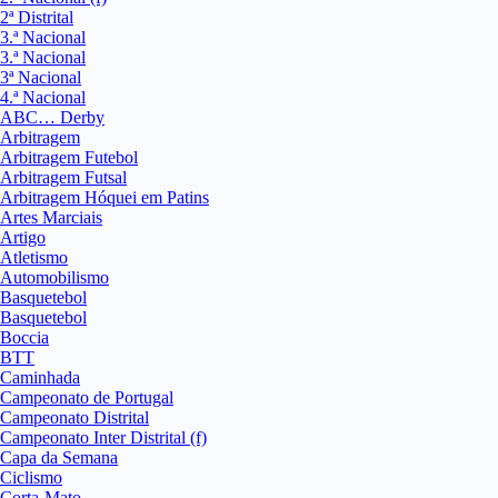
2ª Distrital
3.ª Nacional
3.ª Nacional
3ª Nacional
4.ª Nacional
ABC… Derby
Arbitragem
Arbitragem Futebol
Arbitragem Futsal
Arbitragem Hóquei em Patins
Artes Marciais
Artigo
Atletismo
Automobilismo
Basquetebol
Basquetebol
Boccia
BTT
Caminhada
Campeonato de Portugal
Campeonato Distrital
Campeonato Inter Distrital (f)
Capa da Semana
Ciclismo
Corta-Mato