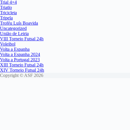
Trial 4×4
Triatlo
Tricicleta
Tripela
Troféu Luís Boavida
Uncategorized
União de Leiria
VIII Torneio Futsal 24h
Voleibol
Volta a Espanha
Volta a Espanha 2024
Volta a Portugal 2023
XIII Torneio Futsal 24h
XIV Torneio Futsal 24h
Copyright © ASF 2026