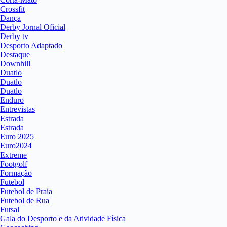
Crossfit
Dança
Derby Jornal Oficial
Derby tv
Desporto Adaptado
Destaque
Downhill
Duatlo
Duatlo
Duatlo
Enduro
Entrevistas
Estrada
Estrada
Euro 2025
Euro2024
Extreme
Footgolf
Formação
Futebol
Futebol de Praia
Futebol de Rua
Futsal
Gala do Desporto e da Atividade Física