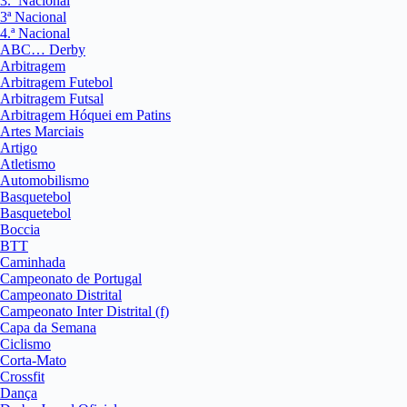
3.ª Nacional
3ª Nacional
4.ª Nacional
ABC… Derby
Arbitragem
Arbitragem Futebol
Arbitragem Futsal
Arbitragem Hóquei em Patins
Artes Marciais
Artigo
Atletismo
Automobilismo
Basquetebol
Basquetebol
Boccia
BTT
Caminhada
Campeonato de Portugal
Campeonato Distrital
Campeonato Inter Distrital (f)
Capa da Semana
Ciclismo
Corta-Mato
Crossfit
Dança