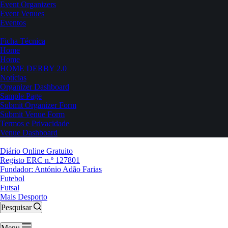
Event Organizers
Event Venues
Eventos
Ficha Técnica
Home
Home
HOME DERBY 2.0
Notícias
Organizer Dashboard
Sample Page
Submit Organizer Form
Submit Venue Form
Termos e Privacidade
Venue Dashboard
Diário Online Gratuito
Registo ERC n.º 127801
Fundador: António Adão Farias
Futebol
Futsal
Mais Desporto
Pesquisar
Menu