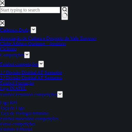
Pular
para
o
conteúdo
Sem
resultados
Cadernos Derby
Associação de Cultura e Desporto de Vale Travesso
Clube Atlético Ouriense – feminino
Ciclismo
Competições
Futebol competições
1.ª Divisão Distrital AF Santarém
2.ª Divisão Distrital AF Santarém
Futebol Formação
Liga INATEL
Futebol Feminino competições
Liga BPI
Taça da Liga
Taça de Portugal feminina
Futebol masculino competições
Futsal competições
Estatuto Editorial