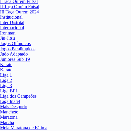
I Taça Ourém Futsal
II Taça Ourém Futsal
III Taça Ourém 2024
Institucional
Inter Distrital
Internacional
Ironman
Jiu-Jitsu
Jogos Olímpicos
Jogos Paralímpicos
Judo Adaptado
Juniores Sub-19
Karate
Karate
Liga 1
Liga 2
Liga 3
Liga BPI
Liga dos Campeões
Liga Inatel
Mais Desporto
Manchete
Maratona
Marcha
Meia Maratona de Fátima