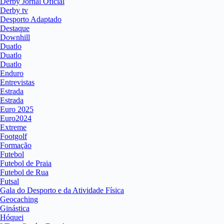
Derby Jornal Oficial
Derby tv
Desporto Adaptado
Destaque
Downhill
Duatlo
Duatlo
Duatlo
Enduro
Entrevistas
Estrada
Estrada
Euro 2025
Euro2024
Extreme
Footgolf
Formação
Futebol
Futebol de Praia
Futebol de Rua
Futsal
Gala do Desporto e da Atividade Física
Geocaching
Ginástica
Hóquei