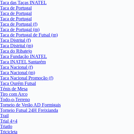
Taça das Taças INATEL
Taça de Portugal
Taça de Portugal
Taça de Portugal
Taça de Portugal (f)
Taça de Portugal (m)
Taça de Portugal de Futsal (m)
Taça Distrital (f)
Taça Distrital (m)
Taça do Ribatejo
Taça Fundação INATEL
Taça INATEL Santarém
Taça Nacional (f)
Taça Nacional (m)
Taça Nacional Promoção (f)
Taça Ourém Futsal
Ténis de Mesa
Tiro com Arco
Todo-o-Terreno
Torneio de Verão AD Formigais
Torneio Futsal 24H Freixianda
Trail
Trial 4×4
Triatlo
Tricicleta