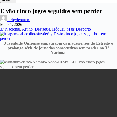
E vão cinco jogos seguidos sem perder
derbydeourem
Maio 5, 2026
3.ª Nacional
,
Artigo
,
Destaque
,
Hóquei
,
Mais Desporto
Juventude Ouriense empata com os madeirenses do Estreito e
prolonga série de jornadas consecutivas sem perder na 3.ª
Nacional