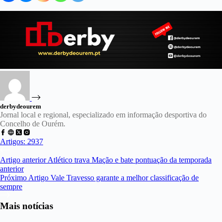
derbydeourem
Jornal local e regional, especializado em informação desportiva do
Concelho de Ourém.
Artigos: 2937
Artigo
anterior
Atlético trava Mação e bate pontuação da temporada
anterior
Próximo
Artigo
Vale Travesso garante a melhor classificação de
sempre
Mais notícias