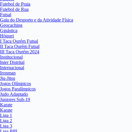
Futebol de Praia
Futebol de Rua
Futsal
Gala do Desporto e da Atividade Física
Geocaching
Ginástica
Hóquei
I Taça Ourém Futsal
II Taça Ourém Futsal
III Taça Ourém 2024
Institucional
Inter Distrital
Internacional
Ironman
Jiu-Jitsu
Jogos Olímpicos
Jogos Paralímpicos
Judo Adaptado
Juniores Sub-19
Karate
Karate
Liga 1
Liga 2
Liga 3
Liga BPI