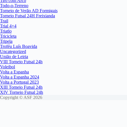
Tiro com Arco
Todo-o-Terreno
Torneio de Verão AD Formigais
Torneio Futsal 24H Freixianda
Trail
Trial 4×4
Triatlo
Tricicleta
Tripela
Troféu Luís Boavida
Uncategorized
União de Leiria
VIII Torneio Futsal 24h
Voleibol
Volta a Espanha
Volta a Espanha 2024
Volta a Portugal 2023
XIII Torneio Futsal 24h
XIV Torneio Futsal 24h
Copyright © ASF 2026