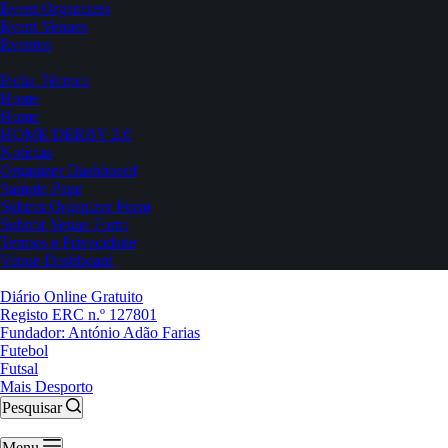
Event Organizers
Event Venues
Eventos
Ficha Técnica
Home
Home
HOME DERBY 2.0
Notícias
Organizer Dashboard
Sample Page
Submit Organizer Form
Submit Venue Form
Termos e Privacidade
Venue Dashboard
Diário Online Gratuito
Registo ERC n.º 127801
Fundador: António Adão Farias
Futebol
Futsal
Mais Desporto
Pesquisar
Menu