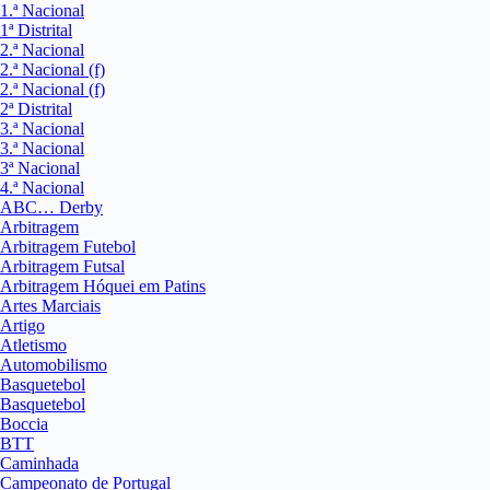
1.ª Nacional
1ª Distrital
2.ª Nacional
2.ª Nacional (f)
2.ª Nacional (f)
2ª Distrital
3.ª Nacional
3.ª Nacional
3ª Nacional
4.ª Nacional
ABC… Derby
Arbitragem
Arbitragem Futebol
Arbitragem Futsal
Arbitragem Hóquei em Patins
Artes Marciais
Artigo
Atletismo
Automobilismo
Basquetebol
Basquetebol
Boccia
BTT
Caminhada
Campeonato de Portugal