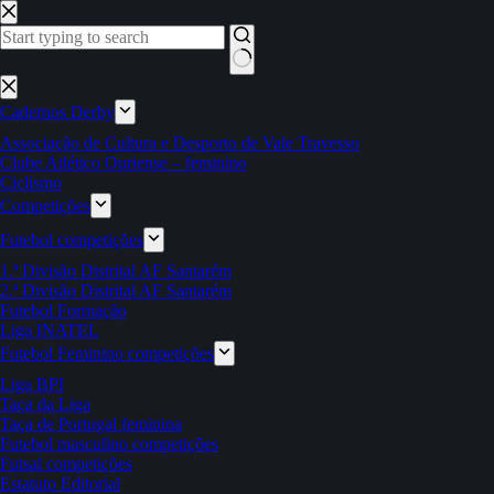
Pular
para
o
conteúdo
Sem
resultados
Cadernos Derby
Associação de Cultura e Desporto de Vale Travesso
Clube Atlético Ouriense – feminino
Ciclismo
Competições
Futebol competições
1.ª Divisão Distrital AF Santarém
2.ª Divisão Distrital AF Santarém
Futebol Formação
Liga INATEL
Futebol Feminino competições
Liga BPI
Taça da Liga
Taça de Portugal feminina
Futebol masculino competições
Futsal competições
Estatuto Editorial