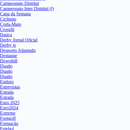
Campeonato Distrital
Campeonato Inter Distrital (f)
Capa da Semana
Ciclismo
Corta-Mato
Crossfit
Dança
Derby Jornal Oficial
Derby tv
Desporto Adaptado
Destaque
Downhill
Duatlo
Duatlo
Duatlo
Enduro
Entrevistas
Estrada
Estrada
Euro 2025
Euro2024
Extreme
Footgolf
Formação
Futebol