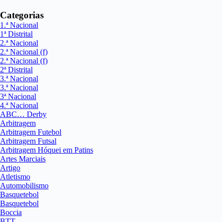
Categorias
1.ª Nacional
1ª Distrital
2.ª Nacional
2.ª Nacional (f)
2.ª Nacional (f)
2ª Distrital
3.ª Nacional
3.ª Nacional
3ª Nacional
4.ª Nacional
ABC… Derby
Arbitragem
Arbitragem Futebol
Arbitragem Futsal
Arbitragem Hóquei em Patins
Artes Marciais
Artigo
Atletismo
Automobilismo
Basquetebol
Basquetebol
Boccia
BTT