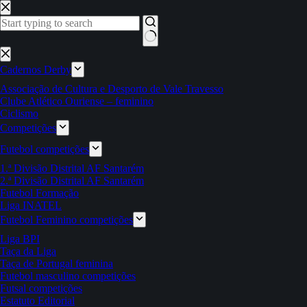
Pular
para
o
conteúdo
Sem
resultados
Cadernos Derby
Associação de Cultura e Desporto de Vale Travesso
Clube Atlético Ouriense – feminino
Ciclismo
Competições
Futebol competições
1.ª Divisão Distrital AF Santarém
2.ª Divisão Distrital AF Santarém
Futebol Formação
Liga INATEL
Futebol Feminino competições
Liga BPI
Taça da Liga
Taça de Portugal feminina
Futebol masculino competições
Futsal competições
Estatuto Editorial