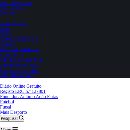
Event Organizers
Event Venues
Eventos
Ficha Técnica
Home
Home
HOME DERBY 2.0
Notícias
Organizer Dashboard
Sample Page
Submit Organizer Form
Submit Venue Form
Termos e Privacidade
Venue Dashboard
Diário Online Gratuito
Registo ERC n.º 127801
Fundador: António Adão Farias
Futebol
Futsal
Mais Desporto
Pesquisar
Menu