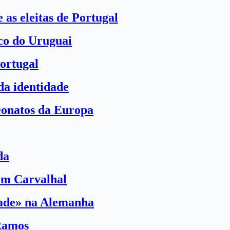
 as eleitas de Portugal
ico do Uruguai
ortugal
a identidade
eonatos da Europa
da
com Carvalhal
dade» na Alemanha
Ramos