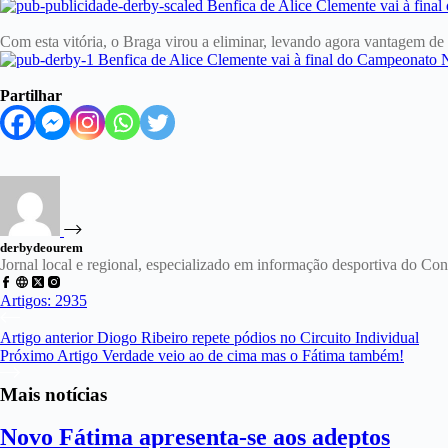
Com esta vitória, o Braga virou a eliminar, levando agora vantagem de
Partilhar
derbydeourem
Jornal local e regional, especializado em informação desportiva do C
Artigos: 2935
Artigo
anterior
Diogo Ribeiro repete pódios no Circuito Individual
Próximo
Artigo
Verdade veio ao de cima mas o Fátima também!
Mais notícias
Novo Fátima apresenta-se aos adeptos