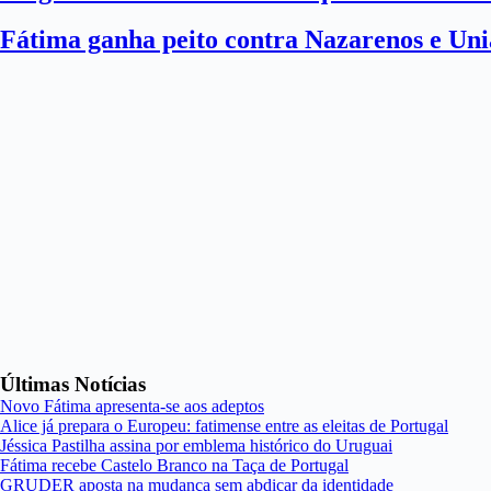
Fátima ganha peito contra Nazarenos e Uni
Últimas Notícias
Novo Fátima apresenta-se aos adeptos
Alice já prepara o Europeu: fatimense entre as eleitas de Portugal
Jéssica Pastilha assina por emblema histórico do Uruguai
Fátima recebe Castelo Branco na Taça de Portugal
GRUDER aposta na mudança sem abdicar da identidade