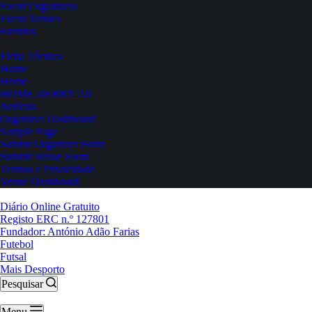
Event Organizers
Event Venues
Eventos
Ficha Técnica
Home
Home
HOME DERBY 2.0
Notícias
Organizer Dashboard
Sample Page
Submit Organizer Form
Submit Venue Form
Termos e Privacidade
Venue Dashboard
Diário Online Gratuito
Registo ERC n.º 127801
Fundador: António Adão Farias
Futebol
Futsal
Mais Desporto
Pesquisar
Menu