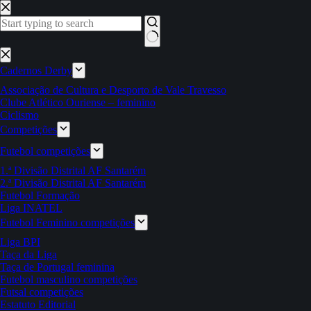
Pular
para
o
conteúdo
Sem
resultados
Cadernos Derby
Associação de Cultura e Desporto de Vale Travesso
Clube Atlético Ouriense – feminino
Ciclismo
Competições
Futebol competições
1.ª Divisão Distrital AF Santarém
2.ª Divisão Distrital AF Santarém
Futebol Formação
Liga INATEL
Futebol Feminino competições
Liga BPI
Taça da Liga
Taça de Portugal feminina
Futebol masculino competições
Futsal competições
Estatuto Editorial