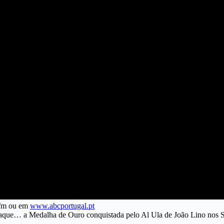
 fm ou em
www.abcportugal.pt
que… a Medalha de Ouro conquistada pelo Al Ula de João Lino nos Sau