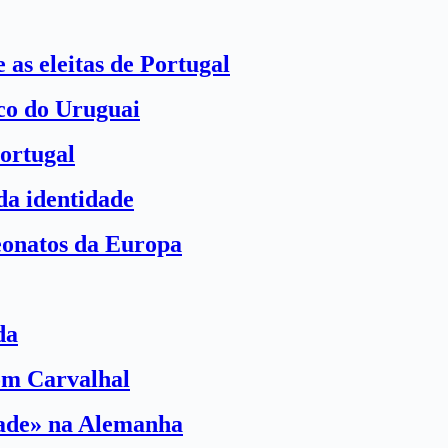
 as eleitas de Portugal
ico do Uruguai
ortugal
a identidade
eonatos da Europa
da
com Carvalhal
dade» na Alemanha