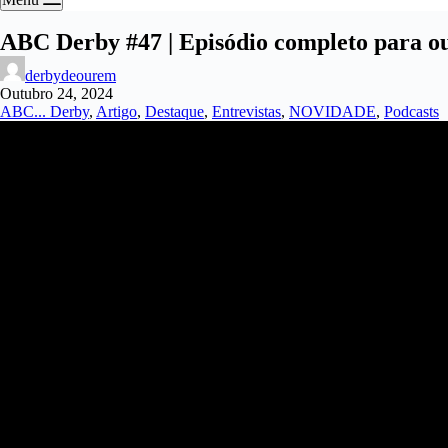
ABC Derby #47 | Episódio completo para ou
derbydeourem
Outubro 24, 2024
ABC... Derby
,
Artigo
,
Destaque
,
Entrevistas
,
NOVIDADE
,
Podcasts