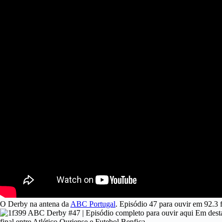
O Derby na antena da
ABC Portugal
. Episódio 47 para ouvir em 92.3
Em desta
final entre Atlético Ouriense e Futebol Benfica…