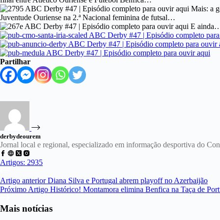
Mais: a g
Juventude Ouriense na 2.ª Nacional feminina de futsal…
E ainda… a
Partilhar
derbydeourem
Jornal local e regional, especializado em informação desportiva do C
Artigos: 2935
Artigo
anterior
Diana Silva e Portugal abrem playoff no Azerbaijão
Próximo
Artigo
Histórico! Montamora elimina Benfica na Taça de Port
Mais notícias