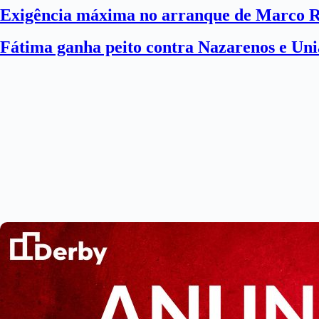
Exigência máxima no arranque de Marco 
Fátima ganha peito contra Nazarenos e Uni