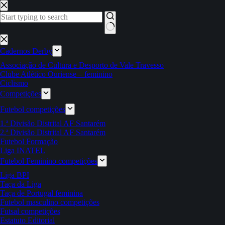
Pular
para
o
conteúdo
Sem
resultados
Cadernos Derby
Associação de Cultura e Desporto de Vale Travesso
Clube Atlético Ouriense – feminino
Ciclismo
Competições
Futebol competições
1.ª Divisão Distrital AF Santarém
2.ª Divisão Distrital AF Santarém
Futebol Formação
Liga INATEL
Futebol Feminino competições
Liga BPI
Taça da Liga
Taça de Portugal feminina
Futebol masculino competições
Futsal competições
Estatuto Editorial