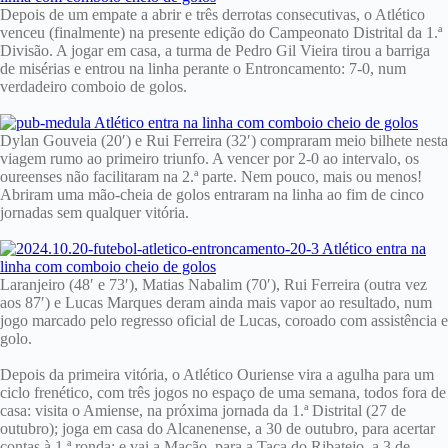
Depois de um empate a abrir e três derrotas consecutivas, o Atlético
venceu (finalmente) na presente edição do Campeonato Distrital da 1.ª
Divisão. A jogar em casa, a turma de Pedro Gil Vieira tirou a barriga
de misérias e entrou na linha perante o Entroncamento: 7-0, num
verdadeiro comboio de golos.
Dylan Gouveia (20′) e Rui Ferreira (32′) compraram meio bilhete nesta
viagem rumo ao primeiro triunfo. A vencer por 2-0 ao intervalo, os
oureenses não facilitaram na 2.ª parte. Nem pouco, mais ou menos!
Abriram uma mão-cheia de golos entraram na linha ao fim de cinco
jornadas sem qualquer vitória.
Laranjeiro (48′ e 73′), Matias Nabalim (70′), Rui Ferreira (outra vez
aos 87′) e Lucas Marques deram ainda mais vapor ao resultado, num
jogo marcado pelo regresso oficial de Lucas, coroado com assistência e
golo.
Depois da primeira vitória, o Atlético Ouriense vira a agulha para um
ciclo frenético, com três jogos no espaço de uma semana, todos fora de
casa: visita o Amiense, na próxima jornada da 1.ª Distrital (27 de
outubro); joga em casa do Alcanenense, a 30 de outubro, para acertar
contas à 1.ª ronda; e vai a Mação, para a Taça do Ribatejo, a 3 de