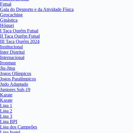
Futsal
Gala do Desporto e da Atividade Física
Geocaching
Ginástica
Hóquei
I Taça Ourém Futsal
II Taça Ourém Futsal
III Taça Ourém 2024
Institucional
Inter Distrital
Internacional
Ironman
Jiu-Jitsu
Jogos Olímpicos
Jogos Paralímpicos
Judo Adaptado
Juniores Sub-19
Karate
Karate
Liga 1
Liga 2
Liga 3
Liga BPI
Liga dos Campeões
Liga Inatel