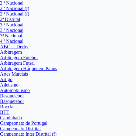
2.ª Nacional
2.ª Nacional (f)
2.ª Nacional (f)
2ª Distrital
3.ª Nacional
3.ª Nacional
3ª Nacional
4.ª Nacional
ABC… Derby
Arbitragem
Arbitragem Futebol
Arbitragem Futsal
Arbitragem Hóquei em Patins
Artes Marciais
Artigo
Atletismo
Automobilismo
Basquetebol
Basquetebol
Boccia
BTT
Caminhada
Campeonato de Portugal
Campeonato Distrital
Campeonato Inter Distrital (f)