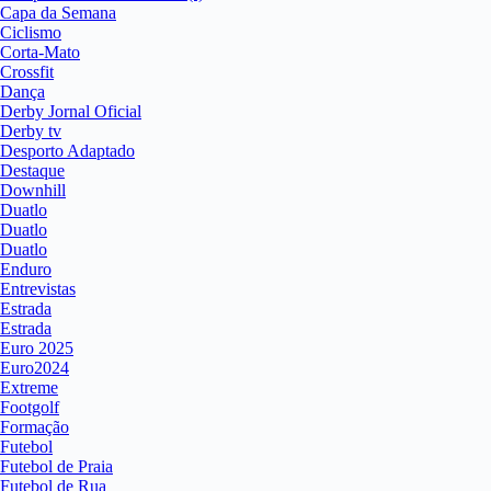
Capa da Semana
Ciclismo
Corta-Mato
Crossfit
Dança
Derby Jornal Oficial
Derby tv
Desporto Adaptado
Destaque
Downhill
Duatlo
Duatlo
Duatlo
Enduro
Entrevistas
Estrada
Estrada
Euro 2025
Euro2024
Extreme
Footgolf
Formação
Futebol
Futebol de Praia
Futebol de Rua