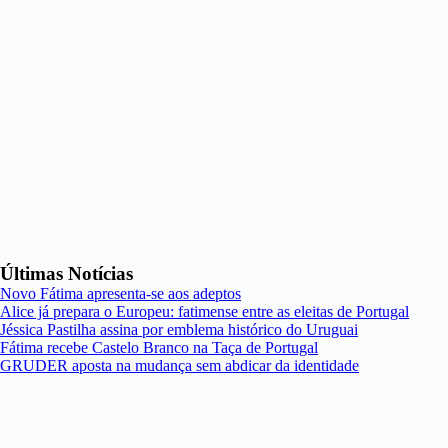
Últimas Notícias
Novo Fátima apresenta-se aos adeptos
Alice já prepara o Europeu: fatimense entre as eleitas de Portugal
Jéssica Pastilha assina por emblema histórico do Uruguai
Fátima recebe Castelo Branco na Taça de Portugal
GRUDER aposta na mudança sem abdicar da identidade