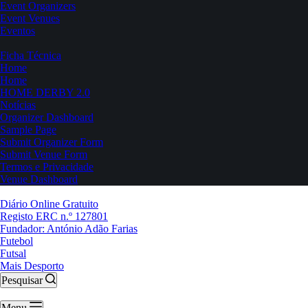
Event Organizers
Event Venues
Eventos
Ficha Técnica
Home
Home
HOME DERBY 2.0
Notícias
Organizer Dashboard
Sample Page
Submit Organizer Form
Submit Venue Form
Termos e Privacidade
Venue Dashboard
Diário Online Gratuito
Registo ERC n.º 127801
Fundador: António Adão Farias
Futebol
Futsal
Mais Desporto
Pesquisar
Menu