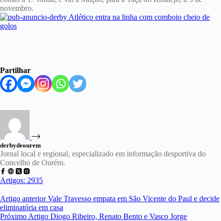
novembro.
Partilhar
derbydeourem
Jornal local e regional, especializado em informação desportiva do
Concelho de Ourém.
Artigos: 2935
Artigo
anterior
Vale Travesso empata em São Vicente do Paul e decide
eliminatória em casa
Próximo
Artigo
Diogo Ribeiro, Renato Bento e Vasco Jorge