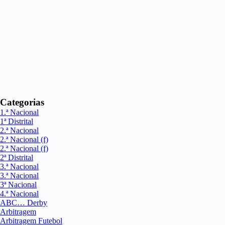
Categorias
1.ª Nacional
1ª Distrital
2.ª Nacional
2.ª Nacional (f)
2.ª Nacional (f)
2ª Distrital
3.ª Nacional
3.ª Nacional
3ª Nacional
4.ª Nacional
ABC… Derby
Arbitragem
Arbitragem Futebol