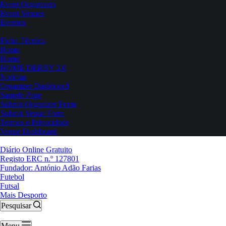
Event Organizers
Event Venues
Eventos
Ficha Técnica
Home
Home
HOME DERBY 2.0
Notícias
Organizer Dashboard
Sample Page
Submit Organizer Form
Submit Venue Form
Termos e Privacidade
Venue Dashboard
Diário Online Gratuito
Registo ERC n.º 127801
Fundador: António Adão Farias
Futebol
Futsal
Mais Desporto
Pesquisar
Menu