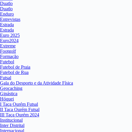
Duatlo
Duatlo
Enduro
Entrevistas
Estrada
Estrada
Euro 2025
Euro2024
Extreme
Footgolf
Formação
Futebol
Futebol de Praia
Futebol de Rua
Futsal
Gala do Desporto e da Atividade Física
Geocaching
Ginástica
Hóquei
I Taça Ourém Futsal
II Taça Ourém Futsal
III Taça Ourém 2024
Institucional
Inter Distrital
Internacional