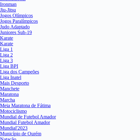
Ironman
Jiu-Jitsu
Jogos Olímpicos
Jogos Paralímpicos
Judo Adaptado
Juniores Sub-19
Karate
Karate
Liga 1
Liga 2
Liga 3
Liga BPI
Liga dos Campeões
Liga Inatel
Mais Desporto
Manchete
Maratona
Marcha
Meia Maratona de Fátima
Motociclismo
Mundial de Futebol Amador
Mundial Futebol Amador
Mundial'2023
Município de Ourém
Natação