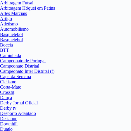
Arbitragem Futsal
Arbitragem Hóquei em Patins
Artes Marciais
Artigo
Atletismo
Automobilismo
Basquetebol
Basquetebol
Boccia
BTT
Caminhada
Campeonato de Portugal
Campeonato Distrital
Campeonato Inter Distrital (f)
Capa da Semana
Ciclismo
Corta-Mato
Crossfit
Dança
Derby Jornal Oficial
Derby tv
Desporto Adaptado
Destaque
Downhill
Duatlo