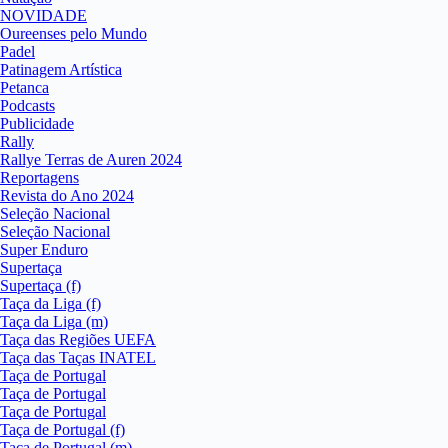
NOVIDADE
Oureenses pelo Mundo
Padel
Patinagem Artística
Petanca
Podcasts
Publicidade
Rally
Rallye Terras de Auren 2024
Reportagens
Revista do Ano 2024
Seleção Nacional
Seleção Nacional
Super Enduro
Supertaça
Supertaça (f)
Taça da Liga (f)
Taça da Liga (m)
Taça das Regiões UEFA
Taça das Taças INATEL
Taça de Portugal
Taça de Portugal
Taça de Portugal
Taça de Portugal (f)
Taça de Portugal (m)