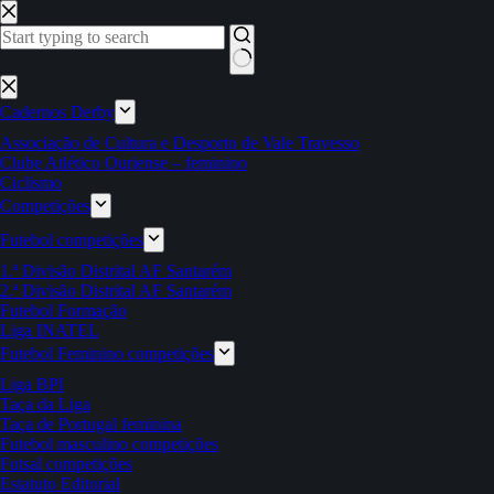
Pular
para
o
conteúdo
Sem
resultados
Cadernos Derby
Associação de Cultura e Desporto de Vale Travesso
Clube Atlético Ouriense – feminino
Ciclismo
Competições
Futebol competições
1.ª Divisão Distrital AF Santarém
2.ª Divisão Distrital AF Santarém
Futebol Formação
Liga INATEL
Futebol Feminino competições
Liga BPI
Taça da Liga
Taça de Portugal feminina
Futebol masculino competições
Futsal competições
Estatuto Editorial