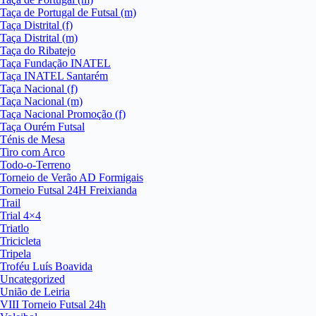
Taça de Portugal de Futsal (m)
Taça Distrital (f)
Taça Distrital (m)
Taça do Ribatejo
Taça Fundação INATEL
Taça INATEL Santarém
Taça Nacional (f)
Taça Nacional (m)
Taça Nacional Promoção (f)
Taça Ourém Futsal
Ténis de Mesa
Tiro com Arco
Todo-o-Terreno
Torneio de Verão AD Formigais
Torneio Futsal 24H Freixianda
Trail
Trial 4×4
Triatlo
Tricicleta
Tripela
Troféu Luís Boavida
Uncategorized
União de Leiria
VIII Torneio Futsal 24h