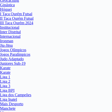
Geocaching
Ginástica
Hóquei
I Taça Ourém Futsal
II Taça Ourém Futsal
III Taça Ourém 2024
Institucional
Inter Distrital
Internacional
Ironman
Jiu-Jitsu
Jogos Olímpicos
Jogos Paralímpicos
Judo Adaptado
Juniores Sub-19
Karate
Karate
Liga 1
Liga 2
Liga 3
Liga BPI
Liga dos Campeões
Liga Inatel
Mais Desporto
Manchete