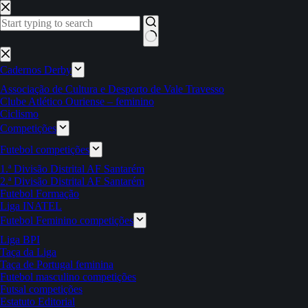
Pular
para
o
conteúdo
Sem
resultados
Cadernos Derby
Associação de Cultura e Desporto de Vale Travesso
Clube Atlético Ouriense – feminino
Ciclismo
Competições
Futebol competições
1.ª Divisão Distrital AF Santarém
2.ª Divisão Distrital AF Santarém
Futebol Formação
Liga INATEL
Futebol Feminino competições
Liga BPI
Taça da Liga
Taça de Portugal feminina
Futebol masculino competições
Futsal competições
Estatuto Editorial