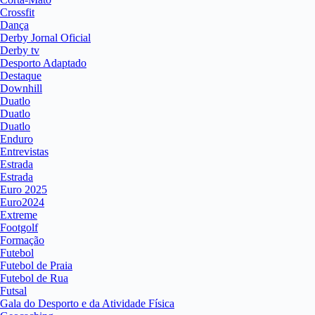
Crossfit
Dança
Derby Jornal Oficial
Derby tv
Desporto Adaptado
Destaque
Downhill
Duatlo
Duatlo
Duatlo
Enduro
Entrevistas
Estrada
Estrada
Euro 2025
Euro2024
Extreme
Footgolf
Formação
Futebol
Futebol de Praia
Futebol de Rua
Futsal
Gala do Desporto e da Atividade Física