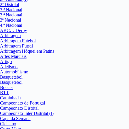
2ª Distrital
3.ª Nacional
3.ª Nacional
3ª Nacional
4.ª Nacional
ABC… Derby
Arbitragem
Arbitragem Futebol
Arbitragem Futsal
Arbitragem Hóquei em Patins
Artes Marciais
Artigo
Atletismo
Automobilismo
Basquetebol
Basquetebol
Boccia
BTT
Caminhada
Campeonato de Portugal
Campeonato Distrital
Campeonato Inter Distrital (f)
Capa da Semana
Ciclismo
Corta-Mato