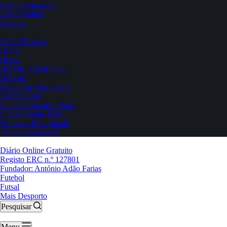
Event Organizers
Event Venues
Eventos
Ficha Técnica
Home
Home
HOME DERBY 2.0
Notícias
Organizer Dashboard
Sample Page
Submit Organizer Form
Submit Venue Form
Termos e Privacidade
Venue Dashboard
Diário Online Gratuito
Registo ERC n.º 127801
Fundador: António Adão Farias
Futebol
Futsal
Mais Desporto
Pesquisar
Menu