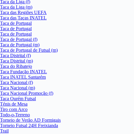
Taça da Liga (f)
Taça da Liga (m)
Taça das Regiões UEFA
Taça das Taças INATEL
Taça de Portugal
Taça de Portugal
Taça de Portugal
Taça de Portugal (f)
Taça de Portugal (m)
Taça de Portugal de Futsal (m)
Taça Distrital (f)
Taça Distrital (m)
Taça do Ribatejo
Taça Fundação INATEL
Taça INATEL Santarém
Taça Nacional (f)
Taça Nacional (m)
Taça Nacional Promoção (f)
Taça Ourém Futsal
Ténis de Mesa
Tiro com Arco
Todo-o-Terreno
Torneio de Verão AD Formigais
Torneio Futsal 24H Freixianda
Trail