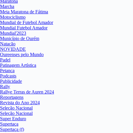
Maratona
Marcha
Meia Maratona de Fátima
Motociclismo
Mundial de Futebol Amador
Mundial Futebol Amador
Mundial'2023
Município de Ourém
Natação
NOVIDADE
Oureenses pelo Mundo
Padel
Patinagem Artística
Petanca
Podcasts
Publicidade
Rally
Rallye Terras de Auren 2024
Reportagens
Revista do Ano 2024
Seleção Nacional
Seleção Nacional
Super Enduro
Supertaça
Supertaça (f)