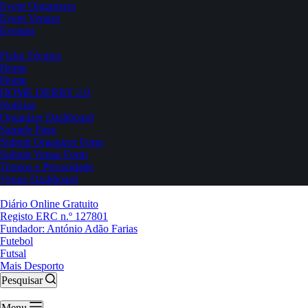
Event Organizers
Event Venues
Eventos
Ficha Técnica
Home
Home
HOME DERBY 2.0
Notícias
Organizer Dashboard
Sample Page
Submit Organizer Form
Submit Venue Form
Termos e Privacidade
Venue Dashboard
Diário Online Gratuito
Registo ERC n.º 127801
Fundador: António Adão Farias
Futebol
Futsal
Mais Desporto
Pesquisar
Menu