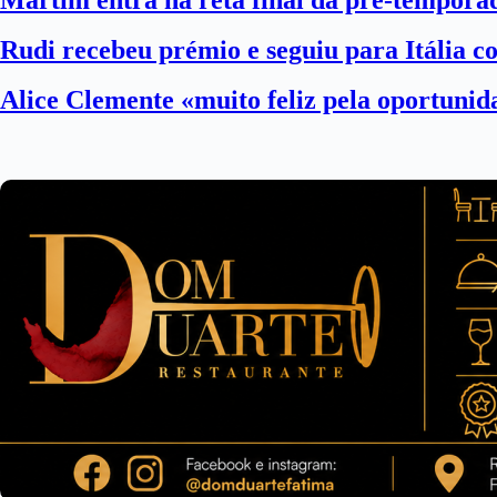
Martim entra na reta final da pré-tempora
Rudi recebeu prémio e seguiu para Itália 
Alice Clemente «muito feliz pela oportuni