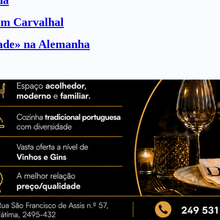
da
com Carvalhal
dade» na Alemanha