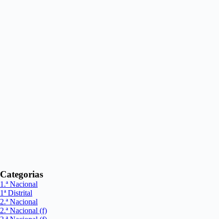
Categorias
1.ª Nacional
1ª Distrital
2.ª Nacional
2.ª Nacional (f)