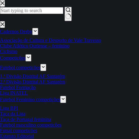
Pular
para
o
conteúdo
Sem
resultados
Cadernos Derby
Associação de Cultura e Desporto de Vale Travesso
Clube Atlético Ouriense – feminino
Ciclismo
Competições
Futebol competições
1.ª Divisão Distrital AF Santarém
2.ª Divisão Distrital AF Santarém
Futebol Formação
Liga INATEL
Futebol Feminino competições
Liga BPI
Taça da Liga
Taça de Portugal feminina
Futebol masculino competições
Futsal competições
Estatuto Editorial