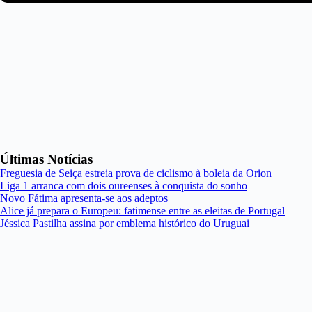
Últimas Notícias
Freguesia de Seiça estreia prova de ciclismo à boleia da Orion
Liga 1 arranca com dois oureenses à conquista do sonho
Novo Fátima apresenta-se aos adeptos
Alice já prepara o Europeu: fatimense entre as eleitas de Portugal
Jéssica Pastilha assina por emblema histórico do Uruguai