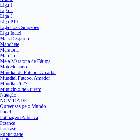
Liga 1
Liga 2
Liga 3
Liga BPI
Liga dos Campeões
Liga Inatel
Mais Desporto
Manchete
Maratona
Marcha
Meia Maratona de Fátima
Motociclismo
Mundial de Futebol Amador
Mundial Futebol Amador
Mundial'2023
Município de Ourém
Natação
NOVIDADE
Oureenses pelo Mundo
Padel
Patinagem Artística
Petanca
Podcasts
Publicidade
Rally