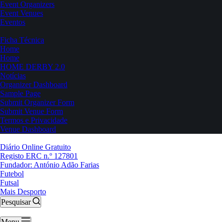
Event Organizers
Event Venues
Eventos
Ficha Técnica
Home
Home
HOME DERBY 2.0
Notícias
Organizer Dashboard
Sample Page
Submit Organizer Form
Submit Venue Form
Termos e Privacidade
Venue Dashboard
Diário Online Gratuito
Registo ERC n.º 127801
Fundador: António Adão Farias
Futebol
Futsal
Mais Desporto
Pesquisar
Menu