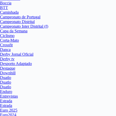
Boccia
BTT
Caminhada
Campeonato de Portugal
Campeonato Distrital
Campeonato Inter Distrital (f)
Capa da Semana
Ciclismo
Corta-Mato
Crossfit
Dança
Derby Jornal Oficial
Derby tv
Desporto Adaptado
Destaque
Downhill
Duatlo
Duatlo
Duatlo
Enduro
Entrevistas
Estrada
Estrada
Euro 2025
Euro2024