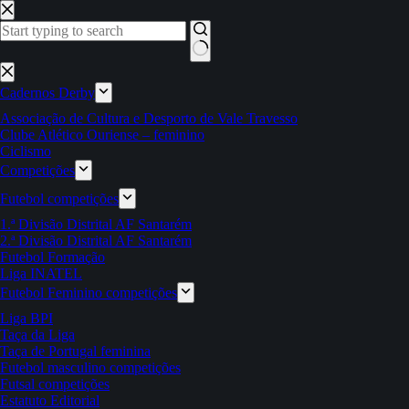
Pular
para
o
conteúdo
Sem
resultados
Cadernos Derby
Associação de Cultura e Desporto de Vale Travesso
Clube Atlético Ouriense – feminino
Ciclismo
Competições
Futebol competições
1.ª Divisão Distrital AF Santarém
2.ª Divisão Distrital AF Santarém
Futebol Formação
Liga INATEL
Futebol Feminino competições
Liga BPI
Taça da Liga
Taça de Portugal feminina
Futebol masculino competições
Futsal competições
Estatuto Editorial