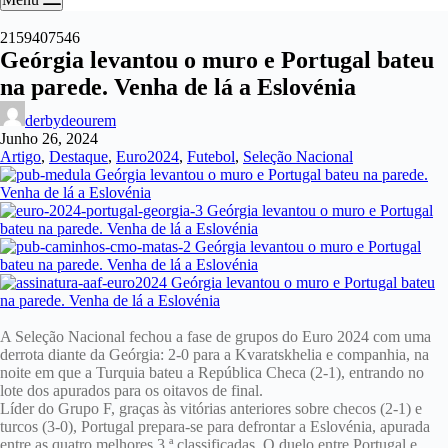
2159407546
Geórgia levantou o muro e Portugal bateu
na parede. Venha de lá a Eslovénia
derbydeourem
Junho 26, 2024
Artigo
,
Destaque
,
Euro2024
,
Futebol
,
Seleção Nacional
A Seleção Nacional fechou a fase de grupos do Euro 2024 com uma
derrota diante da Geórgia: 2-0 para a Kvaratskhelia e companhia, na
noite em que a Turquia bateu a República Checa (2-1), entrando no
lote dos apurados para os oitavos de final.
Líder do Grupo F, graças às vitórias anteriores sobre checos (2-1) e
turcos (3-0), Portugal prepara-se para defrontar a Eslovénia, apurada
entre as quatro melhores 3.ª classificadas. O duelo entre Portugal e