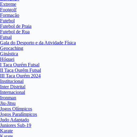
Extreme
Footgolf
Formação
Futebol
Futebol de Praia
Futebol de Rua
Futsal
Gala do Desporto e da Atividade Física
Geocaching
Ginástica
Hóquei
I Taça Ourém Futsal
II Taça Ourém Futsal
III Taça Ourém 2024
Institucional
Inter Distrital
Internacional
Ironman
Jiu-Jitsu
Jogos Olímpicos
Jogos Paralímpicos
Judo Adaptado
Juniores Sub-19
Karate
Karate