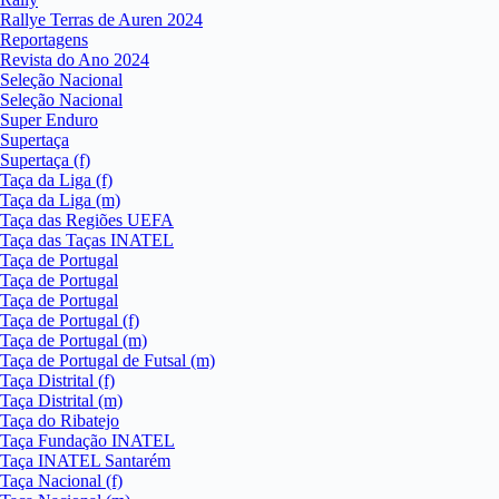
Rallye Terras de Auren 2024
Reportagens
Revista do Ano 2024
Seleção Nacional
Seleção Nacional
Super Enduro
Supertaça
Supertaça (f)
Taça da Liga (f)
Taça da Liga (m)
Taça das Regiões UEFA
Taça das Taças INATEL
Taça de Portugal
Taça de Portugal
Taça de Portugal
Taça de Portugal (f)
Taça de Portugal (m)
Taça de Portugal de Futsal (m)
Taça Distrital (f)
Taça Distrital (m)
Taça do Ribatejo
Taça Fundação INATEL
Taça INATEL Santarém
Taça Nacional (f)