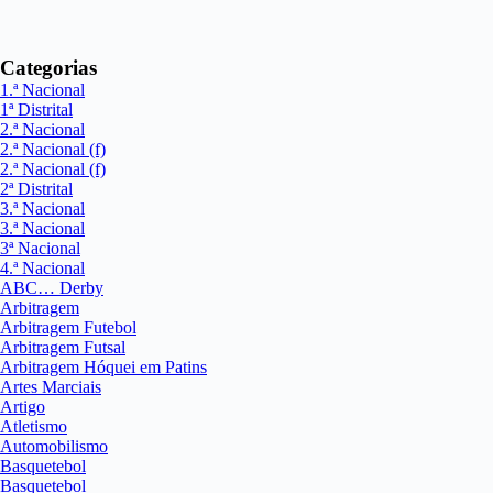
Categorias
1.ª Nacional
1ª Distrital
2.ª Nacional
2.ª Nacional (f)
2.ª Nacional (f)
2ª Distrital
3.ª Nacional
3.ª Nacional
3ª Nacional
4.ª Nacional
ABC… Derby
Arbitragem
Arbitragem Futebol
Arbitragem Futsal
Arbitragem Hóquei em Patins
Artes Marciais
Artigo
Atletismo
Automobilismo
Basquetebol
Basquetebol