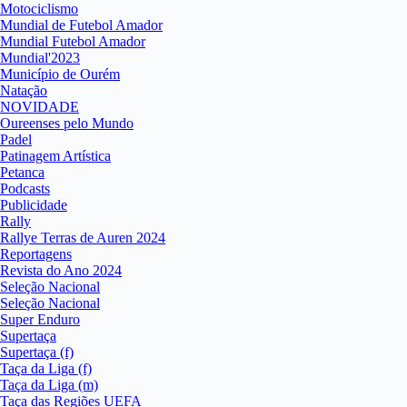
Motociclismo
Mundial de Futebol Amador
Mundial Futebol Amador
Mundial'2023
Município de Ourém
Natação
NOVIDADE
Oureenses pelo Mundo
Padel
Patinagem Artística
Petanca
Podcasts
Publicidade
Rally
Rallye Terras de Auren 2024
Reportagens
Revista do Ano 2024
Seleção Nacional
Seleção Nacional
Super Enduro
Supertaça
Supertaça (f)
Taça da Liga (f)
Taça da Liga (m)
Taça das Regiões UEFA