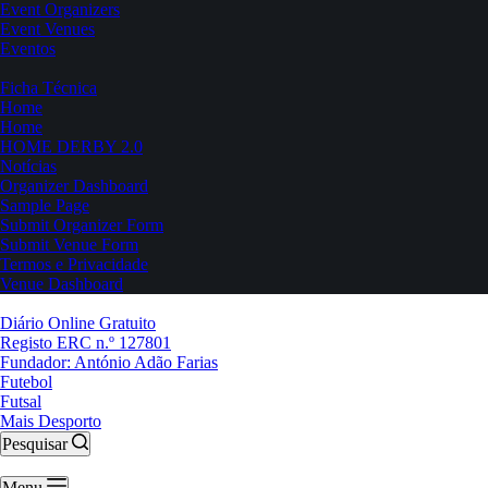
Event Organizers
Event Venues
Eventos
Ficha Técnica
Home
Home
HOME DERBY 2.0
Notícias
Organizer Dashboard
Sample Page
Submit Organizer Form
Submit Venue Form
Termos e Privacidade
Venue Dashboard
Diário Online Gratuito
Registo ERC n.º 127801
Fundador: António Adão Farias
Futebol
Futsal
Mais Desporto
Pesquisar
Menu