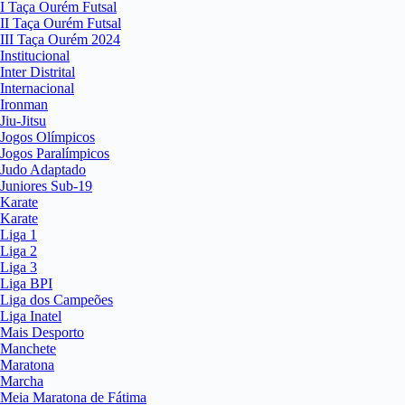
I Taça Ourém Futsal
II Taça Ourém Futsal
III Taça Ourém 2024
Institucional
Inter Distrital
Internacional
Ironman
Jiu-Jitsu
Jogos Olímpicos
Jogos Paralímpicos
Judo Adaptado
Juniores Sub-19
Karate
Karate
Liga 1
Liga 2
Liga 3
Liga BPI
Liga dos Campeões
Liga Inatel
Mais Desporto
Manchete
Maratona
Marcha
Meia Maratona de Fátima