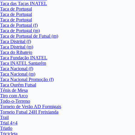
Taça das Taças INATEL
Taça de Portugal
Taça de Portugal
Taça de Portugal
Taça de Portugal (f)
Taça de Portugal (m)
Taça de Portugal de Futsal (m)
Taça Distrital (f)
Taça Distrital (m)
Taça do Ribatejo
Taça Fundação INATEL
Taça INATEL Santarém
Taça Nacional (f)
Taça Nacional (m)
Taça Nacional Promoção (f)
Taça Ourém Futsal
Ténis de Mesa
Tiro com Arco
Todo-o-Terreno
Torneio de Verão AD Formigais
Torneio Futsal 24H Freixianda
Trail
Trial 4×4
Triatlo
Tricicleta