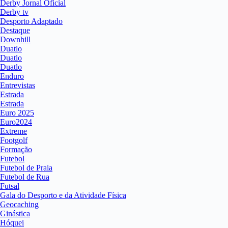
Derby Jornal Oficial
Derby tv
Desporto Adaptado
Destaque
Downhill
Duatlo
Duatlo
Duatlo
Enduro
Entrevistas
Estrada
Estrada
Euro 2025
Euro2024
Extreme
Footgolf
Formação
Futebol
Futebol de Praia
Futebol de Rua
Futsal
Gala do Desporto e da Atividade Física
Geocaching
Ginástica
Hóquei