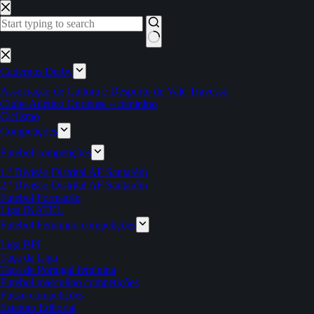
Pular
para
o
conteúdo
Sem
resultados
Cadernos Derby
Associação de Cultura e Desporto de Vale Travesso
Clube Atlético Ouriense – feminino
Ciclismo
Competições
Futebol competições
1.ª Divisão Distrital AF Santarém
2.ª Divisão Distrital AF Santarém
Futebol Formação
Liga INATEL
Futebol Feminino competições
Liga BPI
Taça da Liga
Taça de Portugal feminina
Futebol masculino competições
Futsal competições
Estatuto Editorial