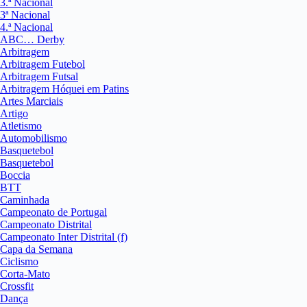
3.ª Nacional
3ª Nacional
4.ª Nacional
ABC… Derby
Arbitragem
Arbitragem Futebol
Arbitragem Futsal
Arbitragem Hóquei em Patins
Artes Marciais
Artigo
Atletismo
Automobilismo
Basquetebol
Basquetebol
Boccia
BTT
Caminhada
Campeonato de Portugal
Campeonato Distrital
Campeonato Inter Distrital (f)
Capa da Semana
Ciclismo
Corta-Mato
Crossfit
Dança