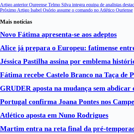
Artigo
anterior
Oureense Telmo Silva integra equipa de analistas dest
Próximo
Artigo
Isabel Osório assume o comando no Atlético Ouriense
Mais notícias
Novo Fátima apresenta-se aos adeptos
Alice já prepara o Europeu: fatimense entre
Jéssica Pastilha assina por emblema histór
Fátima recebe Castelo Branco na Taça de P
GRUDER aposta na mudança sem abdicar d
Portugal confirma Joana Pontes nos Camp
Atlético aposta em Nuno Rodrigues
Martim entra na reta final da pré-tempora