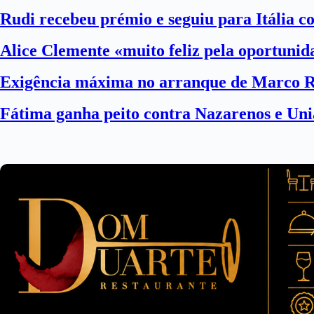
Rudi recebeu prémio e seguiu para Itália 
Alice Clemente «muito feliz pela oportuni
Exigência máxima no arranque de Marco 
Fátima ganha peito contra Nazarenos e Uni