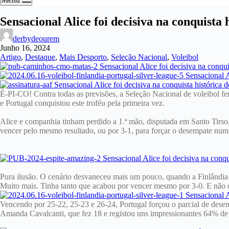
Sensacional Alice foi decisiva na conquista 
derbydeourem
Junho 16, 2024
Artigo
,
Destaque
,
Mais Desporto
,
Seleção Nacional
,
Voleibol
É-PI-CO! Contra todas as previsões, a Seleção Nacional de voleibol fe
e Portugal conquistou este troféu pela primeira vez.
Alice e companhia tinham perdido a 1.ª mão, disputada em Santo Tirso,
vencer pelo mesmo resultado, ou por 3-1, para forçar o desempate num 
Pura ilusão. O cenário desvaneceu mais um pouco, quando a Finlândia fe
Muito mais. Tinha tanto que acabou por vencer mesmo por 3-0. E não c
Vencendo por 25-22, 25-23 e 26-24, Portugal forçou o parcial de desemp
Amanda Cavalcanti, que fez 18 e registou uns impressionantes 64% de 