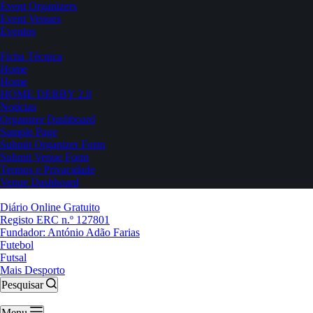
Event Organizers
Event Venues
Eventos
Ficha Técnica
Home
Home
HOME DERBY 2.0
Notícias
Organizer Dashboard
Sample Page
Submit Organizer Form
Submit Venue Form
Termos e Privacidade
Venue Dashboard
Diário Online Gratuito
Registo ERC n.º 127801
Fundador: António Adão Farias
Futebol
Futsal
Mais Desporto
Pesquisar
Menu