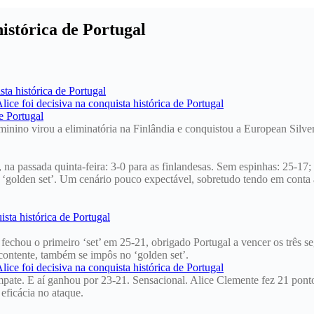
histórica de Portugal
minino virou a eliminatória na Finlândia e conquistou a European Silv
 na passada quinta-feira: 3-0 para as finlandesas. Sem espinhas: 25-17
‘golden set’. Um cenário pouco expectável, sobretudo tendo em conta a
chou o primeiro ‘set’ em 25-21, obrigado Portugal a vencer os três seg
ontente, também se impôs no ‘golden set’.
ate. E aí ganhou por 23-21. Sensacional. Alice Clemente fez 21 pontos,
eficácia no ataque.