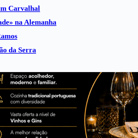
com Carvalhal
dade» na Alemanha
Ramos
ão da Serra