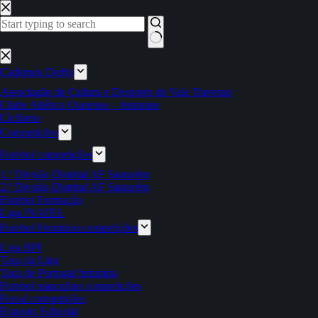
Pular
para
o
conteúdo
Sem
resultados
Cadernos Derby
Associação de Cultura e Desporto de Vale Travesso
Clube Atlético Ouriense – feminino
Ciclismo
Competições
Futebol competições
1.ª Divisão Distrital AF Santarém
2.ª Divisão Distrital AF Santarém
Futebol Formação
Liga INATEL
Futebol Feminino competições
Liga BPI
Taça da Liga
Taça de Portugal feminina
Futebol masculino competições
Futsal competições
Estatuto Editorial