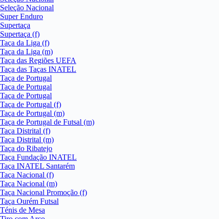
Seleção Nacional
Super Enduro
Supertaça
Supertaça (f)
Taça da Liga (f)
Taça da Liga (m)
Taça das Regiões UEFA
Taça das Taças INATEL
Taça de Portugal
Taça de Portugal
Taça de Portugal
Taça de Portugal (f)
Taça de Portugal (m)
Taça de Portugal de Futsal (m)
Taça Distrital (f)
Taça Distrital (m)
Taça do Ribatejo
Taça Fundação INATEL
Taça INATEL Santarém
Taça Nacional (f)
Taça Nacional (m)
Taça Nacional Promoção (f)
Taça Ourém Futsal
Ténis de Mesa
Tiro com Arco