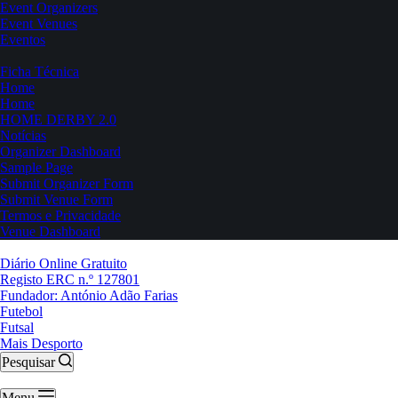
Event Organizers
Event Venues
Eventos
Ficha Técnica
Home
Home
HOME DERBY 2.0
Notícias
Organizer Dashboard
Sample Page
Submit Organizer Form
Submit Venue Form
Termos e Privacidade
Venue Dashboard
Diário Online Gratuito
Registo ERC n.º 127801
Fundador: António Adão Farias
Futebol
Futsal
Mais Desporto
Pesquisar
Menu