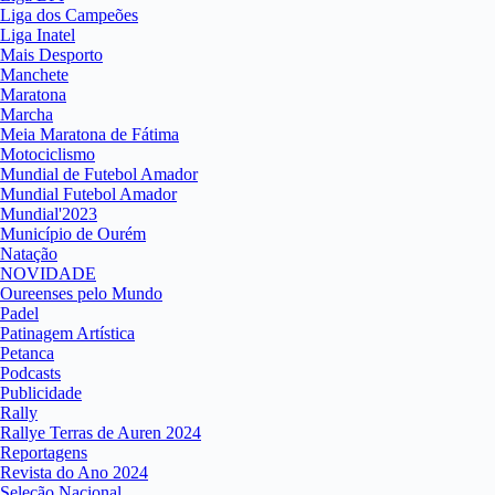
Liga dos Campeões
Liga Inatel
Mais Desporto
Manchete
Maratona
Marcha
Meia Maratona de Fátima
Motociclismo
Mundial de Futebol Amador
Mundial Futebol Amador
Mundial'2023
Município de Ourém
Natação
NOVIDADE
Oureenses pelo Mundo
Padel
Patinagem Artística
Petanca
Podcasts
Publicidade
Rally
Rallye Terras de Auren 2024
Reportagens
Revista do Ano 2024
Seleção Nacional