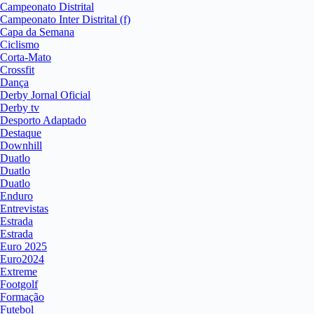
Campeonato Distrital
Campeonato Inter Distrital (f)
Capa da Semana
Ciclismo
Corta-Mato
Crossfit
Dança
Derby Jornal Oficial
Derby tv
Desporto Adaptado
Destaque
Downhill
Duatlo
Duatlo
Duatlo
Enduro
Entrevistas
Estrada
Estrada
Euro 2025
Euro2024
Extreme
Footgolf
Formação
Futebol