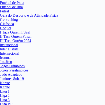
Futebol de Praia
Futebol de Rua
Futsal
Gala do Desporto e da Atividade Física
Geocaching
Ginástica
Hóquei
I Taça Ourém Futsal
II Taça Ourém Futsal
III Taça Ourém 2024
Institucional
Inter Distrital
Internacional
Ironman
Jiu-Jitsu
Jogos Olímpicos
Jogos Paralímpicos
Judo Adaptado
Juniores Sub-19
Karate
Karate
Liga 1
Liga 2
Liga 3
Liga BPI