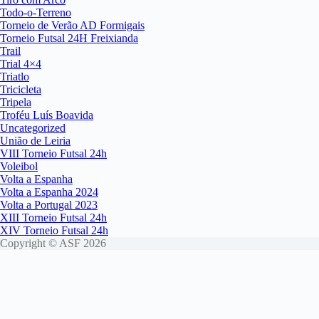
Todo-o-Terreno
Torneio de Verão AD Formigais
Torneio Futsal 24H Freixianda
Trail
Trial 4×4
Triatlo
Tricicleta
Tripela
Troféu Luís Boavida
Uncategorized
União de Leiria
VIII Torneio Futsal 24h
Voleibol
Volta a Espanha
Volta a Espanha 2024
Volta a Portugal 2023
XIII Torneio Futsal 24h
XIV Torneio Futsal 24h
Copyright © ASF 2026