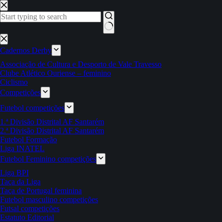
Pular
para
o
conteúdo
Sem
resultados
Cadernos Derby
Associação de Cultura e Desporto de Vale Travesso
Clube Atlético Ouriense – feminino
Ciclismo
Competições
Futebol competições
1.ª Divisão Distrital AF Santarém
2.ª Divisão Distrital AF Santarém
Futebol Formação
Liga INATEL
Futebol Feminino competições
Liga BPI
Taça da Liga
Taça de Portugal feminina
Futebol masculino competições
Futsal competições
Estatuto Editorial