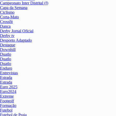
Campeonato Inter Distrital (f)
Capa da Semana
Ciclismo
Corta-Mato
Crossfit
Dança
Derby Jornal Oficial
Derby tv
Desporto Adaptado
Destaque
Downhill
Duatlo
Duatlo
Duatlo
Enduro
Entrevistas
Estrada
Estrada
Euro 2025
Euro2024
Extreme
Footgolf
Formação
Futebol
Futebol de Praia