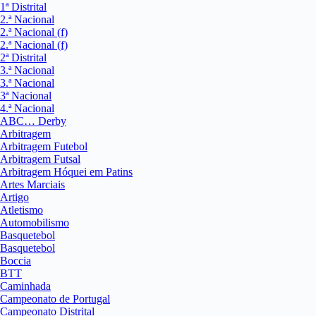
1ª Distrital
2.ª Nacional
2.ª Nacional (f)
2.ª Nacional (f)
2ª Distrital
3.ª Nacional
3.ª Nacional
3ª Nacional
4.ª Nacional
ABC… Derby
Arbitragem
Arbitragem Futebol
Arbitragem Futsal
Arbitragem Hóquei em Patins
Artes Marciais
Artigo
Atletismo
Automobilismo
Basquetebol
Basquetebol
Boccia
BTT
Caminhada
Campeonato de Portugal
Campeonato Distrital