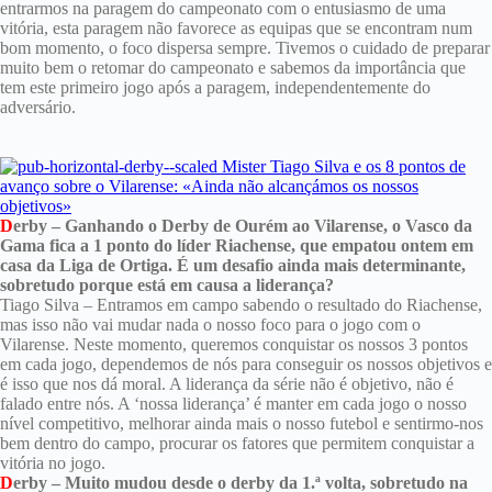
entrarmos na paragem do campeonato com o entusiasmo de uma
vitória, esta paragem não favorece as equipas que se encontram num
bom momento, o foco dispersa sempre. Tivemos o cuidado de preparar
muito bem o retomar do campeonato e sabemos da importância que
tem este primeiro jogo após a paragem, independentemente do
adversário.
D
erby – Ganhando o Derby de Ourém ao Vilarense, o Vasco da
Gama fica a 1 ponto do líder Riachense, que empatou ontem em
casa da Liga de Ortiga. É um desafio ainda mais determinante,
sobretudo porque está em causa a liderança?
Tiago Silva – Entramos em campo sabendo o resultado do Riachense,
mas isso não vai mudar nada o nosso foco para o jogo com o
Vilarense. Neste momento, queremos conquistar os nossos 3 pontos
em cada jogo, dependemos de nós para conseguir os nossos objetivos e
é isso que nos dá moral. A liderança da série não é objetivo, não é
falado entre nós. A ‘nossa liderança’ é manter em cada jogo o nosso
nível competitivo, melhorar ainda mais o nosso futebol e sentirmo-nos
bem dentro do campo, procurar os fatores que permitem conquistar a
vitória no jogo.
D
erby – Muito mudou desde o derby da 1.ª volta, sobretudo na