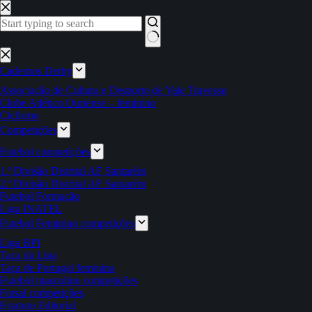
Pular
para
o
conteúdo
Sem
resultados
Cadernos Derby
Associação de Cultura e Desporto de Vale Travesso
Clube Atlético Ouriense – feminino
Ciclismo
Competições
Futebol competições
1.ª Divisão Distrital AF Santarém
2.ª Divisão Distrital AF Santarém
Futebol Formação
Liga INATEL
Futebol Feminino competições
Liga BPI
Taça da Liga
Taça de Portugal feminina
Futebol masculino competições
Futsal competições
Estatuto Editorial