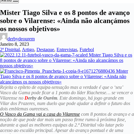
Mister Tiago Silva e os 8 pontos de avanço
sobre o Vilarense: «Ainda não alcançámos
os nossos objetivos»
derbydeourem
Janeiro 8, 2023
2ª Distrital
,
Artigo
,
Destaque
,
Entrevistas
,
Futebol
Rejeita o epíteto de equipa-sensação mas a verdade é que o ‘seu’
Vasco da Gama pode ficar a 1 ponto do líder Riachense… se vencer o
Vilarense no
D
erby de Ourém
. Este domingo, há jogo grande em
Vilar dos Prazeres, num duelo que pode ajudar a definir o futuro dos
dois emblemas oureenses.
O Vasco da Gama vai a casa do Vilarense
com 8 pontos de avanço e a
noção de que pode dar mais um passo firme rumo à próxima fase,
durante a qual as melhores equipas da 2.ª Distrital vão lutar pelo
acesso ao escalão principal. Apesar do avanço pontual e de uma