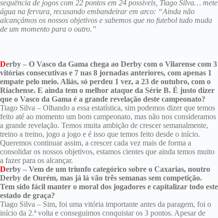
sequência de jogos com 22 pontos em 24 possíveis, Tiago Silva… mete
água na fervura, recusando embandeirar em arco: “Ainda não
alcançámos os nossos objetivos e sabemos que no futebol tudo muda
de um momento para o outro.”
D
erby – O Vasco da Gama chega ao Derby com o Vilarense com 3
vitórias consecutivas e 7 nas 8 jornadas anteriores, com apenas 1
empate pelo meio. Aliás, só perdeu 1 vez, a 23 de outubro, com o
Riachense. E ainda tem o melhor ataque da Série B. É justo dizer
que o Vasco da Gama é a grande revelação deste campeonato?
Tiago Silva – Olhando a essa estatística, sim podemos dizer que temos
feito até ao momento um bom campeonato, mas não nos consideramos
a grande revelação. Temos muita ambição de crescer semanalmente,
treino a treino, jogo a jogo e é isso que temos feito desde o início.
Queremos continuar assim, a crescer cada vez mais de forma a
consolidar os nossos objetivos, estamos cientes que ainda temos muito
a fazer para os alcançar.
D
erby – Vem de um triunfo categórico sobre o Caxarias, noutro
Derby de Ourém, mas já lá vão três semanas sem competição.
Tem sido fácil manter o moral dos jogadores e capitalizar todo este
estado de graça?
Tiago Silva – Sim, foi uma vitória importante antes da paragem, foi o
início da 2.ª volta e conseguimos conquistar os 3 pontos. Apesar de