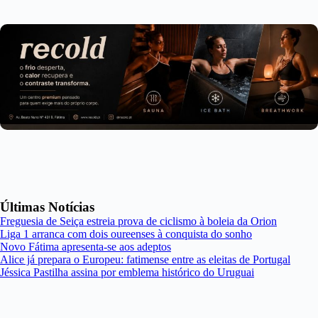
Últimas Notícias
Freguesia de Seiça estreia prova de ciclismo à boleia da Orion
Liga 1 arranca com dois oureenses à conquista do sonho
Novo Fátima apresenta-se aos adeptos
Alice já prepara o Europeu: fatimense entre as eleitas de Portugal
Jéssica Pastilha assina por emblema histórico do Uruguai