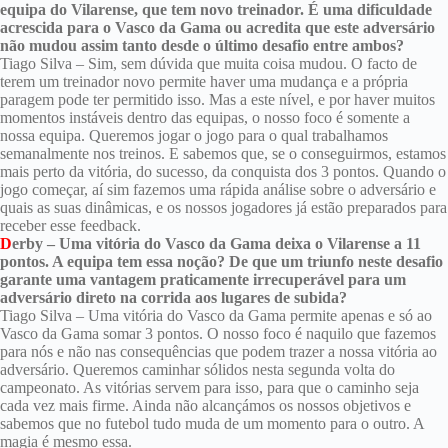
equipa do Vilarense, que tem novo treinador. É uma dificuldade
acrescida para o Vasco da Gama ou acredita que este adversário
não mudou assim tanto desde o último desafio entre ambos?
Tiago Silva – Sim, sem dúvida que muita coisa mudou. O facto de
terem um treinador novo permite haver uma mudança e a própria
paragem pode ter permitido isso. Mas a este nível, e por haver muitos
momentos instáveis dentro das equipas, o nosso foco é somente a
nossa equipa. Queremos jogar o jogo para o qual trabalhamos
semanalmente nos treinos. E sabemos que, se o conseguirmos, estamos
mais perto da vitória, do sucesso, da conquista dos 3 pontos. Quando o
jogo começar, aí sim fazemos uma rápida análise sobre o adversário e
quais as suas dinâmicas, e os nossos jogadores já estão preparados para
receber esse feedback.
D
erby – Uma vitória do Vasco da Gama deixa o Vilarense a 11
pontos. A equipa tem essa noção? De que um triunfo neste desafio
garante uma vantagem praticamente irrecuperável para um
adversário direto na corrida aos lugares de subida?
Tiago Silva – Uma vitória do Vasco da Gama permite apenas e só ao
Vasco da Gama somar 3 pontos. O nosso foco é naquilo que fazemos
para nós e não nas consequências que podem trazer a nossa vitória ao
adversário. Queremos caminhar sólidos nesta segunda volta do
campeonato. As vitórias servem para isso, para que o caminho seja
cada vez mais firme. Ainda não alcançámos os nossos objetivos e
sabemos que no futebol tudo muda de um momento para o outro. A
magia é mesmo essa.