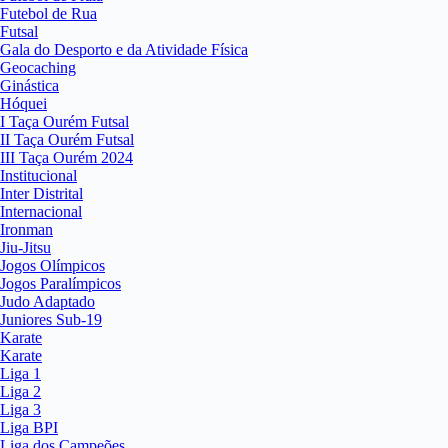
Futebol de Rua
Futsal
Gala do Desporto e da Atividade Física
Geocaching
Ginástica
Hóquei
I Taça Ourém Futsal
II Taça Ourém Futsal
III Taça Ourém 2024
Institucional
Inter Distrital
Internacional
Ironman
Jiu-Jitsu
Jogos Olímpicos
Jogos Paralímpicos
Judo Adaptado
Juniores Sub-19
Karate
Karate
Liga 1
Liga 2
Liga 3
Liga BPI
Liga dos Campeões