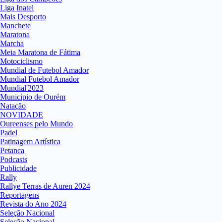
Liga Inatel
Mais Desporto
Manchete
Maratona
Marcha
Meia Maratona de Fátima
Motociclismo
Mundial de Futebol Amador
Mundial Futebol Amador
Mundial'2023
Município de Ourém
Natação
NOVIDADE
Oureenses pelo Mundo
Padel
Patinagem Artística
Petanca
Podcasts
Publicidade
Rally
Rallye Terras de Auren 2024
Reportagens
Revista do Ano 2024
Seleção Nacional
Seleção Nacional