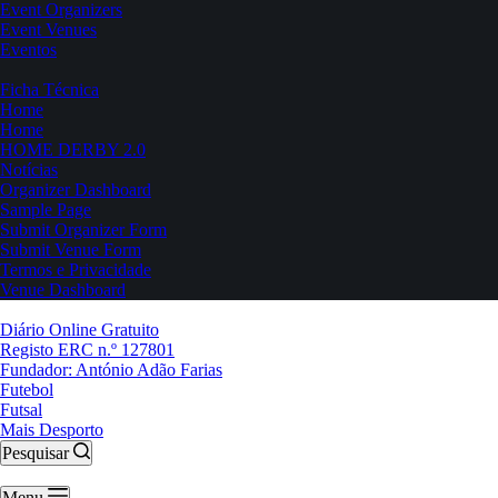
Event Organizers
Event Venues
Eventos
Ficha Técnica
Home
Home
HOME DERBY 2.0
Notícias
Organizer Dashboard
Sample Page
Submit Organizer Form
Submit Venue Form
Termos e Privacidade
Venue Dashboard
Diário Online Gratuito
Registo ERC n.º 127801
Fundador: António Adão Farias
Futebol
Futsal
Mais Desporto
Pesquisar
Menu