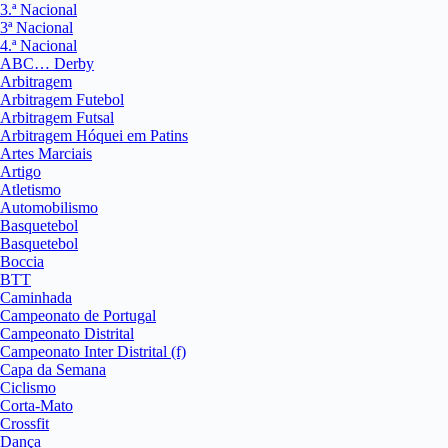
3.ª Nacional
3ª Nacional
4.ª Nacional
ABC… Derby
Arbitragem
Arbitragem Futebol
Arbitragem Futsal
Arbitragem Hóquei em Patins
Artes Marciais
Artigo
Atletismo
Automobilismo
Basquetebol
Basquetebol
Boccia
BTT
Caminhada
Campeonato de Portugal
Campeonato Distrital
Campeonato Inter Distrital (f)
Capa da Semana
Ciclismo
Corta-Mato
Crossfit
Dança