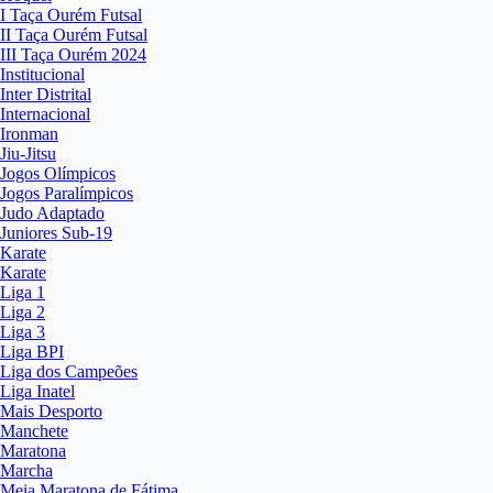
I Taça Ourém Futsal
II Taça Ourém Futsal
III Taça Ourém 2024
Institucional
Inter Distrital
Internacional
Ironman
Jiu-Jitsu
Jogos Olímpicos
Jogos Paralímpicos
Judo Adaptado
Juniores Sub-19
Karate
Karate
Liga 1
Liga 2
Liga 3
Liga BPI
Liga dos Campeões
Liga Inatel
Mais Desporto
Manchete
Maratona
Marcha
Meia Maratona de Fátima