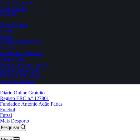
Event Organizers
Event Venues
Eventos
Ficha Técnica
Home
Home
HOME DERBY 2.0
Notícias
Organizer Dashboard
Sample Page
Submit Organizer Form
Submit Venue Form
Termos e Privacidade
Venue Dashboard
Diário Online Gratuito
Registo ERC n.º 127801
Fundador: António Adão Farias
Futebol
Futsal
Mais Desporto
Pesquisar
Menu