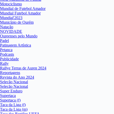
Motociclismo
Mundial de Futebol Amador
Mundial Futebol Amador
Mundial'2023
Município de Ourém
Natação
NOVIDADE
Oureenses pelo Mundo
Padel
Patinagem Artística
Petanca
Podcasts
Publicidade
Rally
Rallye Terras de Auren 2024
Reportagens
Revista do Ano 2024
Seleção Nacional
Seleção Nacional
Super Enduro
Supertaça
Supertaça (f)
Taça da Liga (f)
Taça da Liga (m)
Taça das Regiões UEFA