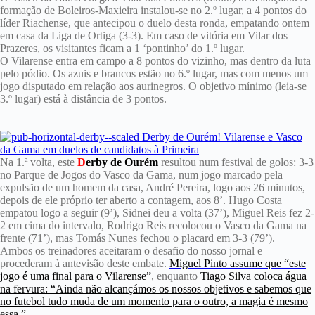
formação de Boleiros-Maxieira instalou-se no 2.º lugar, a 4 pontos do
líder Riachense, que antecipou o duelo desta ronda, empatando ontem
em casa da Liga de Ortiga (3-3). Em caso de vitória em Vilar dos
Prazeres, os visitantes ficam a 1 ‘pontinho’ do 1.º lugar.
O Vilarense entra em campo a 8 pontos do vizinho, mas dentro da luta
pelo pódio. Os azuis e brancos estão no 6.º lugar, mas com menos um
jogo disputado em relação aos aurinegros. O objetivo mínimo (leia-se
3.º lugar) está à distância de 3 pontos.
Na 1.ª volta, este
D
erby de Ourém
resultou num festival de golos: 3-3
no Parque de Jogos do Vasco da Gama, num jogo marcado pela
expulsão de um homem da casa, André Pereira, logo aos 26 minutos,
depois de ele próprio ter aberto a contagem, aos 8’. Hugo Costa
empatou logo a seguir (9’), Sidnei deu a volta (37’), Miguel Reis fez 2-
2 em cima do intervalo, Rodrigo Reis recolocou o Vasco da Gama na
frente (71’), mas Tomás Nunes fechou o placard em 3-3 (79’).
Ambos os treinadores aceitaram o desafio do nosso jornal e
procederam à antevisão deste embate.
Miguel Pinto assume que “este
jogo é uma final para o Vilarense”
, enquanto
Tiago Silva coloca água
na fervura: “Ainda não alcançámos os nossos objetivos e sabemos que
no futebol tudo muda de um momento para o outro, a magia é mesmo
essa.”