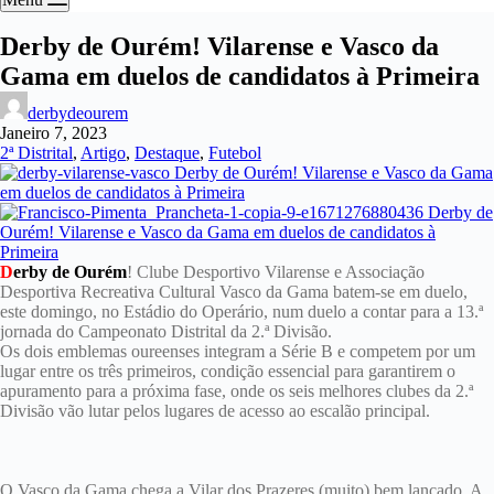
Derby de Ourém! Vilarense e Vasco da
Gama em duelos de candidatos à Primeira
derbydeourem
Janeiro 7, 2023
2ª Distrital
,
Artigo
,
Destaque
,
Futebol
D
erby de Ourém
! Clube Desportivo Vilarense e Associação
Desportiva Recreativa Cultural Vasco da Gama batem-se em duelo,
este domingo, no Estádio do Operário, num duelo a contar para a 13.ª
jornada do Campeonato Distrital da 2.ª Divisão.
Os dois emblemas oureenses integram a Série B e competem por um
lugar entre os três primeiros, condição essencial para garantirem o
apuramento para a próxima fase, onde os seis melhores clubes da 2.ª
Divisão vão lutar pelos lugares de acesso ao escalão principal.
O Vasco da Gama chega a Vilar dos Prazeres (muito) bem lançado. A