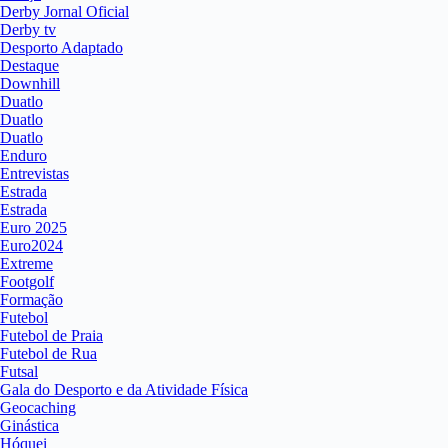
Derby Jornal Oficial
Derby tv
Desporto Adaptado
Destaque
Downhill
Duatlo
Duatlo
Duatlo
Enduro
Entrevistas
Estrada
Estrada
Euro 2025
Euro2024
Extreme
Footgolf
Formação
Futebol
Futebol de Praia
Futebol de Rua
Futsal
Gala do Desporto e da Atividade Física
Geocaching
Ginástica
Hóquei