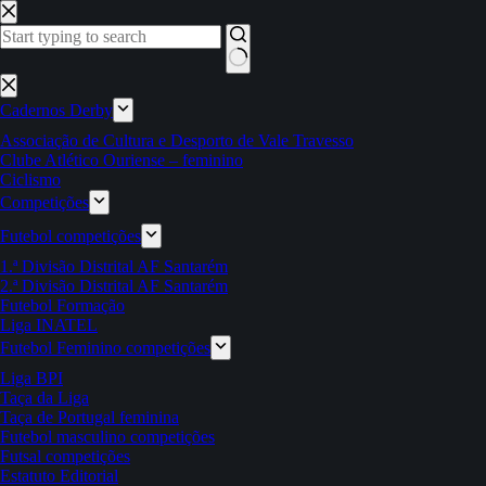
Pular
para
o
conteúdo
Sem
resultados
Cadernos Derby
Associação de Cultura e Desporto de Vale Travesso
Clube Atlético Ouriense – feminino
Ciclismo
Competições
Futebol competições
1.ª Divisão Distrital AF Santarém
2.ª Divisão Distrital AF Santarém
Futebol Formação
Liga INATEL
Futebol Feminino competições
Liga BPI
Taça da Liga
Taça de Portugal feminina
Futebol masculino competições
Futsal competições
Estatuto Editorial