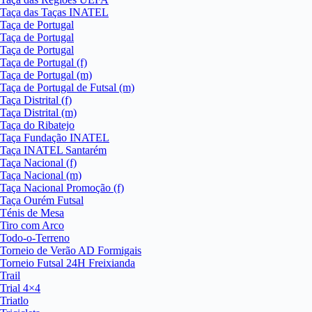
Taça das Taças INATEL
Taça de Portugal
Taça de Portugal
Taça de Portugal
Taça de Portugal (f)
Taça de Portugal (m)
Taça de Portugal de Futsal (m)
Taça Distrital (f)
Taça Distrital (m)
Taça do Ribatejo
Taça Fundação INATEL
Taça INATEL Santarém
Taça Nacional (f)
Taça Nacional (m)
Taça Nacional Promoção (f)
Taça Ourém Futsal
Ténis de Mesa
Tiro com Arco
Todo-o-Terreno
Torneio de Verão AD Formigais
Torneio Futsal 24H Freixianda
Trail
Trial 4×4
Triatlo