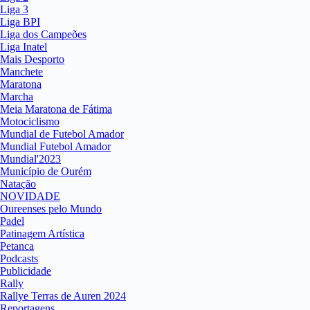
Liga 3
Liga BPI
Liga dos Campeões
Liga Inatel
Mais Desporto
Manchete
Maratona
Marcha
Meia Maratona de Fátima
Motociclismo
Mundial de Futebol Amador
Mundial Futebol Amador
Mundial'2023
Município de Ourém
Natação
NOVIDADE
Oureenses pelo Mundo
Padel
Patinagem Artística
Petanca
Podcasts
Publicidade
Rally
Rallye Terras de Auren 2024
Reportagens