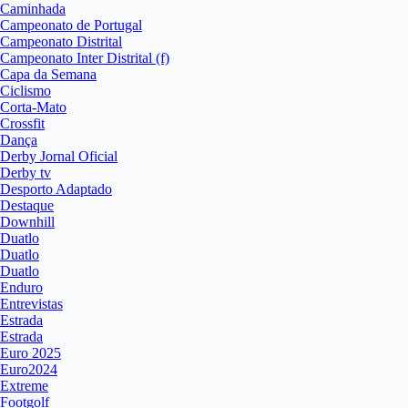
Caminhada
Campeonato de Portugal
Campeonato Distrital
Campeonato Inter Distrital (f)
Capa da Semana
Ciclismo
Corta-Mato
Crossfit
Dança
Derby Jornal Oficial
Derby tv
Desporto Adaptado
Destaque
Downhill
Duatlo
Duatlo
Duatlo
Enduro
Entrevistas
Estrada
Estrada
Euro 2025
Euro2024
Extreme
Footgolf