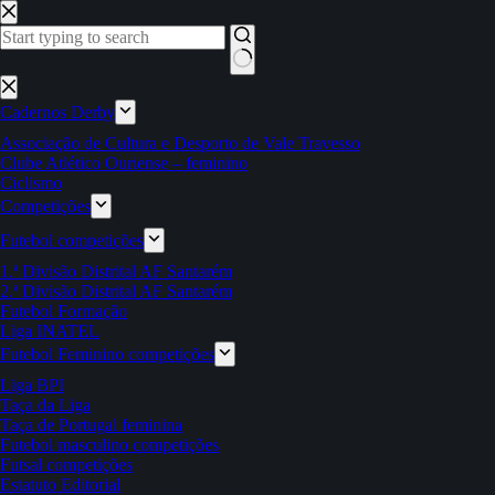
Pular
para
o
conteúdo
Sem
resultados
Cadernos Derby
Associação de Cultura e Desporto de Vale Travesso
Clube Atlético Ouriense – feminino
Ciclismo
Competições
Futebol competições
1.ª Divisão Distrital AF Santarém
2.ª Divisão Distrital AF Santarém
Futebol Formação
Liga INATEL
Futebol Feminino competições
Liga BPI
Taça da Liga
Taça de Portugal feminina
Futebol masculino competições
Futsal competições
Estatuto Editorial