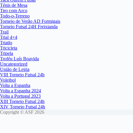
Ténis de Mesa
Tiro com Arco
Todo-o-Terreno
Torneio de Verão AD Formigais
Torneio Futsal 24H Freixianda
Trail
Trial 4×4
Triatlo
Tricicleta
Tripela
Troféu Luís Boavida
Uncategorized
União de Leiria
VIII Torneio Futsal 24h
Voleibol
Volta a Espanha
Volta a Espanha 2024
Volta a Portugal 2023
XIII Torneio Futsal 24h
XIV Torneio Futsal 24h
Copyright © ASF 2026