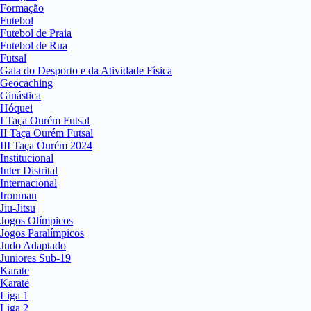
Formação
Futebol
Futebol de Praia
Futebol de Rua
Futsal
Gala do Desporto e da Atividade Física
Geocaching
Ginástica
Hóquei
I Taça Ourém Futsal
II Taça Ourém Futsal
III Taça Ourém 2024
Institucional
Inter Distrital
Internacional
Ironman
Jiu-Jitsu
Jogos Olímpicos
Jogos Paralímpicos
Judo Adaptado
Juniores Sub-19
Karate
Karate
Liga 1
Liga 2