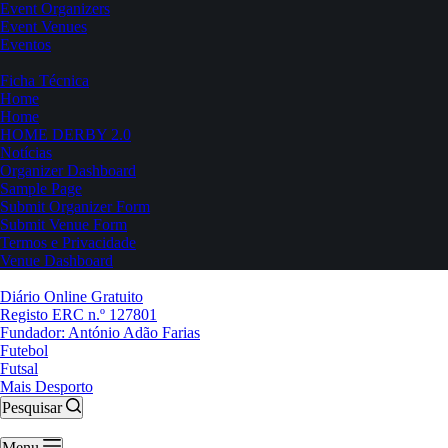
Event Organizers
Event Venues
Eventos
Ficha Técnica
Home
Home
HOME DERBY 2.0
Notícias
Organizer Dashboard
Sample Page
Submit Organizer Form
Submit Venue Form
Termos e Privacidade
Venue Dashboard
Diário Online Gratuito
Registo ERC n.º 127801
Fundador: António Adão Farias
Futebol
Futsal
Mais Desporto
Pesquisar
Menu