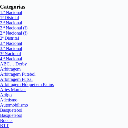
Categorias
1.ª Nacional
1ª Distrital
2.ª Nacional
2.ª Nacional (f)
2.ª Nacional (f)
2ª Distrital
3.ª Nacional
3.ª Nacional
3ª Nacional
4.ª Nacional
ABC… Derby
Arbitragem
Arbitragem Futebol
Arbitragem Futsal
Arbitragem Hóquei em Patins
Artes Marciais
Artigo
Atletismo
Automobilismo
Basquetebol
Basquetebol
Boccia
BTT