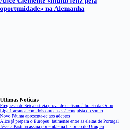
Alice Clemente «muito feliz pela
oportunidade» na Alemanha
Últimas Notícias
Freguesia de Seiça estreia prova de ciclismo à boleia da Orion
Liga 1 arranca com dois oureenses à conquista do sonho
Novo Fátima apresenta-se aos adeptos
Alice já prepara o Europeu: fatimense entre as eleitas de Portugal
Jéssica Pastilha assina por emblema histórico do Uruguai