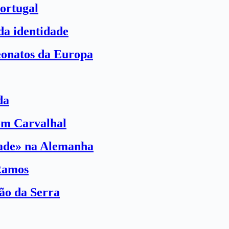
ortugal
a identidade
eonatos da Europa
da
com Carvalhal
dade» na Alemanha
Ramos
ão da Serra