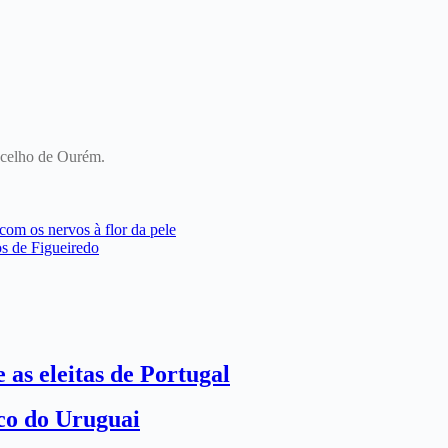
oncelho de Ourém.
m os nervos à flor da pele
os de Figueiredo
 as eleitas de Portugal
ico do Uruguai