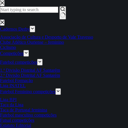
Pular
para
o
conteúdo
Sem
resultados
Cadernos Derby
Associação de Cultura e Desporto de Vale Travesso
Clube Atlético Ouriense – feminino
Ciclismo
Competições
Futebol competições
1.ª Divisão Distrital AF Santarém
2.ª Divisão Distrital AF Santarém
Futebol Formação
Liga INATEL
Futebol Feminino competições
Liga BPI
Taça da Liga
Taça de Portugal feminina
Futebol masculino competições
Futsal competições
Estatuto Editorial