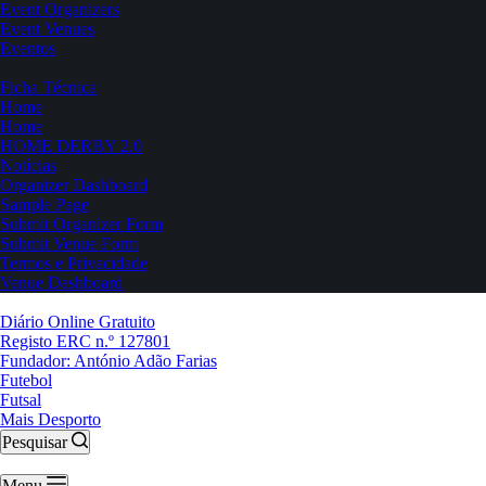
Event Organizers
Event Venues
Eventos
Ficha Técnica
Home
Home
HOME DERBY 2.0
Notícias
Organizer Dashboard
Sample Page
Submit Organizer Form
Submit Venue Form
Termos e Privacidade
Venue Dashboard
Diário Online Gratuito
Registo ERC n.º 127801
Fundador: António Adão Farias
Futebol
Futsal
Mais Desporto
Pesquisar
Menu