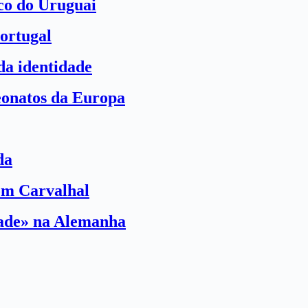
ico do Uruguai
ortugal
a identidade
eonatos da Europa
da
com Carvalhal
dade» na Alemanha