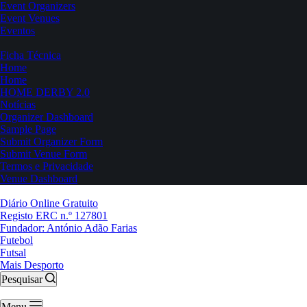
Event Organizers
Event Venues
Eventos
Ficha Técnica
Home
Home
HOME DERBY 2.0
Notícias
Organizer Dashboard
Sample Page
Submit Organizer Form
Submit Venue Form
Termos e Privacidade
Venue Dashboard
Diário Online Gratuito
Registo ERC n.º 127801
Fundador: António Adão Farias
Futebol
Futsal
Mais Desporto
Pesquisar
Menu