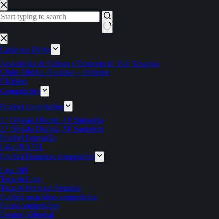
Pular
para
o
conteúdo
Sem
resultados
Cadernos Derby
Associação de Cultura e Desporto de Vale Travesso
Clube Atlético Ouriense – feminino
Ciclismo
Competições
Futebol competições
1.ª Divisão Distrital AF Santarém
2.ª Divisão Distrital AF Santarém
Futebol Formação
Liga INATEL
Futebol Feminino competições
Liga BPI
Taça da Liga
Taça de Portugal feminina
Futebol masculino competições
Futsal competições
Estatuto Editorial