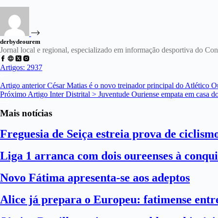
derbydeourem
Jornal local e regional, especializado em informação desportiva do C
Artigos: 2937
Artigo
anterior
César Matias é o novo treinador principal do Atlético O
Próximo
Artigo
Inter Distrital > Juventude Ouriense empata em casa d
Mais notícias
Freguesia de Seiça estreia prova de ciclism
Liga 1 arranca com dois oureenses à conqui
Novo Fátima apresenta-se aos adeptos
Alice já prepara o Europeu: fatimense entre