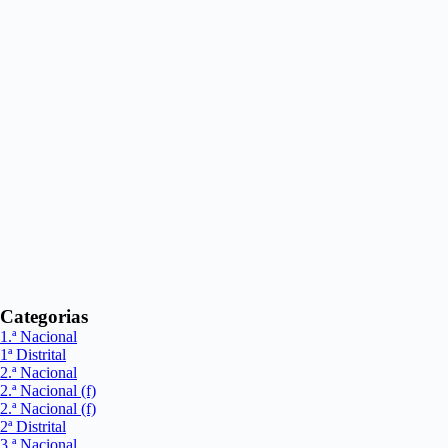
Categorias
1.ª Nacional
1ª Distrital
2.ª Nacional
2.ª Nacional (f)
2.ª Nacional (f)
2ª Distrital
3.ª Nacional