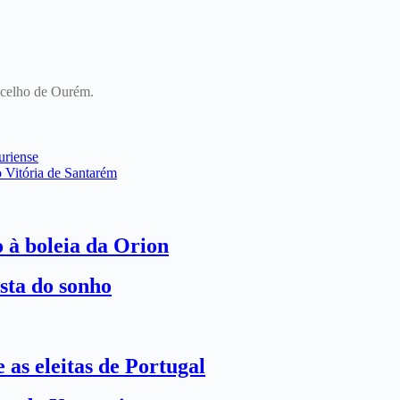
oncelho de Ourém.
uriense
o Vitória de Santarém
o à boleia da Orion
sta do sonho
 as eleitas de Portugal