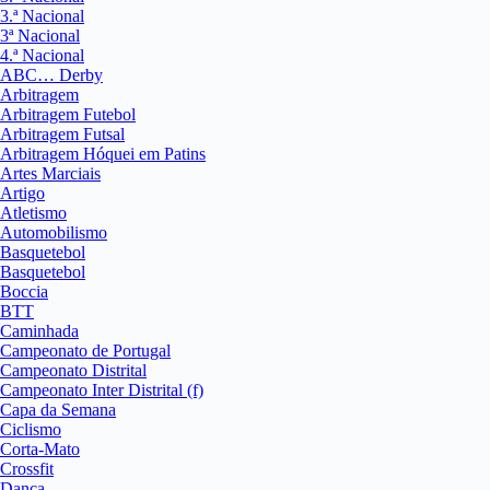
3.ª Nacional
3ª Nacional
4.ª Nacional
ABC… Derby
Arbitragem
Arbitragem Futebol
Arbitragem Futsal
Arbitragem Hóquei em Patins
Artes Marciais
Artigo
Atletismo
Automobilismo
Basquetebol
Basquetebol
Boccia
BTT
Caminhada
Campeonato de Portugal
Campeonato Distrital
Campeonato Inter Distrital (f)
Capa da Semana
Ciclismo
Corta-Mato
Crossfit
Dança