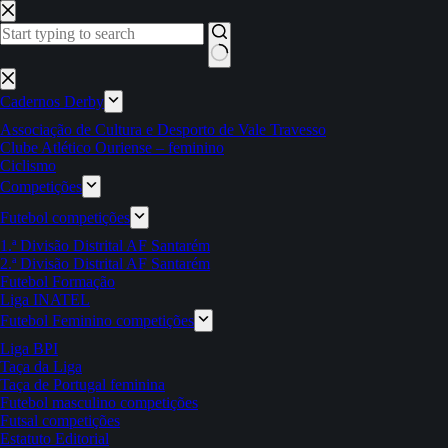
Pular
para
o
conteúdo
Sem
resultados
Cadernos Derby
Associação de Cultura e Desporto de Vale Travesso
Clube Atlético Ouriense – feminino
Ciclismo
Competições
Futebol competições
1.ª Divisão Distrital AF Santarém
2.ª Divisão Distrital AF Santarém
Futebol Formação
Liga INATEL
Futebol Feminino competições
Liga BPI
Taça da Liga
Taça de Portugal feminina
Futebol masculino competições
Futsal competições
Estatuto Editorial