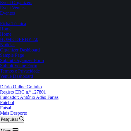
Event Organizers
Event Venues
Eventos
Ficha Técnica
Home
Home
HOME DERBY 2.0
Notícias
Organizer Dashboard
Sample Page
Submit Organizer Form
Submit Venue Form
Termos e Privacidade
Venue Dashboard
Diário Online Gratuito
Registo ERC n.º 127801
Fundador: António Adão Farias
Futebol
Futsal
Mais Desporto
Pesquisar
Menu