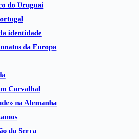
ico do Uruguai
ortugal
a identidade
eonatos da Europa
da
com Carvalhal
dade» na Alemanha
Ramos
ão da Serra