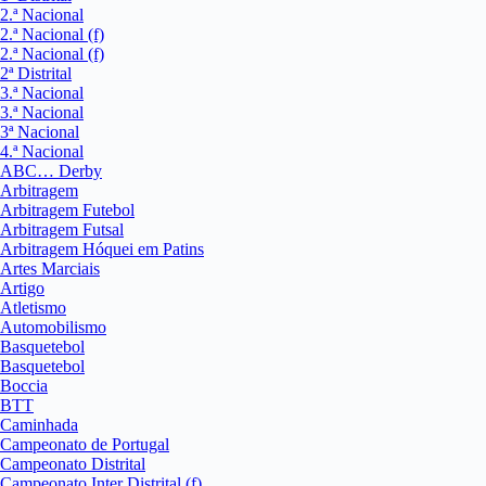
2.ª Nacional
2.ª Nacional (f)
2.ª Nacional (f)
2ª Distrital
3.ª Nacional
3.ª Nacional
3ª Nacional
4.ª Nacional
ABC… Derby
Arbitragem
Arbitragem Futebol
Arbitragem Futsal
Arbitragem Hóquei em Patins
Artes Marciais
Artigo
Atletismo
Automobilismo
Basquetebol
Basquetebol
Boccia
BTT
Caminhada
Campeonato de Portugal
Campeonato Distrital
Campeonato Inter Distrital (f)