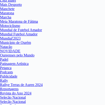
Liga Inatel
Mais Desporto
Manchete
Maratona
Marcha
Meia Maratona de Fátima
Motociclismo
Mundial de Futebol Amador
Mundial Futebol Amador
Mundial'2023
Município de Ourém
Natação
NOVIDADE
Oureenses pelo Mundo
Padel
Patinagem Artística
Petanca
Podcasts
Publicidade
Rally
Rallye Terras de Auren 2024
Reportagens
Revista do Ano 2024
Seleção Nacional
Seleção Nacional