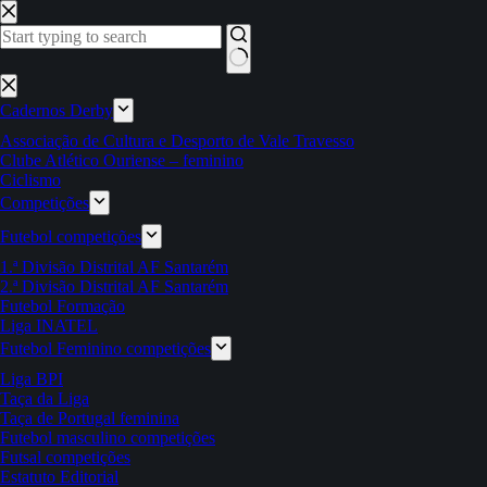
Pular
para
o
conteúdo
Sem
resultados
Cadernos Derby
Associação de Cultura e Desporto de Vale Travesso
Clube Atlético Ouriense – feminino
Ciclismo
Competições
Futebol competições
1.ª Divisão Distrital AF Santarém
2.ª Divisão Distrital AF Santarém
Futebol Formação
Liga INATEL
Futebol Feminino competições
Liga BPI
Taça da Liga
Taça de Portugal feminina
Futebol masculino competições
Futsal competições
Estatuto Editorial