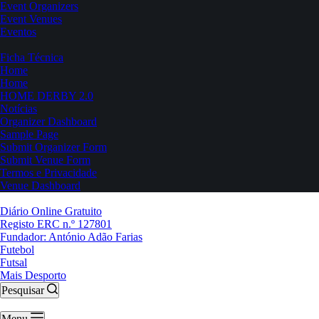
Event Organizers
Event Venues
Eventos
Ficha Técnica
Home
Home
HOME DERBY 2.0
Notícias
Organizer Dashboard
Sample Page
Submit Organizer Form
Submit Venue Form
Termos e Privacidade
Venue Dashboard
Diário Online Gratuito
Registo ERC n.º 127801
Fundador: António Adão Farias
Futebol
Futsal
Mais Desporto
Pesquisar
Menu