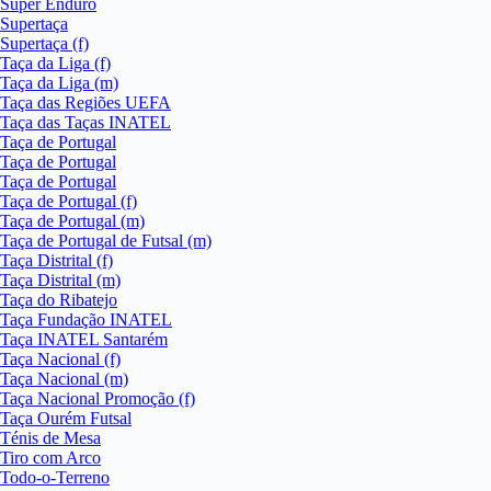
Super Enduro
Supertaça
Supertaça (f)
Taça da Liga (f)
Taça da Liga (m)
Taça das Regiões UEFA
Taça das Taças INATEL
Taça de Portugal
Taça de Portugal
Taça de Portugal
Taça de Portugal (f)
Taça de Portugal (m)
Taça de Portugal de Futsal (m)
Taça Distrital (f)
Taça Distrital (m)
Taça do Ribatejo
Taça Fundação INATEL
Taça INATEL Santarém
Taça Nacional (f)
Taça Nacional (m)
Taça Nacional Promoção (f)
Taça Ourém Futsal
Ténis de Mesa
Tiro com Arco
Todo-o-Terreno