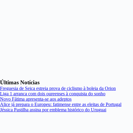
Últimas Notícias
Freguesia de Seiça estreia prova de ciclismo à boleia da Orion
Liga 1 arranca com dois oureenses à conquista do sonho
Novo Fátima apresenta-se aos adeptos
Alice já prepara o Europeu: fatimense entre as eleitas de Portugal
Jéssica Pastilha assina por emblema histórico do Uruguai