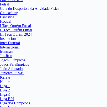
Futsal
Gala do Desporto e da Atividade Física
Geocaching
Ginástica
Hóquei
I Taça Ourém Futsal
II Taça Ourém Futsal
III Taça Ourém 2024
Institucional
Inter Distrital
Internacional
Ironman
Jiu-Jitsu
Jogos Olímpicos
Jogos Paralímpicos
Judo Adaptado
Juniores Sub-19
Karate
Karate
Liga 1
Liga 2
Liga 3
Liga BPI
Liga dos Campeões