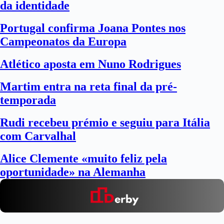
da identidade
Portugal confirma Joana Pontes nos
Campeonatos da Europa
Atlético aposta em Nuno Rodrigues
Martim entra na reta final da pré-
temporada
Rudi recebeu prémio e seguiu para Itália
com Carvalhal
Alice Clemente «muito feliz pela
oportunidade» na Alemanha