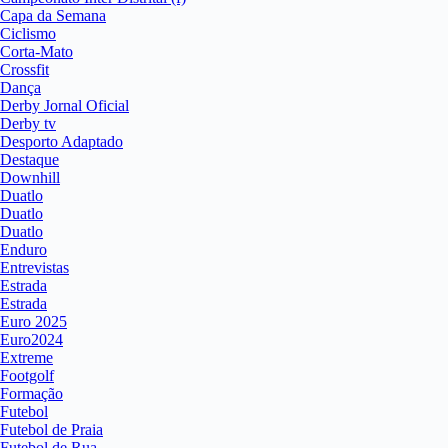
Capa da Semana
Ciclismo
Corta-Mato
Crossfit
Dança
Derby Jornal Oficial
Derby tv
Desporto Adaptado
Destaque
Downhill
Duatlo
Duatlo
Duatlo
Enduro
Entrevistas
Estrada
Estrada
Euro 2025
Euro2024
Extreme
Footgolf
Formação
Futebol
Futebol de Praia
Futebol de Rua