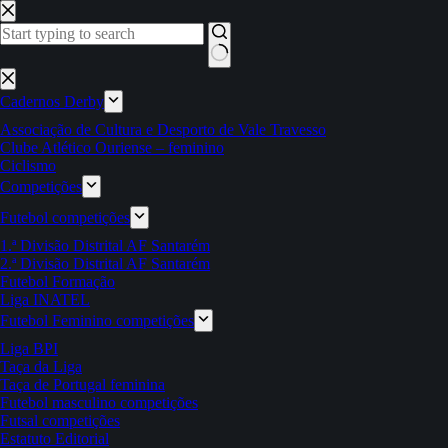
Pular
para
o
conteúdo
Sem
resultados
Cadernos Derby
Associação de Cultura e Desporto de Vale Travesso
Clube Atlético Ouriense – feminino
Ciclismo
Competições
Futebol competições
1.ª Divisão Distrital AF Santarém
2.ª Divisão Distrital AF Santarém
Futebol Formação
Liga INATEL
Futebol Feminino competições
Liga BPI
Taça da Liga
Taça de Portugal feminina
Futebol masculino competições
Futsal competições
Estatuto Editorial