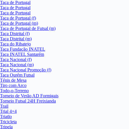
Taça de Portugal
Taça de Portugal
Taça de Portugal
Taça de Portugal (f)
Taça de Portugal (m)
Taça de Portugal de Futsal (m)
Taça Distrital (f)
Taça Distrital (m)
Taça do Ribatejo
Taça Fundação INATEL
Taça INATEL Santarém
Taça Nacional (f)
Taça Nacional (m)
Taça Nacional Promoção (f)
Taça Ourém Futsal
Ténis de Mesa
Tiro com Arco
Todo-o-Terreno
Torneio de Verão AD Formigais
Torneio Futsal 24H Freixianda
Trail
Trial 4×4
Triatlo
Tricicleta
Tripela