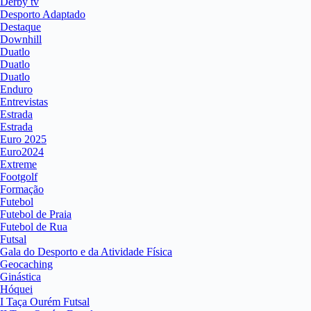
Derby tv
Desporto Adaptado
Destaque
Downhill
Duatlo
Duatlo
Duatlo
Enduro
Entrevistas
Estrada
Estrada
Euro 2025
Euro2024
Extreme
Footgolf
Formação
Futebol
Futebol de Praia
Futebol de Rua
Futsal
Gala do Desporto e da Atividade Física
Geocaching
Ginástica
Hóquei
I Taça Ourém Futsal