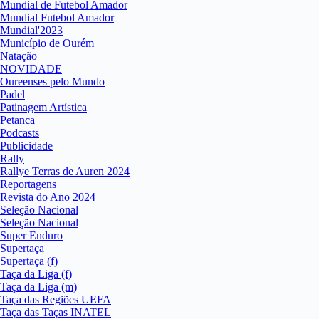
Mundial de Futebol Amador
Mundial Futebol Amador
Mundial'2023
Município de Ourém
Natação
NOVIDADE
Oureenses pelo Mundo
Padel
Patinagem Artística
Petanca
Podcasts
Publicidade
Rally
Rallye Terras de Auren 2024
Reportagens
Revista do Ano 2024
Seleção Nacional
Seleção Nacional
Super Enduro
Supertaça
Supertaça (f)
Taça da Liga (f)
Taça da Liga (m)
Taça das Regiões UEFA
Taça das Taças INATEL