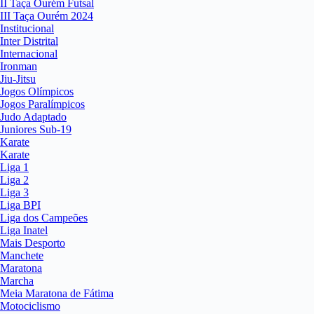
II Taça Ourém Futsal
III Taça Ourém 2024
Institucional
Inter Distrital
Internacional
Ironman
Jiu-Jitsu
Jogos Olímpicos
Jogos Paralímpicos
Judo Adaptado
Juniores Sub-19
Karate
Karate
Liga 1
Liga 2
Liga 3
Liga BPI
Liga dos Campeões
Liga Inatel
Mais Desporto
Manchete
Maratona
Marcha
Meia Maratona de Fátima
Motociclismo