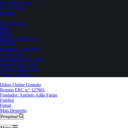
Event Organizers
Event Venues
Eventos
Ficha Técnica
Home
Home
HOME DERBY 2.0
Notícias
Organizer Dashboard
Sample Page
Submit Organizer Form
Submit Venue Form
Termos e Privacidade
Venue Dashboard
Diário Online Gratuito
Registo ERC n.º 127801
Fundador: António Adão Farias
Futebol
Futsal
Mais Desporto
Pesquisar
Menu