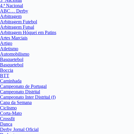
3ª Nacional
4.ª Nacional
ABC… Derby
Arbitragem
Arbitragem Futebol
Arbitragem Futsal
Arbitragem Hóquei em Patins
Artes Marciais
Artigo
Atletismo
Automobilismo
Basquetebol
Basquetebol
Boccia
BTT
Caminhada
Campeonato de Portugal
Campeonato Distrital
Campeonato Inter Distrital (f)
Capa da Semana
Ciclismo
Corta-Mato
Crossfit
Dança
Derby Jornal Oficial