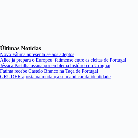
Últimas Notícias
Novo Fátima apresenta-se aos adeptos
Alice já prepara o Europeu: fatimense entre as eleitas de Portugal
Jéssica Pastilha assina por emblema histórico do Uruguai
Fátima recebe Castelo Branco na Taça de Portugal
GRUDER aposta na mudança sem abdicar da identidade