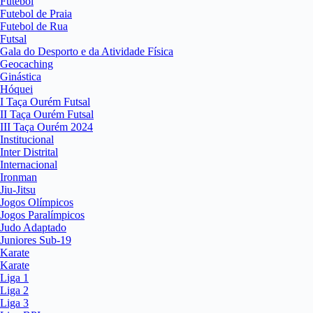
Futebol
Futebol de Praia
Futebol de Rua
Futsal
Gala do Desporto e da Atividade Física
Geocaching
Ginástica
Hóquei
I Taça Ourém Futsal
II Taça Ourém Futsal
III Taça Ourém 2024
Institucional
Inter Distrital
Internacional
Ironman
Jiu-Jitsu
Jogos Olímpicos
Jogos Paralímpicos
Judo Adaptado
Juniores Sub-19
Karate
Karate
Liga 1
Liga 2
Liga 3