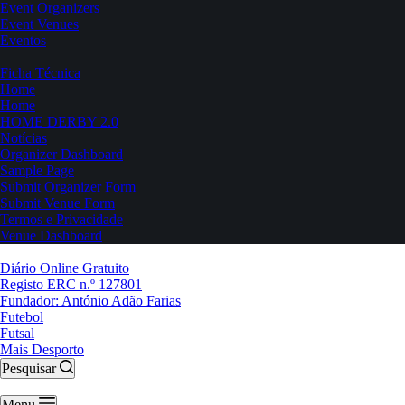
Event Organizers
Event Venues
Eventos
Ficha Técnica
Home
Home
HOME DERBY 2.0
Notícias
Organizer Dashboard
Sample Page
Submit Organizer Form
Submit Venue Form
Termos e Privacidade
Venue Dashboard
Diário Online Gratuito
Registo ERC n.º 127801
Fundador: António Adão Farias
Futebol
Futsal
Mais Desporto
Pesquisar
Menu