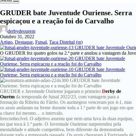
GRUDER bate Juventude Ouriense. Serra
espicaçou e a reação foi do Carvalho
derbydeourem
Outubro 31, 2022
Artigo
,
Destaque
,
Futsal
,
Taça Distrital (m)
O GRUDER fez quatro golos na 2.ª parte e anulou a vantagem da Juve
GRUDER e Juventude Ouriense jogaram o primeiro
D
erby de
Ourém
da temporada de futsal 2022/23, com vantagem para a
formação da Ribeira do Fárrio. Os aurinegros venceram por 4-1, mas
os azuis andaram na frente durante toda a 1.ª parte de um jogo em que
a chave foi mesmo… o intervalo.
Irreconhecível. O adjetivo assenta que nem uma luva às duas equipas,
no que toca à 1.ª parte. O Juventude Ouriense surpreendeu pela
mentalidade e atitude competitiva, bem diferente da demonstrada
durante toda a temporada passada. Os azuis chegaram à Freixianda de