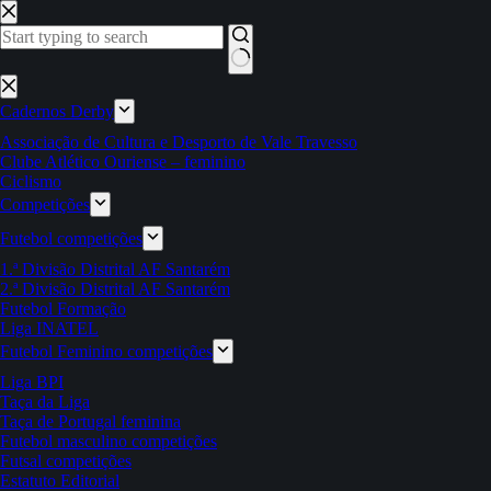
Pular
para
o
conteúdo
Sem
resultados
Cadernos Derby
Associação de Cultura e Desporto de Vale Travesso
Clube Atlético Ouriense – feminino
Ciclismo
Competições
Futebol competições
1.ª Divisão Distrital AF Santarém
2.ª Divisão Distrital AF Santarém
Futebol Formação
Liga INATEL
Futebol Feminino competições
Liga BPI
Taça da Liga
Taça de Portugal feminina
Futebol masculino competições
Futsal competições
Estatuto Editorial