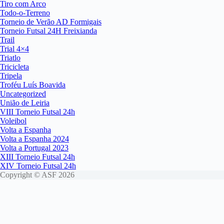
Tiro com Arco
Todo-o-Terreno
Torneio de Verão AD Formigais
Torneio Futsal 24H Freixianda
Trail
Trial 4×4
Triatlo
Tricicleta
Tripela
Troféu Luís Boavida
Uncategorized
União de Leiria
VIII Torneio Futsal 24h
Voleibol
Volta a Espanha
Volta a Espanha 2024
Volta a Portugal 2023
XIII Torneio Futsal 24h
XIV Torneio Futsal 24h
Copyright © ASF 2026