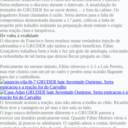
Serra endureceu o discurso durante o intervalo. A insatisfação do
treinador do GRUDER fez-se ouvir dentro… e fora da cabine. Os
jogadores foram chamados à razão. Serra alertou para a falta de
compromisso demonstrada durante a 1.ª parte, criticou a falta de
respeito pelo trabalho realizado na preparação deste embate e exigiu
uma reação clara e inequívoca.
De volta à realidade
O discurso de Francisco Serra resultou numa verdadeira injeção de
adrenalina e o GRUDER não tardou a colher benefícios. Fábio
Gonçalves trabalhou bem a bola e fez um golo de antologia, colocando
a redondinha de tal forma que deixou Becas pregado ao chão.
Praticamente no mesmo minuto, Fábio ofereceu o 2-1 a Luís Pereira,
mas este chutou com um pé no outro e perdeu uma ocasião flagrante
para dar a cambalhota.
O Juventude acusou a reação, mas não atirou a toalha ao chão. Ricardo
Reis teve a vantagem no pé mas o tiro saiu ao lado.
O jogo estava definitivamente diferente e o GRUDER passou a
exercer um domínio praticamente total. Quando Fábio Moleiro virou o
resultado, já poucos se admiraram. O capitão atirou a contar, deixando