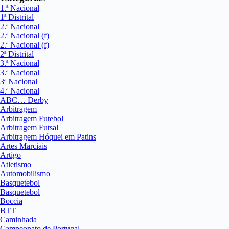
1.ª Nacional
1ª Distrital
2.ª Nacional
2.ª Nacional (f)
2.ª Nacional (f)
2ª Distrital
3.ª Nacional
3.ª Nacional
3ª Nacional
4.ª Nacional
ABC… Derby
Arbitragem
Arbitragem Futebol
Arbitragem Futsal
Arbitragem Hóquei em Patins
Artes Marciais
Artigo
Atletismo
Automobilismo
Basquetebol
Basquetebol
Boccia
BTT
Caminhada
Campeonato de Portugal