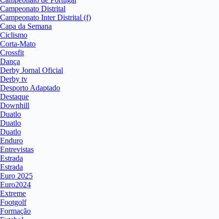
Campeonato Distrital
Campeonato Inter Distrital (f)
Capa da Semana
Ciclismo
Corta-Mato
Crossfit
Dança
Derby Jornal Oficial
Derby tv
Desporto Adaptado
Destaque
Downhill
Duatlo
Duatlo
Duatlo
Enduro
Entrevistas
Estrada
Estrada
Euro 2025
Euro2024
Extreme
Footgolf
Formação