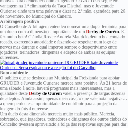
motivos para o entender como exagerado. O GRUDER segue em
vantagem na 1.ª eliminatória da Taça Distrital, mas o Juventude
Ouriense ainda tem uma palavra a dizer na 2.ª mão, agendada para 26
de novembro, no Municipal do Caneiro.
Arbitragem positiva
O Conselho de Arbitragem entendeu nomear uma dupla feminina para
um duelo com a dimensão e importância de um
D
erby de Ourém
. E
fez muito bem! Cláudia Rosa e Andreia Maurício deram boa conta do
recado, exercendo autoridade e fazendo-se respeitar num jogo de
nervos mas durante o qual imperou sempre o desportivismo entre
jogadores, treinadores, dirigentes e adeptos de ambas as equipas
oureenses.
Bom ambiente
O público que se deslocou ao Municipal da Freixianda para apoiar
GRUDER e Juventude Ouriense merece nota positiva. Às 21 horas de
uma sábado à noite, haverá programas mais interessantes, mas a
qualidade deste
D
erby de Ourém
valeu a presença de largas dezenas
de adeptos. Ainda assim, apenas meia casa, o que vale nota negativa…
a quem perdeu esta oportunidade de contribuir para a projeção da
imagem do futsal oureense.
Um duelo desta dimensão merecia muito mais público. Merecia,
sobretudo, que jogadores, treinadores e dirigentes dos outros clubes do
Concelho tivessem aproveitado a folga das respetivas equipas para dar