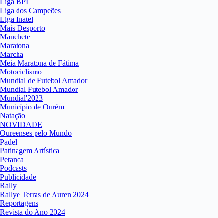
Liga BPI
Liga dos Campeões
Liga Inatel
Mais Desporto
Manchete
Maratona
Marcha
Meia Maratona de Fátima
Motociclismo
Mundial de Futebol Amador
Mundial Futebol Amador
Mundial'2023
Município de Ourém
Natação
NOVIDADE
Oureenses pelo Mundo
Padel
Patinagem Artística
Petanca
Podcasts
Publicidade
Rally
Rallye Terras de Auren 2024
Reportagens
Revista do Ano 2024