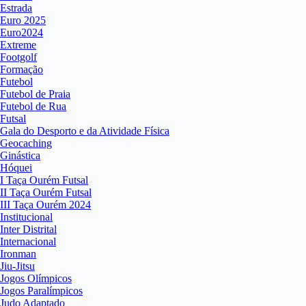
Estrada
Euro 2025
Euro2024
Extreme
Footgolf
Formação
Futebol
Futebol de Praia
Futebol de Rua
Futsal
Gala do Desporto e da Atividade Física
Geocaching
Ginástica
Hóquei
I Taça Ourém Futsal
II Taça Ourém Futsal
III Taça Ourém 2024
Institucional
Inter Distrital
Internacional
Ironman
Jiu-Jitsu
Jogos Olímpicos
Jogos Paralímpicos
Judo Adaptado