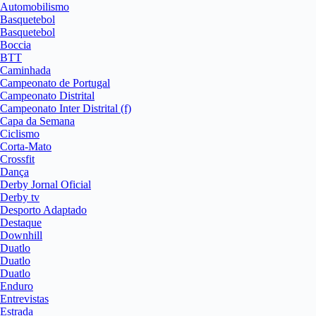
Automobilismo
Basquetebol
Basquetebol
Boccia
BTT
Caminhada
Campeonato de Portugal
Campeonato Distrital
Campeonato Inter Distrital (f)
Capa da Semana
Ciclismo
Corta-Mato
Crossfit
Dança
Derby Jornal Oficial
Derby tv
Desporto Adaptado
Destaque
Downhill
Duatlo
Duatlo
Duatlo
Enduro
Entrevistas
Estrada