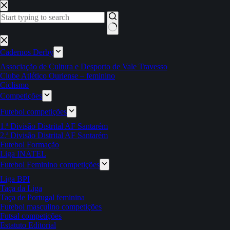
Pular
para
o
conteúdo
Sem
resultados
Cadernos Derby
Associação de Cultura e Desporto de Vale Travesso
Clube Atlético Ouriense – feminino
Ciclismo
Competições
Futebol competições
1.ª Divisão Distrital AF Santarém
2.ª Divisão Distrital AF Santarém
Futebol Formação
Liga INATEL
Futebol Feminino competições
Liga BPI
Taça da Liga
Taça de Portugal feminina
Futebol masculino competições
Futsal competições
Estatuto Editorial