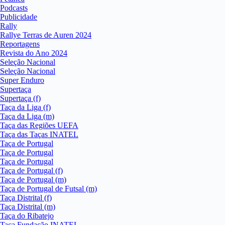
Podcasts
Publicidade
Rally
Rallye Terras de Auren 2024
Reportagens
Revista do Ano 2024
Seleção Nacional
Seleção Nacional
Super Enduro
Supertaça
Supertaça (f)
Taça da Liga (f)
Taça da Liga (m)
Taça das Regiões UEFA
Taça das Taças INATEL
Taça de Portugal
Taça de Portugal
Taça de Portugal
Taça de Portugal (f)
Taça de Portugal (m)
Taça de Portugal de Futsal (m)
Taça Distrital (f)
Taça Distrital (m)
Taça do Ribatejo
Taça Fundação INATEL