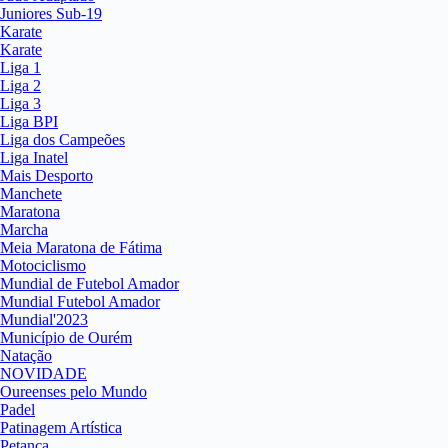
Juniores Sub-19
Karate
Karate
Liga 1
Liga 2
Liga 3
Liga BPI
Liga dos Campeões
Liga Inatel
Mais Desporto
Manchete
Maratona
Marcha
Meia Maratona de Fátima
Motociclismo
Mundial de Futebol Amador
Mundial Futebol Amador
Mundial'2023
Município de Ourém
Natação
NOVIDADE
Oureenses pelo Mundo
Padel
Patinagem Artística
Petanca