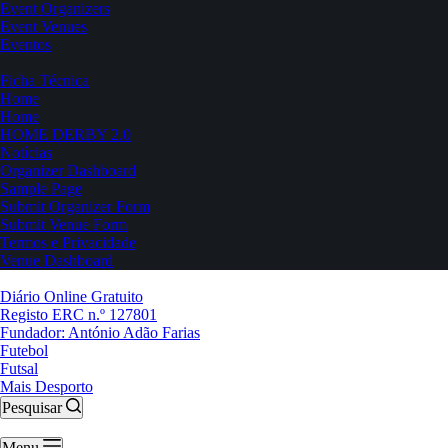
Event Organizers
Event Venues
Eventos
Ficha Técnica
Home
Home
HOME DERBY 2.0
Notícias
Organizer Dashboard
Sample Page
Submit Organizer Form
Submit Venue Form
Termos e Privacidade
Venue Dashboard
Diário Online Gratuito
Registo ERC n.º 127801
Fundador: António Adão Farias
Futebol
Futsal
Mais Desporto
Pesquisar
Menu