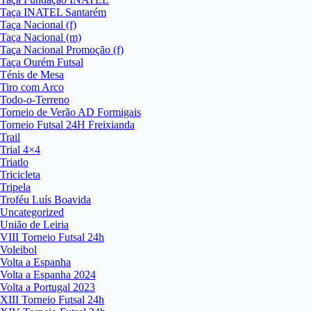
Taça INATEL Santarém
Taça Nacional (f)
Taça Nacional (m)
Taça Nacional Promoção (f)
Taça Ourém Futsal
Ténis de Mesa
Tiro com Arco
Todo-o-Terreno
Torneio de Verão AD Formigais
Torneio Futsal 24H Freixianda
Trail
Trial 4×4
Triatlo
Tricicleta
Tripela
Troféu Luís Boavida
Uncategorized
União de Leiria
VIII Torneio Futsal 24h
Voleibol
Volta a Espanha
Volta a Espanha 2024
Volta a Portugal 2023
XIII Torneio Futsal 24h