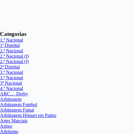
Categorias
1.ª Nacional
1ª Distrital
2.ª Nacional
2.ª Nacional (f)
2.ª Nacional (f)
2ª Distrital
3.ª Nacional
3.ª Nacional
3ª Nacional
4.ª Nacional
ABC… Derby
Arbitragem
Arbitragem Futebol
Arbitragem Futsal
Arbitragem Hóquei em Patins
Artes Marciais
Artigo
Atletismo