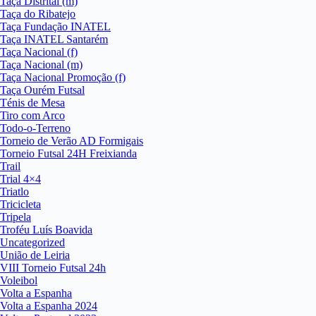
Taça Distrital (m)
Taça do Ribatejo
Taça Fundação INATEL
Taça INATEL Santarém
Taça Nacional (f)
Taça Nacional (m)
Taça Nacional Promoção (f)
Taça Ourém Futsal
Ténis de Mesa
Tiro com Arco
Todo-o-Terreno
Torneio de Verão AD Formigais
Torneio Futsal 24H Freixianda
Trail
Trial 4×4
Triatlo
Tricicleta
Tripela
Troféu Luís Boavida
Uncategorized
União de Leiria
VIII Torneio Futsal 24h
Voleibol
Volta a Espanha
Volta a Espanha 2024