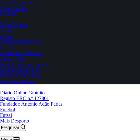
Event Organizers
Event Venues
Eventos
Ficha Técnica
Home
Home
HOME DERBY 2.0
Notícias
Organizer Dashboard
Sample Page
Submit Organizer Form
Submit Venue Form
Termos e Privacidade
Venue Dashboard
Diário Online Gratuito
Registo ERC n.º 127801
Fundador: António Adão Farias
Futebol
Futsal
Mais Desporto
Pesquisar
Menu