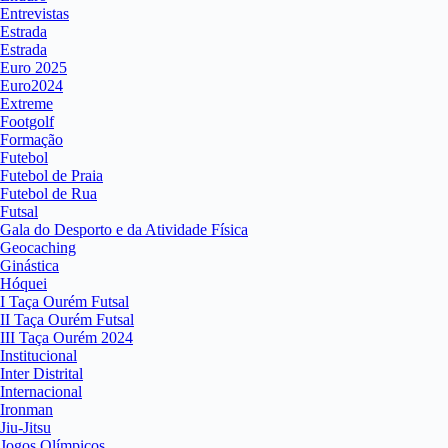
Entrevistas
Estrada
Estrada
Euro 2025
Euro2024
Extreme
Footgolf
Formação
Futebol
Futebol de Praia
Futebol de Rua
Futsal
Gala do Desporto e da Atividade Física
Geocaching
Ginástica
Hóquei
I Taça Ourém Futsal
II Taça Ourém Futsal
III Taça Ourém 2024
Institucional
Inter Distrital
Internacional
Ironman
Jiu-Jitsu
Jogos Olímpicos