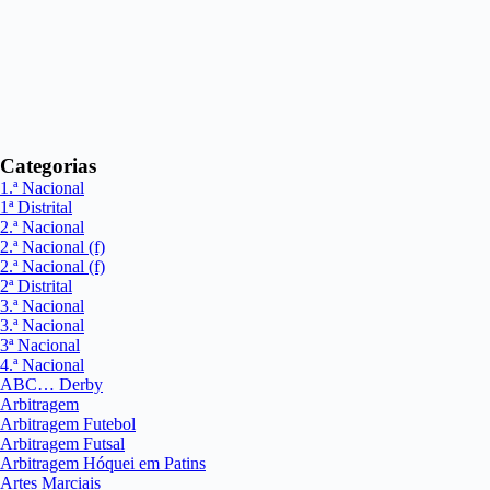
Categorias
1.ª Nacional
1ª Distrital
2.ª Nacional
2.ª Nacional (f)
2.ª Nacional (f)
2ª Distrital
3.ª Nacional
3.ª Nacional
3ª Nacional
4.ª Nacional
ABC… Derby
Arbitragem
Arbitragem Futebol
Arbitragem Futsal
Arbitragem Hóquei em Patins
Artes Marciais