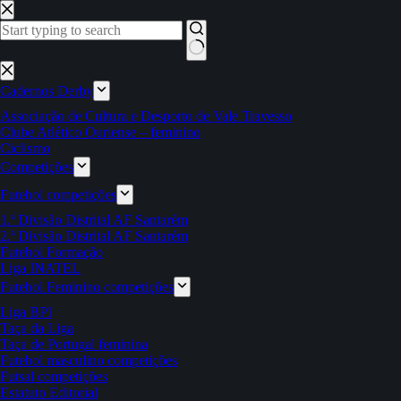
Pular
para
o
conteúdo
Sem
resultados
Cadernos Derby
Associação de Cultura e Desporto de Vale Travesso
Clube Atlético Ouriense – feminino
Ciclismo
Competições
Futebol competições
1.ª Divisão Distrital AF Santarém
2.ª Divisão Distrital AF Santarém
Futebol Formação
Liga INATEL
Futebol Feminino competições
Liga BPI
Taça da Liga
Taça de Portugal feminina
Futebol masculino competições
Futsal competições
Estatuto Editorial