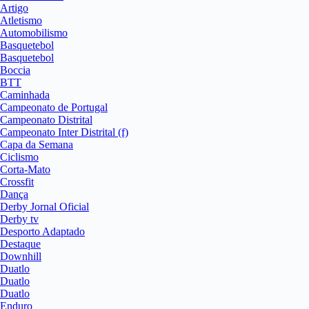
Artigo
Atletismo
Automobilismo
Basquetebol
Basquetebol
Boccia
BTT
Caminhada
Campeonato de Portugal
Campeonato Distrital
Campeonato Inter Distrital (f)
Capa da Semana
Ciclismo
Corta-Mato
Crossfit
Dança
Derby Jornal Oficial
Derby tv
Desporto Adaptado
Destaque
Downhill
Duatlo
Duatlo
Duatlo
Enduro