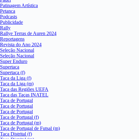
Patinagem Artística
Petanca
Podcasts
Publicidade
Rally
Rallye Terras de Auren 2024
Reportagens
Revista do Ano 2024
Seleção Nacional
Seleção Nacional
Super Enduro
Supertaça
Supertaça (f)
Taça da Liga (f)
Taça da Liga (m)
Taça das Regiões UEFA
Taça das Taças INATEL
Taça de Portugal
Taça de Portugal
Taça de Portugal
Taça de Portugal (f)
Taça de Portugal (m)
Taça de Portugal de Futsal (m)
Taça Distrital (f)