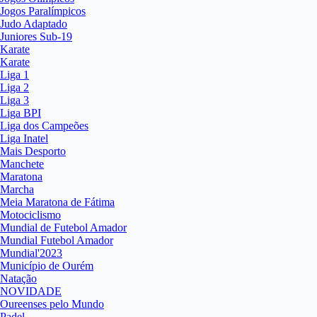
Jogos Paralímpicos
Judo Adaptado
Juniores Sub-19
Karate
Karate
Liga 1
Liga 2
Liga 3
Liga BPI
Liga dos Campeões
Liga Inatel
Mais Desporto
Manchete
Maratona
Marcha
Meia Maratona de Fátima
Motociclismo
Mundial de Futebol Amador
Mundial Futebol Amador
Mundial'2023
Município de Ourém
Natação
NOVIDADE
Oureenses pelo Mundo
Padel