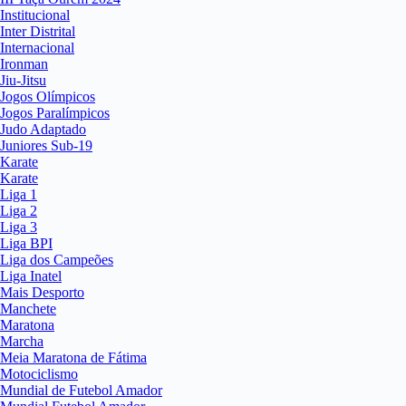
Institucional
Inter Distrital
Internacional
Ironman
Jiu-Jitsu
Jogos Olímpicos
Jogos Paralímpicos
Judo Adaptado
Juniores Sub-19
Karate
Karate
Liga 1
Liga 2
Liga 3
Liga BPI
Liga dos Campeões
Liga Inatel
Mais Desporto
Manchete
Maratona
Marcha
Meia Maratona de Fátima
Motociclismo
Mundial de Futebol Amador