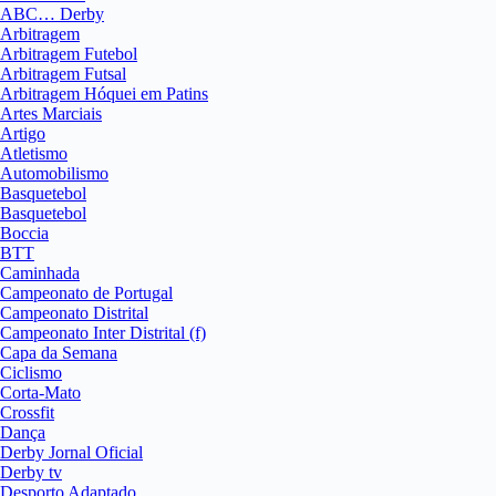
ABC… Derby
Arbitragem
Arbitragem Futebol
Arbitragem Futsal
Arbitragem Hóquei em Patins
Artes Marciais
Artigo
Atletismo
Automobilismo
Basquetebol
Basquetebol
Boccia
BTT
Caminhada
Campeonato de Portugal
Campeonato Distrital
Campeonato Inter Distrital (f)
Capa da Semana
Ciclismo
Corta-Mato
Crossfit
Dança
Derby Jornal Oficial
Derby tv
Desporto Adaptado