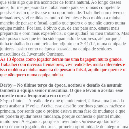
que seria algo que iria acontecer de forma natural. Ao longo desses
anos, fui-me preparando e trabalhando para ser o mais competente
possível assim que tivesse uma oportunidade. Trabalhei com diversos
treinadores, vivi realidades muito diferentes e isso moldou a minha
maneira de pensar o futsal, aquilo que quero e o que não quero numa
equipa minha. Por isso, é óbvio que, de ano para ano, estarei mais
preparado e com mais experiência, o que ajudará no meu trabalho. Mas
não posso dizer que tenha sido apanhado de surpresa, até porque já
tinha trabalhado como treinador adjunto em 2011/12, numa equipa de
juniores, assim como na época passada, na equipa de seniores
masculinos da Juventude Ouriense.
As 13 épocas como jogador deram-me uma bagagem muito grande.
Trabalhei com diversos treinadores, vivi realidades muito diferentes e
isso moldou a minha maneira de pensar o futsal, aquilo que quero e o
que não quero numa equipa minha
Derby – No último terço da época, aceitou o desafio de assumir
também a equipa sénior masculina. O que o levou a aceitar esse
convite com a temporada em curso?
Sérgio Pinto – A realidade é que quando entrei, faltava uma jornada
para acabar a 1ª volta. Aceitei esse desafio por duas grandes razões: a
primeira, por sentir que o projeto estava numa fase de mudança e que
eu poderia ajudar nessa mudança, porque conhecia o plantel muito,
muito bem. A segunda, porque a Juventude Ouriense ajudou-me a
crescer como jogador, deu-me a primeira oportunidade de integrar uma