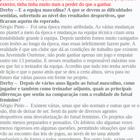
exterior, tinha tinha muito mais a perder do que a ganhar.
Derby – E a equipa masculina? A que se devem as dificuldades
sentidas, sobretudo ao nível dos resultados desportivos, que
ficaram aquém do esperado.
Sérgio Pinto – Foi uma época muito atribulada. As várias mudanças
no plantel a meio da época e mudanças na equipa técnica criam uma
instabilidade grande à equipa. Depois também fomos muito castigados
com lesões ao longo da época, mas essas infelizmente fazem parte. A
realidade é que um clube que dá as condições de trabalho que existem
na Juventude Ouriense, não pode ganhar apenas um jogo e empatar
outro em 13 jornadas. E nesses resultados o responsável máximo sou
eu que fui o treinador da equipa. Acredito que tudo isto tenha servido
de lição e que o passo atrás que se deu a certa altura, sirva para no
futuro dar várias passos em frente no projeto.
Derby – Depois de vários anos ligado ao futsal masculino, como
jogador e também como treinador adjunto, quais as principais
diferenças que sentiu na comparação com a realidade do futsal
feminino?
Sérgio Pinto – Existem várias, umas que são normais e outras que se o
são, têm de deixar de ser. Senti da parte de diversos agentes
desportivos uma desvalorização do futsal feminino. Os projetos são
muito menos preparados e pensados. Os árbitros são algumas vezes
menos rigorosos em algumas questões, permitindo situações que não
vão ao encontro das leis de jogos, ao invés de ter uma atitude
pedagógica de forma a todos aprenderem. Por outro lado, existe um