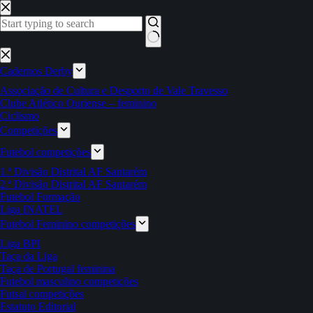
Pular
para
o
conteúdo
Sem
resultados
Cadernos Derby
Associação de Cultura e Desporto de Vale Travesso
Clube Atlético Ouriense – feminino
Ciclismo
Competições
Futebol competições
1.ª Divisão Distrital AF Santarém
2.ª Divisão Distrital AF Santarém
Futebol Formação
Liga INATEL
Futebol Feminino competições
Liga BPI
Taça da Liga
Taça de Portugal feminina
Futebol masculino competições
Futsal competições
Estatuto Editorial