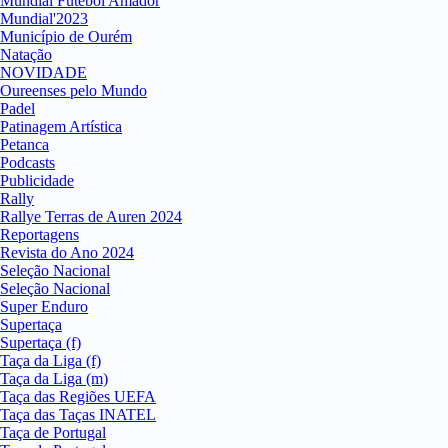
Mundial Futebol Amador
Mundial'2023
Município de Ourém
Natação
NOVIDADE
Oureenses pelo Mundo
Padel
Patinagem Artística
Petanca
Podcasts
Publicidade
Rally
Rallye Terras de Auren 2024
Reportagens
Revista do Ano 2024
Seleção Nacional
Seleção Nacional
Super Enduro
Supertaça
Supertaça (f)
Taça da Liga (f)
Taça da Liga (m)
Taça das Regiões UEFA
Taça das Taças INATEL
Taça de Portugal