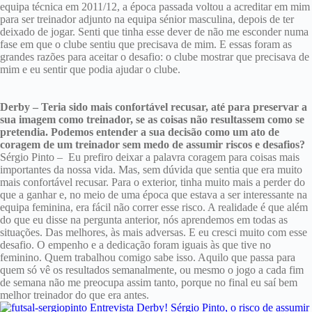
equipa técnica em 2011/12, a época passada voltou a acreditar em mim
para ser treinador adjunto na equipa sénior masculina, depois de ter
deixado de jogar. Senti que tinha esse dever de não me esconder numa
fase em que o clube sentiu que precisava de mim. E essas foram as
grandes razões para aceitar o desafio: o clube mostrar que precisava de
mim e eu sentir que podia ajudar o clube.
Derby – Teria sido mais confortável recusar, até para preservar a
sua imagem como treinador, se as coisas não resultassem como se
pretendia. Podemos entender a sua decisão como um ato de
coragem de um treinador sem medo de assumir riscos e desafios?
Sérgio Pinto – Eu prefiro deixar a palavra coragem para coisas mais
importantes da nossa vida. Mas, sem dúvida que sentia que era muito
mais confortável recusar. Para o exterior, tinha muito mais a perder do
que a ganhar e, no meio de uma época que estava a ser interessante na
equipa feminina, era fácil não correr esse risco. A realidade é que além
do que eu disse na pergunta anterior, nós aprendemos em todas as
situações. Das melhores, às mais adversas. E eu cresci muito com esse
desafio. O empenho e a dedicação foram iguais às que tive no
feminino. Quem trabalhou comigo sabe isso. Aquilo que passa para
quem só vê os resultados semanalmente, ou mesmo o jogo a cada fim
de semana não me preocupa assim tanto, porque no final eu saí bem
melhor treinador do que era antes.