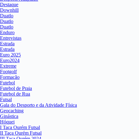
Destaque
Downhill
Duatlo
Duatlo
Duatlo
Enduro
Entrevistas
Estrada
Estrada
Euro 2025
Euro2024
Extreme
Footgolf
Formação
Futebol
Futebol de Praia
Futebol de Rua
Futsal
Gala do Desporto e da Atividade Física
Geocaching
Ginástica
Hóquei
I Taça Ourém Futsal
II Taça Ourém Futsal
III Taça Ourém 2024