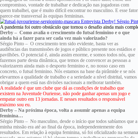
compromisso, vontade de trabalhar e dedicação nas jogadoras com
quem trabalhei, que é muito difícil encontrar no masculino. E esse fator
parece-me transversal às equipas femininas.
A pandemia foi outro obstáculo que tornou o desafio ainda mais compl
Derby – Como avalia o crescimento do futsal feminino e o que
ainda há a fazer para ser cada vez mais valorizado?
Sérgio Pinto – O crescimento tem sido evidente, basta ver as
audiências das transmissões de jogos e público presente nos estádios e
pavilhões. O potencial é, ainda assim enorme, e somos todos nós, que
fazemos parte desta dinâmica, que temos de convencer as pessoas a
valorizarem ainda mais o desporto feminino e, no nosso caso em
concreto, o futsal feminino. Nós estamos na base da pirâmide e se nós
elevarmos a qualidade de trabalho e a seriedade a nível distrital, vamos
obrigar a quem está nas divisões nacionais a melhorar também.
A realidade é que um clube que dá as condições de trabalho que
existem na Juventude Ouriense, não pode ganhar apenas um jogo e
empatar outro em 13 jornadas. E nesses resultados o responsável
máximo sou eu.
Derby – Na próxima época, volta a assumir apenas a equipa
feminina…
Sérgio Pinto – No masculino, desde o início que todos sabíamos que a
minha missão era até ao final da época, independentemente dos
resultados. Em relação à equipa feminina, só foi oficializado na semana
passada, mas estamos já há algum tempo a trabalhar na preparação da