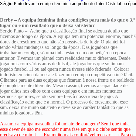
Sérgio Pinto levou a equipa feminina ao pódio do Inter Distrital na époc
Derby – A equipa feminina tinha condições para mais do que o 3.º
lugar ou é um resultado que o deixa satisfeito?
Sérgio Pinto – Acho que a classificação final se adequa àquilo que
fizemos ao longo da época. A equipa tem um potencial enorme, mas há
dores de crescimento que não são possíveis de fugir. O plantel foi
tendo várias mudanças ao longo da época. Das jogadoras que
trabalharam comigo, só uma tinha estado em competição na época
anterior. Tivemos um plantel com realidades muito diferentes. Desde
jogadoras com vários anos de futsal, até jogadoras que só tinham
jogado futebol 11 ou até quem nunca tivesse sido federada. Colocar
tudo isto em cima da mesa e fazer uma equipa competitiva não é fácil.
Olhamos para as duas equipas que ficaram à nossa frente e a realidade
é completamente diferente. Mesmo assim, tivemos a capacidade de
jogar olhos nos olhos com essas equipas e em muitos momentos
sermos superiores, sendo sempre fiéis à nossa ideia de jogo. A
classificação acho que é a normal. O processo de crescimento, esse
sim, deixa-me muito satisfeito e deve-se ao caráter fantástico que as
minhas jogadoras têm.
Assumir a equipa masculina foi um ato de coragem? Senti que tinha
esse dever de não me esconder numa fase em que o clube sentiu que
precisava de mim […] Era muito mais confortável recusar […] Para o