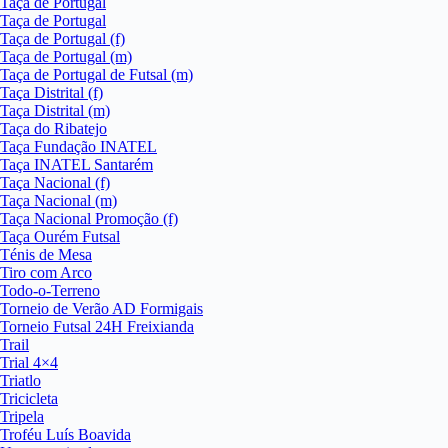
Taça de Portugal
Taça de Portugal
Taça de Portugal (f)
Taça de Portugal (m)
Taça de Portugal de Futsal (m)
Taça Distrital (f)
Taça Distrital (m)
Taça do Ribatejo
Taça Fundação INATEL
Taça INATEL Santarém
Taça Nacional (f)
Taça Nacional (m)
Taça Nacional Promoção (f)
Taça Ourém Futsal
Ténis de Mesa
Tiro com Arco
Todo-o-Terreno
Torneio de Verão AD Formigais
Torneio Futsal 24H Freixianda
Trail
Trial 4×4
Triatlo
Tricicleta
Tripela
Troféu Luís Boavida