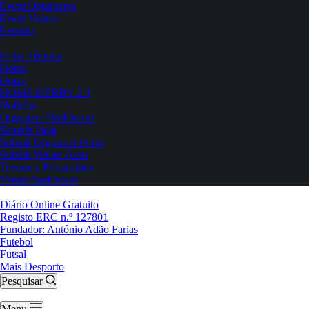
Event Organizers
Event Venues
Eventos
Ficha Técnica
Home
Home
HOME DERBY 2.0
Notícias
Organizer Dashboard
Sample Page
Submit Organizer Form
Submit Venue Form
Termos e Privacidade
Venue Dashboard
Diário Online Gratuito
Registo ERC n.º 127801
Fundador: António Adão Farias
Futebol
Futsal
Mais Desporto
Pesquisar
Menu