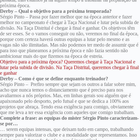
próxima época.
Derby – Qual o objetivo para a próxima temporada?
Sérgio Pinto – Passa por fazer melhor que na época anterior e fazer
melhor no campeonato é chegar à Taça Nacional e lutar pela subida de
divisão. Na Taça Distrital é chegar à final e ganhar. Os objetivos têm
de ser esses. Se o vamos conseguir ou não, veremos no final da época,
porque com certeza haverá outras equipas a lutar pelo mesmo e as
vagas não são ilimitadas. Mas não podemos ter medo de assumir que é
para isso que planeamos a próxima época e não fazia sentido não
ambicionar mais do que fizemos na época de estreia.
Objetivo para a próxima época? Queremos chegar à Taça Nacional e
lutar pela subida de divisão. Na Taça Distrital, queremos chegar à final
e ganhar
Derby – Como é que se define enquanto treinador?
Sérgio Pinto – Prefiro sempre que sejam os outros a falar sobre mim,
acho que nunca temos o distanciamento que é preciso para nos
avaliarmos a nós próprios. Mas, em linhas gerais sou alguém que é
apaixonado pelo desporto, pelo futsal e que se dedica a 100% aos
projetos que abraça. Tendo essa exigência para comigo, obviamente
que me leva a ter essa exigência com aqueles que comigo trabalham.
Complete a frase: as equipas do mister Sérgio Pinto caracterizam-
se por…
… serem equipas intensas, que deixam tudo em campo, trabalhando
sempre para valorizar o clube e a modalidade que representamos. Isso