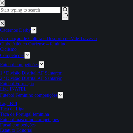
Pular
para
o
conteúdo
Sem
resultados
Cadernos Derby
Associação de Cultura e Desporto de Vale Travesso
Clube Atlético Ouriense – feminino
Ciclismo
Competições
Futebol competições
1.ª Divisão Distrital AF Santarém
2.ª Divisão Distrital AF Santarém
Futebol Formação
Liga INATEL
Futebol Feminino competições
Liga BPI
Taça da Liga
Taça de Portugal feminina
Futebol masculino competições
Futsal competições
Estatuto Editorial