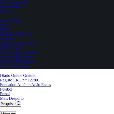
Event Organizers
Event Venues
Eventos
Ficha Técnica
Home
Home
HOME DERBY 2.0
Notícias
Organizer Dashboard
Sample Page
Submit Organizer Form
Submit Venue Form
Termos e Privacidade
Venue Dashboard
Diário Online Gratuito
Registo ERC n.º 127801
Fundador: António Adão Farias
Futebol
Futsal
Mais Desporto
Pesquisar
Menu