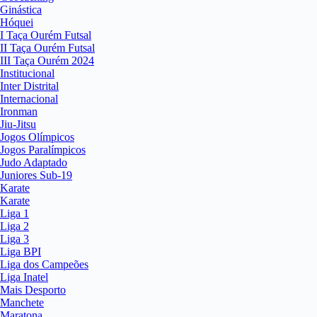
Ginástica
Hóquei
I Taça Ourém Futsal
II Taça Ourém Futsal
III Taça Ourém 2024
Institucional
Inter Distrital
Internacional
Ironman
Jiu-Jitsu
Jogos Olímpicos
Jogos Paralímpicos
Judo Adaptado
Juniores Sub-19
Karate
Karate
Liga 1
Liga 2
Liga 3
Liga BPI
Liga dos Campeões
Liga Inatel
Mais Desporto
Manchete
Maratona