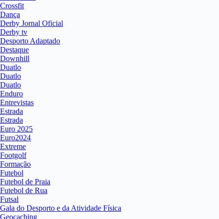
Crossfit
Dança
Derby Jornal Oficial
Derby tv
Desporto Adaptado
Destaque
Downhill
Duatlo
Duatlo
Duatlo
Enduro
Entrevistas
Estrada
Estrada
Euro 2025
Euro2024
Extreme
Footgolf
Formação
Futebol
Futebol de Praia
Futebol de Rua
Futsal
Gala do Desporto e da Atividade Física
Geocaching