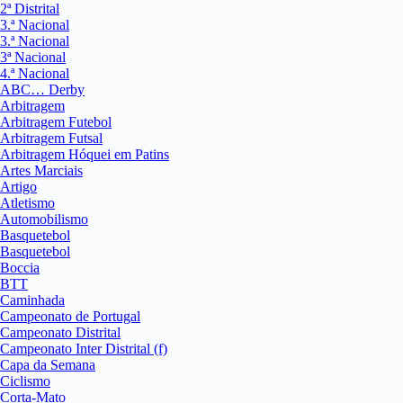
2ª Distrital
3.ª Nacional
3.ª Nacional
3ª Nacional
4.ª Nacional
ABC… Derby
Arbitragem
Arbitragem Futebol
Arbitragem Futsal
Arbitragem Hóquei em Patins
Artes Marciais
Artigo
Atletismo
Automobilismo
Basquetebol
Basquetebol
Boccia
BTT
Caminhada
Campeonato de Portugal
Campeonato Distrital
Campeonato Inter Distrital (f)
Capa da Semana
Ciclismo
Corta-Mato