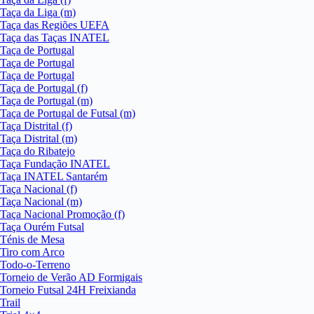
Taça da Liga (m)
Taça das Regiões UEFA
Taça das Taças INATEL
Taça de Portugal
Taça de Portugal
Taça de Portugal
Taça de Portugal (f)
Taça de Portugal (m)
Taça de Portugal de Futsal (m)
Taça Distrital (f)
Taça Distrital (m)
Taça do Ribatejo
Taça Fundação INATEL
Taça INATEL Santarém
Taça Nacional (f)
Taça Nacional (m)
Taça Nacional Promoção (f)
Taça Ourém Futsal
Ténis de Mesa
Tiro com Arco
Todo-o-Terreno
Torneio de Verão AD Formigais
Torneio Futsal 24H Freixianda
Trail