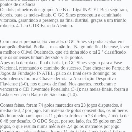
pontos de distância.
Os dois primeiros dos grupos A e B da Liga INATEL Beja seguiram,
depois, para as meias-finais. O GC Sines prosseguiu a caminhada
vitoriosa, garantindo a presença na final distrital, graças a um triunfo
robusto: 4-1 ao GDR Faro do Alentejo.
Com uma supremacia tão vincada, o GC Sines só podia acabar em
campeão distrital. Podia… mas não foi. Na grande final bejense, levou
a melhor o Olival Queimado, que até tinha sido o tal 2.º classificado
que os sinienses tinham deixado a 18 pontos.
Apesar da derrota na final distrital, o GC Sines seguiu para a Fase
Nacional, retomando o caminho do sucesso. Para chegar ao Parque de
Jogos da Fundação INATEL, palco da final deste domingo, os
setubalenses foram a Chaves derrotar a Associação Desportiva
Flaviense (3-0), nos oitavos de final. Nos quartos, receberam e
venceram o CD Juventude Portelinha (3-1); nas meias-finais, foram a
Lisboa vencer o Bairro de São João (1-0).
Contas feitas, foram 74 golos marcados em 23 jogos disputados, à
média de 3,2 por jogo. Em matéria de golos consentidos, os números
tão impressionam: apenas 11 golos sofridos em 23 duelos, à média de
0,48 por desafio. O GDC Seiça, por seu lado, fez 55 golos em 23
jogos, o que resulta numa média de 2,4 golos marcados por jogo.
Quanto aos golos sofrigos, foram 24 até à data, à média de 1,04 por