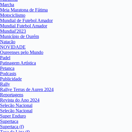
Marcha
Meia Maratona de Fátima
Motociclismo
Mundial de Futebol Amador
Mundial Futebol Amador
Mundial'2023
Município de Ourém
Natação
NOVIDADE
Oureenses pelo Mundo
Padel
Patinagem Artística
Petanca
Podcasts
Publicidade
Rally
Rallye Terras de Auren 2024
Reportagens
Revista do Ano 2024
Seleção Nacional
Seleção Nacional
Super Enduro
Supertaça
Supertaça (f)
Taça da Liga (f)