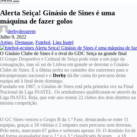
Alerta Seiça! Ginásio de Sines é uma
máquina de fazer golos
derbydeourem
Julho 9, 2022
Artigo
,
Destaque
,
Futebol
,
Liga Inatel
O Ginásio Clube de Sines é o rival do GDC Seiça na grande final
O Grupo Desportivo e Cultural de Seiça pode estar a um jogo da
consagração, mas só sai de Lisboa em grande se derrotar o Ginásio
Clube de Sines. É a última pedra no caminho dos oureenses para o
tricampeonato nacional e o
Derby
dá-lhe conta do percurso desta
equipa até à final deste domingo.
Fundado em 1987, o Ginásio de Sines está pela primeira vez na Final
Nacional da Liga INATEL. Os setubalenses qualificaram-se através da
Liga INATEL Beja, que este ano reuniu 22 clubes dos dois distritos na
mesma competição.
O GC Sines venceu o Grupo B da 1.ª Fase, destacando-se entre 11
equipas, graças a 18 vitórias e 2 empates num percurso sem derrotas.
Pelo meio, marcaram 67 golos e sofreram apenas 10. O domínio foi de
tal forma avassalador que o 2.º e o 3.º classificado ficaram… a 18