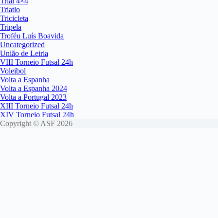
Trial 4×4
Triatlo
Tricicleta
Tripela
Troféu Luís Boavida
Uncategorized
União de Leiria
VIII Torneio Futsal 24h
Voleibol
Volta a Espanha
Volta a Espanha 2024
Volta a Portugal 2023
XIII Torneio Futsal 24h
XIV Torneio Futsal 24h
Copyright © ASF 2026