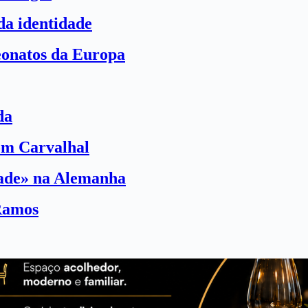
a identidade
eonatos da Europa
da
com Carvalhal
dade» na Alemanha
Ramos