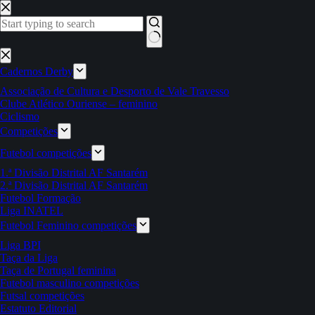
Pular
para
o
conteúdo
Sem
resultados
Cadernos Derby
Associação de Cultura e Desporto de Vale Travesso
Clube Atlético Ouriense – feminino
Ciclismo
Competições
Futebol competições
1.ª Divisão Distrital AF Santarém
2.ª Divisão Distrital AF Santarém
Futebol Formação
Liga INATEL
Futebol Feminino competições
Liga BPI
Taça da Liga
Taça de Portugal feminina
Futebol masculino competições
Futsal competições
Estatuto Editorial