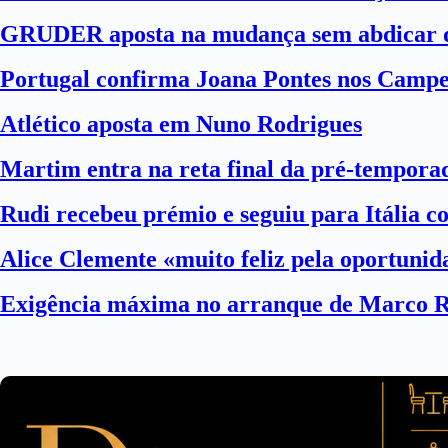
GRUDER aposta na mudança sem abdicar d
Portugal confirma Joana Pontes nos Camp
Atlético aposta em Nuno Rodrigues
Martim entra na reta final da pré-tempora
Rudi recebeu prémio e seguiu para Itália 
Alice Clemente «muito feliz pela oportuni
Exigência máxima no arranque de Marco 