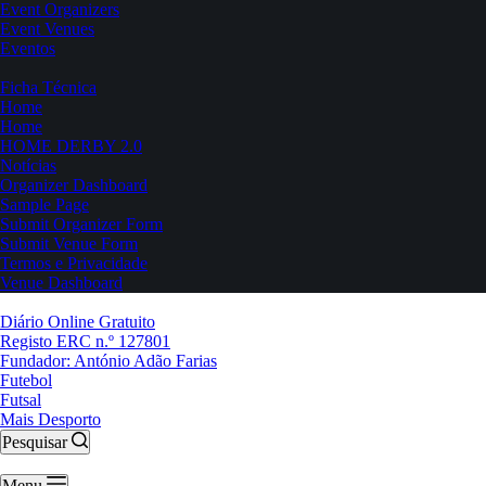
Event Organizers
Event Venues
Eventos
Ficha Técnica
Home
Home
HOME DERBY 2.0
Notícias
Organizer Dashboard
Sample Page
Submit Organizer Form
Submit Venue Form
Termos e Privacidade
Venue Dashboard
Diário Online Gratuito
Registo ERC n.º 127801
Fundador: António Adão Farias
Futebol
Futsal
Mais Desporto
Pesquisar
Menu