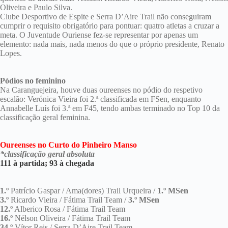
Oliveira e Paulo Silva.
Clube Desportivo de Espite e Serra D’Aire Trail não conseguiram
cumprir o requisito obrigatório para pontuar: quatro atletas a cruzar a
meta. O Juventude Ouriense fez-se representar por apenas um
elemento: nada mais, nada menos do que o próprio presidente, Renato
Lopes.
Pódios no feminino
Na Caranguejeira, houve duas oureenses no pódio do respetivo
escalão: Verónica Vieira foi 2.ª classificada em FSen, enquanto
Annabelle Luís foi 3.ª em F45, tendo ambas terminado no Top 10 da
classificação geral feminina.
Oureenses no Curto do Pinheiro Manso
*classificação geral absoluta
111 à partida; 93 à chegada
1.º
Patrício Gaspar / Ama(dores) Trail Urqueira /
1.º MSen
3.º
Ricardo Vieira / Fátima Trail Team /
3.º MSen
12.º
Alberico Rosa / Fátima Trail Team
16.º
Nélson Oliveira / Fátima Trail Team
34.º
Vítor Reis / Serra D’Aire Trail Team