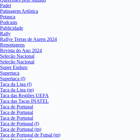
Padel
Patinagem Artística
Petanca
Podcasts
Publicidade
Rally
Rallye Terras de Auren 2024
Reportagens
Revista do Ano 2024
Seleção Nacional
Seleção Nacional
Super Enduro
Supertaça
Supertaça (f)
Taça da Liga (f)
Taça da Liga (m)
Taça das Regiões UEFA
Taça das Taças INATEL
Taça de Portugal
Taça de Portugal
Taça de Portugal
Taça de Portugal (f)
Taça de Portugal (m)
Taça de Portugal de Futsal (m)