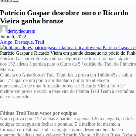
Patrício Gaspar descobre ouro e Ricardo
Vieira ganha bronze
derbydeourem
Julho 6, 2022
Artigo
,
Destaque
,
Trail
Patrício Gaspar e Ricardo Vieira em grande destaque no pódio do Pin
Patrício Gaspar voltou às vitórias depois de se tornar no mais rápido
dos 152 atletas à partida para o Curto da 5.ª edição do Trail do Pinheiro
Manso.
O atleta do Ama(dores) Trail Team fez a prova em 1h08m45s e subiu
ao 1.º lugar de um pódio abrilhantado por outro atleta em
representação de uma formação oureense: Ricardo Vieira foi o 3.º
melhor em prova e levou a bandeira do Fátima Trail Team à cerimónia
da consagração.
Fátima Trail Team vence por equipas
Numa prova com 152 atletas à partida e apenas 126 à chegada, só três
equipas conseguiram fechar a pontuar. E a melhor foi mesmo a
formação do Fátima Trail Team, graças aos desempenhos do seu
quarteto de atletas mais velozes: Ricardo Vieira, Alberico Rosa, Nelson