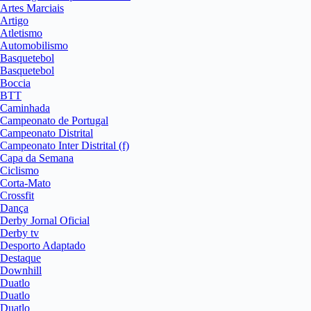
Artes Marciais
Artigo
Atletismo
Automobilismo
Basquetebol
Basquetebol
Boccia
BTT
Caminhada
Campeonato de Portugal
Campeonato Distrital
Campeonato Inter Distrital (f)
Capa da Semana
Ciclismo
Corta-Mato
Crossfit
Dança
Derby Jornal Oficial
Derby tv
Desporto Adaptado
Destaque
Downhill
Duatlo
Duatlo
Duatlo