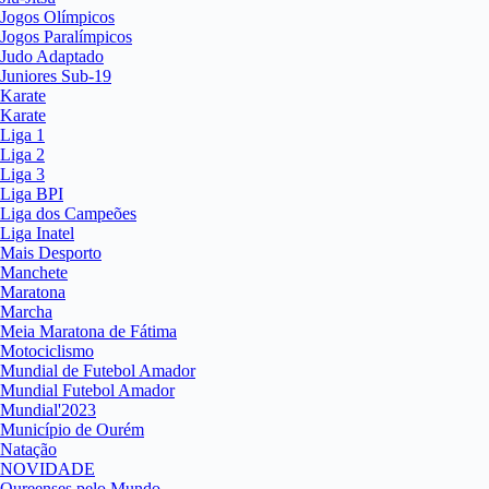
Jogos Olímpicos
Jogos Paralímpicos
Judo Adaptado
Juniores Sub-19
Karate
Karate
Liga 1
Liga 2
Liga 3
Liga BPI
Liga dos Campeões
Liga Inatel
Mais Desporto
Manchete
Maratona
Marcha
Meia Maratona de Fátima
Motociclismo
Mundial de Futebol Amador
Mundial Futebol Amador
Mundial'2023
Município de Ourém
Natação
NOVIDADE
Oureenses pelo Mundo