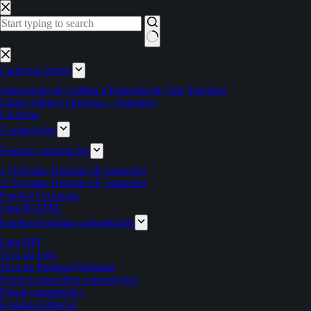
Pular
para
o
conteúdo
Sem
resultados
Cadernos Derby
Associação de Cultura e Desporto de Vale Travesso
Clube Atlético Ouriense – feminino
Ciclismo
Competições
Futebol competições
1.ª Divisão Distrital AF Santarém
2.ª Divisão Distrital AF Santarém
Futebol Formação
Liga INATEL
Futebol Feminino competições
Liga BPI
Taça da Liga
Taça de Portugal feminina
Futebol masculino competições
Futsal competições
Estatuto Editorial