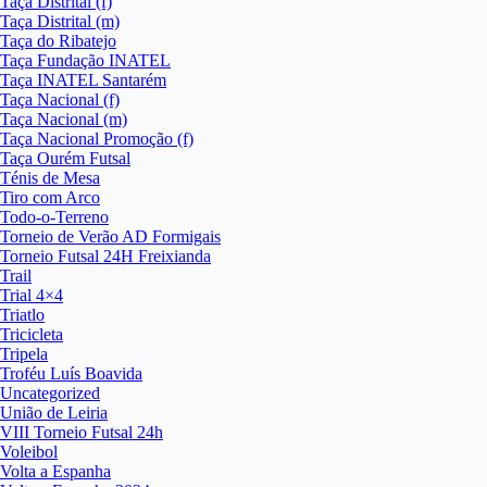
Taça Distrital (f)
Taça Distrital (m)
Taça do Ribatejo
Taça Fundação INATEL
Taça INATEL Santarém
Taça Nacional (f)
Taça Nacional (m)
Taça Nacional Promoção (f)
Taça Ourém Futsal
Ténis de Mesa
Tiro com Arco
Todo-o-Terreno
Torneio de Verão AD Formigais
Torneio Futsal 24H Freixianda
Trail
Trial 4×4
Triatlo
Tricicleta
Tripela
Troféu Luís Boavida
Uncategorized
União de Leiria
VIII Torneio Futsal 24h
Voleibol
Volta a Espanha