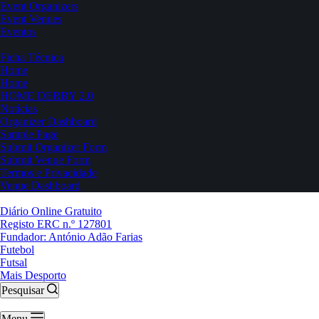
Event Organizers
Event Venues
Eventos
Ficha Técnica
Home
Home
HOME DERBY 2.0
Notícias
Organizer Dashboard
Sample Page
Submit Organizer Form
Submit Venue Form
Termos e Privacidade
Venue Dashboard
Diário Online Gratuito
Registo ERC n.º 127801
Fundador: António Adão Farias
Futebol
Futsal
Mais Desporto
Pesquisar
Menu