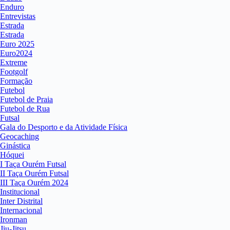
Enduro
Entrevistas
Estrada
Estrada
Euro 2025
Euro2024
Extreme
Footgolf
Formação
Futebol
Futebol de Praia
Futebol de Rua
Futsal
Gala do Desporto e da Atividade Física
Geocaching
Ginástica
Hóquei
I Taça Ourém Futsal
II Taça Ourém Futsal
III Taça Ourém 2024
Institucional
Inter Distrital
Internacional
Ironman
Jiu-Jitsu