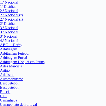
1.ª Nacional
1ª Distrital
2.ª Nacional
2.ª Nacional (f)
2.ª Nacional (f)
2ª Distrital
3.ª Nacional
3.ª Nacional
3ª Nacional
4.ª Nacional
ABC… Derby
Arbitragem
Arbitragem Futebol
Arbitragem Futsal
Arbitragem Hóquei em Patins
Artes Marciais
Artigo
Atletismo
Automobilismo
Basquetebol
Basquetebol
Boccia
BTT
Caminhada
Campeonato de Portugal