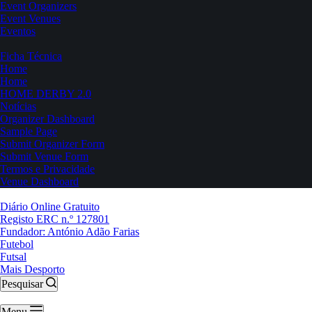
Event Organizers
Event Venues
Eventos
Ficha Técnica
Home
Home
HOME DERBY 2.0
Notícias
Organizer Dashboard
Sample Page
Submit Organizer Form
Submit Venue Form
Termos e Privacidade
Venue Dashboard
Diário Online Gratuito
Registo ERC n.º 127801
Fundador: António Adão Farias
Futebol
Futsal
Mais Desporto
Pesquisar
Menu