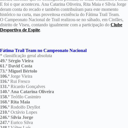
E foi o que aconteceu. Ana Catarina Oliveira, Rita Maia e Sílvia Jorge
deram conta do recado e também contribuíram para este momento
histórico na curta, mas proveitosa existência do Fátima Trail Team.
O Campeonato Nacional de Trail realizou-se no sábado, em Cinfães,
distrito de Viseu, contando igualmente com a participação do
Clube
Desportivo de Espite
.
Fátima Trail Team no Campeonato Nacional
* classificação geral absoluta
49.º Sérgio Vieira
61.º David Costa
73.º Miguel Bértolo
106.º
Jorge Vieira
116.º
Rui Fresco
131.º
Ricardo Gonçalves
140.º
Ana Catarina Oliveira
158.º
Teófilo Casimiro
168.º Rita Maia
196.º
Rodolfo Deyllot
210.º
Octávio Lopes
246.º Sílvia Jorge
247.º
Eurico Silva
248.º
Válter Luís