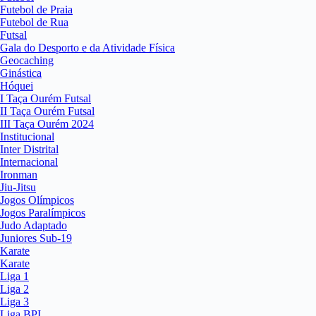
Futebol de Praia
Futebol de Rua
Futsal
Gala do Desporto e da Atividade Física
Geocaching
Ginástica
Hóquei
I Taça Ourém Futsal
II Taça Ourém Futsal
III Taça Ourém 2024
Institucional
Inter Distrital
Internacional
Ironman
Jiu-Jitsu
Jogos Olímpicos
Jogos Paralímpicos
Judo Adaptado
Juniores Sub-19
Karate
Karate
Liga 1
Liga 2
Liga 3
Liga BPI