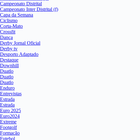
Campeonato Distrital
Campeonato Inter Distrital (f)
Capa da Semana
Ciclismo
Corta-Mato
Crossfit
Dança
Derby Jornal Oficial
Derby tv
Desporto Adaptado
Destaque
Downhill
Duatlo
Duatlo
Duatlo
Enduro
Entrevistas
Estrada
Estrada
Euro 2025
Euro2024
Extreme
Footgolf
Formação
Futebol