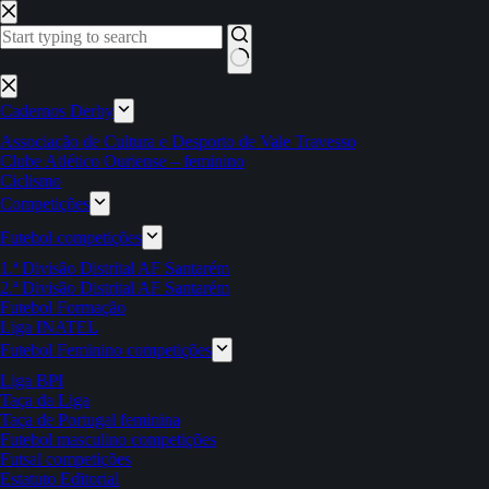
Pular
para
o
conteúdo
Sem
resultados
Cadernos Derby
Associação de Cultura e Desporto de Vale Travesso
Clube Atlético Ouriense – feminino
Ciclismo
Competições
Futebol competições
1.ª Divisão Distrital AF Santarém
2.ª Divisão Distrital AF Santarém
Futebol Formação
Liga INATEL
Futebol Feminino competições
Liga BPI
Taça da Liga
Taça de Portugal feminina
Futebol masculino competições
Futsal competições
Estatuto Editorial