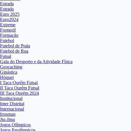
Estrada
Estrada
Euro 2025
Euro2024
Extreme
Footgolf
Formação
Futebol
Futebol de Praia
Futebol de Rua
Futsal
Gala do Desporto e da Atividade Física
Geocaching
Ginástica
Hóquei
I Taça Ourém Futsal
II Taça Ourém Futsal
III Taça Ourém 2024
Institucional
Inter Distrital
Internacional
Ironman
Jiu-Jitsu
Jogos Olímpicos
Jogos Paralímpicos