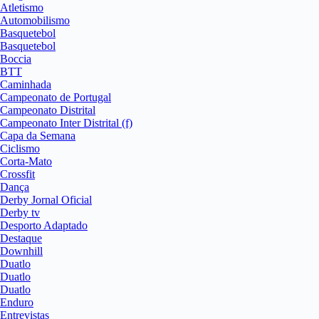
Atletismo
Automobilismo
Basquetebol
Basquetebol
Boccia
BTT
Caminhada
Campeonato de Portugal
Campeonato Distrital
Campeonato Inter Distrital (f)
Capa da Semana
Ciclismo
Corta-Mato
Crossfit
Dança
Derby Jornal Oficial
Derby tv
Desporto Adaptado
Destaque
Downhill
Duatlo
Duatlo
Duatlo
Enduro
Entrevistas