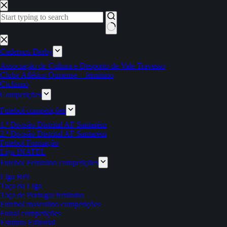
Pular
para
o
conteúdo
Sem
resultados
Cadernos Derby
Associação de Cultura e Desporto de Vale Travesso
Clube Atlético Ouriense – feminino
Ciclismo
Competições
Futebol competições
1.ª Divisão Distrital AF Santarém
2.ª Divisão Distrital AF Santarém
Futebol Formação
Liga INATEL
Futebol Feminino competições
Liga BPI
Taça da Liga
Taça de Portugal feminina
Futebol masculino competições
Futsal competições
Estatuto Editorial