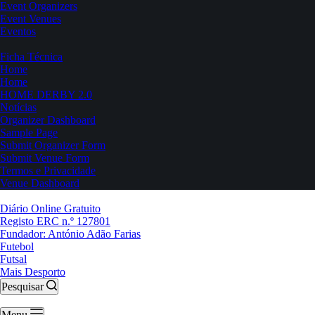
Event Organizers
Event Venues
Eventos
Ficha Técnica
Home
Home
HOME DERBY 2.0
Notícias
Organizer Dashboard
Sample Page
Submit Organizer Form
Submit Venue Form
Termos e Privacidade
Venue Dashboard
Diário Online Gratuito
Registo ERC n.º 127801
Fundador: António Adão Farias
Futebol
Futsal
Mais Desporto
Pesquisar
Menu