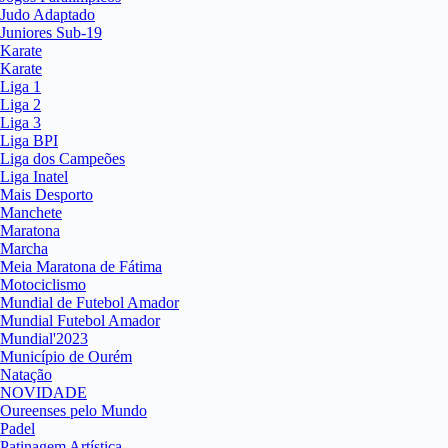
Judo Adaptado
Juniores Sub-19
Karate
Karate
Liga 1
Liga 2
Liga 3
Liga BPI
Liga dos Campeões
Liga Inatel
Mais Desporto
Manchete
Maratona
Marcha
Meia Maratona de Fátima
Motociclismo
Mundial de Futebol Amador
Mundial Futebol Amador
Mundial'2023
Município de Ourém
Natação
NOVIDADE
Oureenses pelo Mundo
Padel
Patinagem Artística