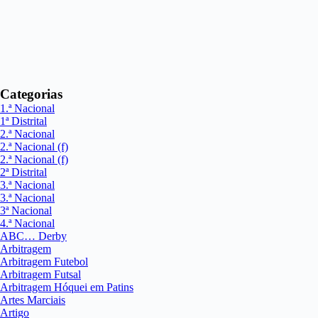
Categorias
1.ª Nacional
1ª Distrital
2.ª Nacional
2.ª Nacional (f)
2.ª Nacional (f)
2ª Distrital
3.ª Nacional
3.ª Nacional
3ª Nacional
4.ª Nacional
ABC… Derby
Arbitragem
Arbitragem Futebol
Arbitragem Futsal
Arbitragem Hóquei em Patins
Artes Marciais
Artigo