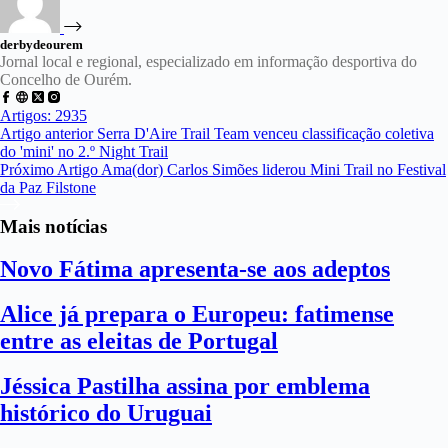
derbydeourem
Jornal local e regional, especializado em informação desportiva do
Concelho de Ourém.
Artigos: 2935
Artigo
anterior
Serra D'Aire Trail Team venceu classificação coletiva
do 'mini' no 2.º Night Trail
Próximo
Artigo
Ama(dor) Carlos Simões liderou Mini Trail no Festival
da Paz Filstone
Mais notícias
Novo Fátima apresenta-se aos adeptos
Alice já prepara o Europeu: fatimense
entre as eleitas de Portugal
Jéssica Pastilha assina por emblema
histórico do Uruguai