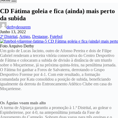
CD Fátima goleia e fica (ainda) mais perto
da subida
derbydeourem
Junho 13, 2022
2ª Distrital
,
Artigo
,
Destaque
,
Futebol
Foto Arquivo Derby
Um golo de Lucas Jacinto, outro de Afonso Pereira e dois de Filipe
Gabriel renderam a terceira vitória consecutiva do Centro Desportivo
de Fátima e colocaram a subida de divisão à distância de um triunfo
sobre o Moçarriense, já na próxima quinta-feira, na penúltima jornada.
O Fátima foi ganhar a Foros de Salvaterra, derrotando o Grupo
Desportivo Forense por 4-1. Com este resultado, a formação
comandada por Kata consolidou a posição de subida, beneficiando
igualmente da derrota do Entroncamento Atlético Clube em casa do
Moçarriense.
Os Águias voam mais alto
A turma de Alpiarça garantiu a promoção à 1.ª Distrital, ao golear o
Espinheirense, por 4-0, na antepenúltima jornada da Fase de
Apuramento do Campeão. Sobram duas vagas para três equipas e o