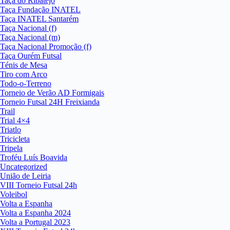
Taça do Ribatejo
Taça Fundação INATEL
Taça INATEL Santarém
Taça Nacional (f)
Taça Nacional (m)
Taça Nacional Promoção (f)
Taça Ourém Futsal
Ténis de Mesa
Tiro com Arco
Todo-o-Terreno
Torneio de Verão AD Formigais
Torneio Futsal 24H Freixianda
Trail
Trial 4×4
Triatlo
Tricicleta
Tripela
Troféu Luís Boavida
Uncategorized
União de Leiria
VIII Torneio Futsal 24h
Voleibol
Volta a Espanha
Volta a Espanha 2024
Volta a Portugal 2023