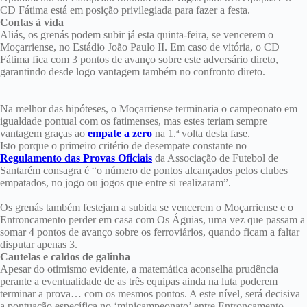
CD Fátima está em posição privilegiada para fazer a festa.
Contas à vida
Aliás, os grenás podem subir já esta quinta-feira, se vencerem o
Moçarriense, no Estádio João Paulo II. Em caso de vitória, o CD
Fátima fica com 3 pontos de avanço sobre este adversário direto,
garantindo desde logo vantagem também no confronto direto.
Na melhor das hipóteses, o Moçarriense terminaria o campeonato em
igualdade pontual com os fatimenses, mas estes teriam sempre
vantagem graças ao
empate a zero
na 1.ª volta desta fase.
Isto porque o primeiro critério de desempate constante no
Regulamento das Provas Oficiais
da Associação de Futebol de
Santarém consagra é “o número de pontos alcançados pelos clubes
empatados, no jogo ou jogos que entre si realizaram”.
Os grenás também festejam a subida se vencerem o Moçarriense e o
Entroncamento perder em casa com Os Águias, uma vez que passam a
somar 4 pontos de avanço sobre os ferroviários, quando ficam a faltar
disputar apenas 3.
Cautelas e caldos de galinha
Apesar do otimismo evidente, a matemática aconselha prudência
perante a eventualidade de as três equipas ainda na luta poderem
terminar a prova… com os mesmos pontos. A este nível, será decisiva
a pontuação específica no ‘minicampeonato’ entre Entroncamento,