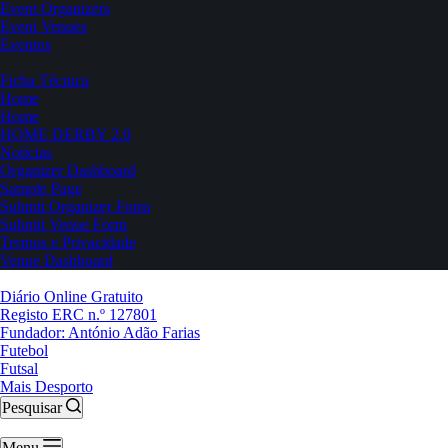
Event Organizers
Event Venues
Eventos
Ficha Técnica
Home
Home
HOME DERBY 2.0
Notícias
Organizer Dashboard
Sample Page
Submit Organizer Form
Submit Venue Form
Termos e Privacidade
Venue Dashboard
Diário Online Gratuito
Registo ERC n.º 127801
Fundador: António Adão Farias
Futebol
Futsal
Mais Desporto
Pesquisar
Menu