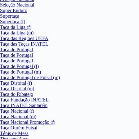
Seleção Nacional
Super Enduro
Supertaça
Supertaça (f)
Taça da Liga (f)
Taça da Liga (m)
Taça das Regiões UEFA
Taça das Taças INATEL
Taça de Portugal
Taça de Portugal
Taça de Portugal
Taça de Portugal (f)
Taça de Portugal (m)
Taça de Portugal de Futsal (m)
Taça Distrital (f)
Taça Distrital (m)
Taça do Ribatejo
Taça Fundação INATEL
Taça INATEL Santarém
Taça Nacional (f)
Taça Nacional (m)
Taça Nacional Promoção (f)
Taça Ourém Futsal
Ténis de Mesa
Tiro com Arco