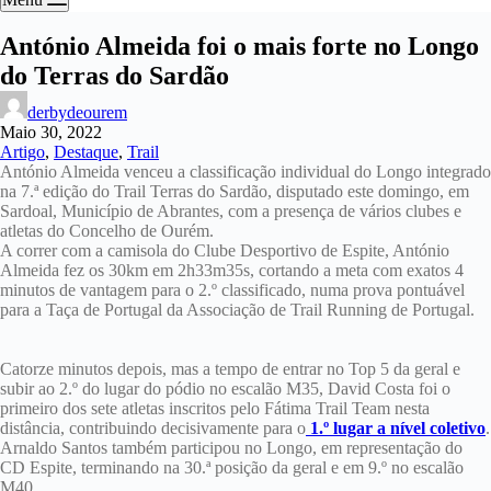
António Almeida foi o mais forte no Longo
do Terras do Sardão
derbydeourem
Maio 30, 2022
Artigo
,
Destaque
,
Trail
António Almeida venceu a classificação individual do Longo integrado
na 7.ª edição do Trail Terras do Sardão, disputado este domingo, em
Sardoal, Município de Abrantes, com a presença de vários clubes e
atletas do Concelho de Ourém.
A correr com a camisola do Clube Desportivo de Espite, António
Almeida fez os 30km em 2h33m35s, cortando a meta com exatos 4
minutos de vantagem para o 2.º classificado, numa prova pontuável
para a Taça de Portugal da
Associação de Trail Running de Portugal
.
Catorze minutos depois, mas a tempo de entrar no Top 5 da geral e
subir ao 2.º do lugar do pódio no escalão M35, David Costa foi o
primeiro dos sete atletas inscritos pelo Fátima Trail Team nesta
distância, contribuindo decisivamente para o
1.º lugar a nível coletivo
.
Arnaldo Santos também participou no Longo, em representação do
CD Espite, terminando na 30.ª posição da geral e em 9.º no escalão
M40.