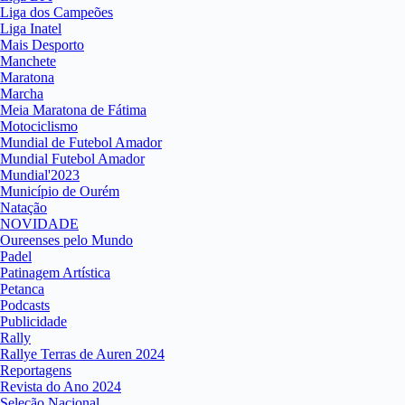
Liga dos Campeões
Liga Inatel
Mais Desporto
Manchete
Maratona
Marcha
Meia Maratona de Fátima
Motociclismo
Mundial de Futebol Amador
Mundial Futebol Amador
Mundial'2023
Município de Ourém
Natação
NOVIDADE
Oureenses pelo Mundo
Padel
Patinagem Artística
Petanca
Podcasts
Publicidade
Rally
Rallye Terras de Auren 2024
Reportagens
Revista do Ano 2024
Seleção Nacional