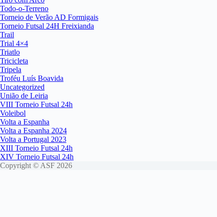
Todo-o-Terreno
Torneio de Verão AD Formigais
Torneio Futsal 24H Freixianda
Trail
Trial 4×4
Triatlo
Tricicleta
Tripela
Troféu Luís Boavida
Uncategorized
União de Leiria
VIII Torneio Futsal 24h
Voleibol
Volta a Espanha
Volta a Espanha 2024
Volta a Portugal 2023
XIII Torneio Futsal 24h
XIV Torneio Futsal 24h
Copyright © ASF 2026