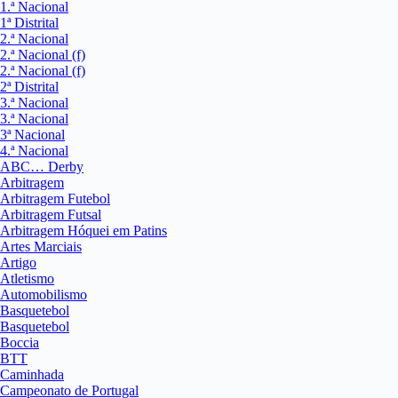
1.ª Nacional
1ª Distrital
2.ª Nacional
2.ª Nacional (f)
2.ª Nacional (f)
2ª Distrital
3.ª Nacional
3.ª Nacional
3ª Nacional
4.ª Nacional
ABC… Derby
Arbitragem
Arbitragem Futebol
Arbitragem Futsal
Arbitragem Hóquei em Patins
Artes Marciais
Artigo
Atletismo
Automobilismo
Basquetebol
Basquetebol
Boccia
BTT
Caminhada
Campeonato de Portugal