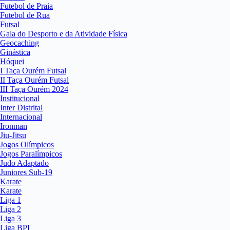
Futebol de Praia
Futebol de Rua
Futsal
Gala do Desporto e da Atividade Física
Geocaching
Ginástica
Hóquei
I Taça Ourém Futsal
II Taça Ourém Futsal
III Taça Ourém 2024
Institucional
Inter Distrital
Internacional
Ironman
Jiu-Jitsu
Jogos Olímpicos
Jogos Paralímpicos
Judo Adaptado
Juniores Sub-19
Karate
Karate
Liga 1
Liga 2
Liga 3
Liga BPI