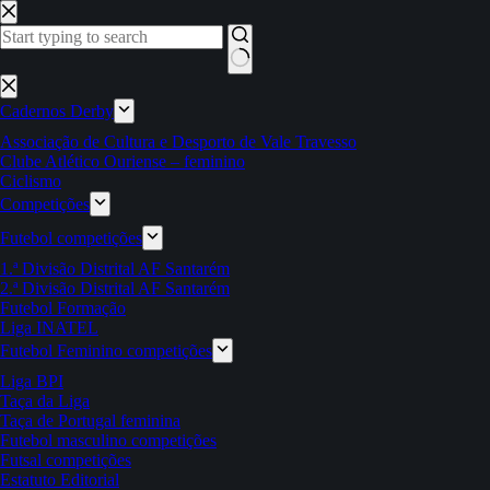
Pular
para
o
conteúdo
Sem
resultados
Cadernos Derby
Associação de Cultura e Desporto de Vale Travesso
Clube Atlético Ouriense – feminino
Ciclismo
Competições
Futebol competições
1.ª Divisão Distrital AF Santarém
2.ª Divisão Distrital AF Santarém
Futebol Formação
Liga INATEL
Futebol Feminino competições
Liga BPI
Taça da Liga
Taça de Portugal feminina
Futebol masculino competições
Futsal competições
Estatuto Editorial