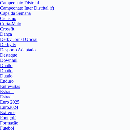
Campeonato Distrital
Campeonato Inter Distrital (f)
Capa da Semana
Ciclismo
Corta-Mato
Crossfit
Dança
Derby Jornal Oficial
Derby tv
Desporto Adaptado
Destaque
Downhill
Duatlo
Duatlo
Duatlo
Enduro
Entrevistas
Estrada
Estrada
Euro 2025
Euro2024
Extreme
Footgolf
Formação
Futebol