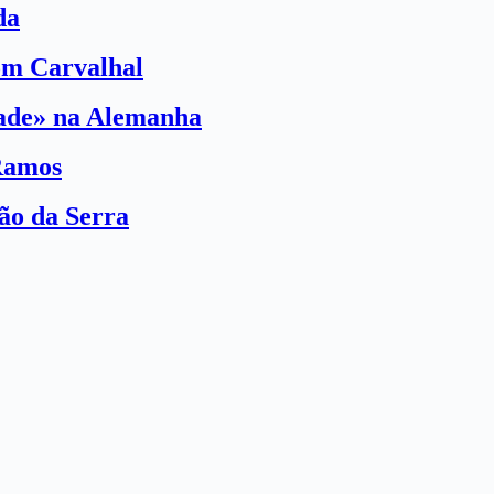
da
com Carvalhal
dade» na Alemanha
Ramos
ão da Serra