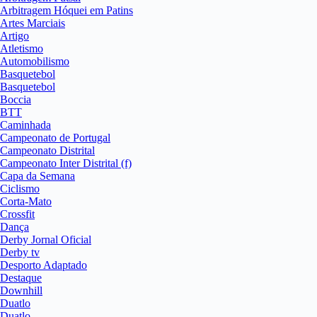
Arbitragem Hóquei em Patins
Artes Marciais
Artigo
Atletismo
Automobilismo
Basquetebol
Basquetebol
Boccia
BTT
Caminhada
Campeonato de Portugal
Campeonato Distrital
Campeonato Inter Distrital (f)
Capa da Semana
Ciclismo
Corta-Mato
Crossfit
Dança
Derby Jornal Oficial
Derby tv
Desporto Adaptado
Destaque
Downhill
Duatlo
Duatlo