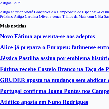
Artigos: 2935
Artigo
anterior
André Gonçalves e o Campeonato de Espanha: «Foi uma
Próximo
Artigo
Carolina Oliveira vence Trilhos da Mata com Cátia Sa
Mais notícias
Novo Fátima apresenta-se aos adeptos
Alice já prepara o Europeu: fatimense entre
Jéssica Pastilha assina por emblema histór
Fátima recebe Castelo Branco na Taça de P
GRUDER aposta na mudança sem abdicar d
Portugal confirma Joana Pontes nos Camp
Atlético aposta em Nuno Rodrigues