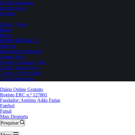
Event Organizers
Event Venues
Eventos
Ficha Técnica
Home
Home
HOME DERBY 2.0
Notícias
Organizer Dashboard
Sample Page
Submit Organizer Form
Submit Venue Form
Termos e Privacidade
Venue Dashboard
Diário Online Gratuito
Registo ERC n.º 127801
Fundador: António Adão Farias
Futebol
Futsal
Mais Desporto
Pesquisar
Menu