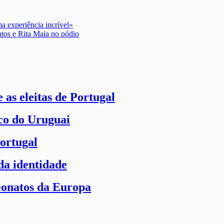
 experiência incrível»
ntos e Rita Maia no pódio
 as eleitas de Portugal
ico do Uruguai
ortugal
a identidade
eonatos da Europa