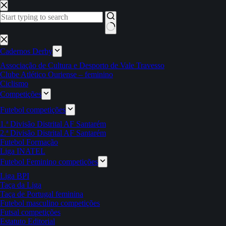
Pular
para
o
conteúdo
Sem
resultados
Cadernos Derby
Associação de Cultura e Desporto de Vale Travesso
Clube Atlético Ouriense – feminino
Ciclismo
Competições
Futebol competições
1.ª Divisão Distrital AF Santarém
2.ª Divisão Distrital AF Santarém
Futebol Formação
Liga INATEL
Futebol Feminino competições
Liga BPI
Taça da Liga
Taça de Portugal feminina
Futebol masculino competições
Futsal competições
Estatuto Editorial