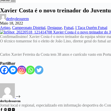
Xavier Costa é o novo treinador do Juvent
derbydeourem
Maio 18, 2022
Artigo
,
Campeonato Distrital
,
Destaque
,
Futsal
,
I Taça Ourém Futsal
Confirmadíssimo! Xavier Costa é o novo treinador da equipa sénior m
O técnico tomarense foi o eleito de João Lino, diretor geral do futsal 
Carlos Xavier Ferreira da Costa tem 38 anos e currículo vasto em Por
Partilhar
derbydeourem
Jornal local e regional, especializado em informação desportiva do C