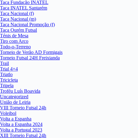
Taça Fundação INATEL
Taça INATEL Santarém
Taça Nacional (f)
Taça Nacional (m)
Taça Nacional Promoção (f)
Taça Ourém Futsal
Ténis de Mesa
Tiro com Arco
Todo-o-Terreno
Torneio de Verão AD Formigais
Torneio Futsal 24H Freixianda
Trail
Trial 4×4
Triatlo
Tricicleta
Tripela
Troféu Luís Boavida
Uncategorized
União de Leiria
VIII Torneio Futsal 24h
Voleibol
Volta a Espanha
Volta a Espanha 2024
Volta a Portugal 2023
XIII Torneio Futsal 24h