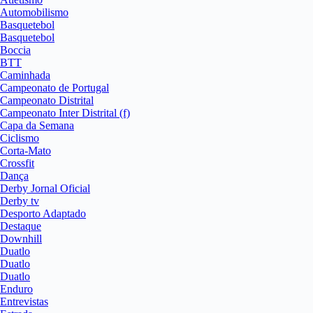
Automobilismo
Basquetebol
Basquetebol
Boccia
BTT
Caminhada
Campeonato de Portugal
Campeonato Distrital
Campeonato Inter Distrital (f)
Capa da Semana
Ciclismo
Corta-Mato
Crossfit
Dança
Derby Jornal Oficial
Derby tv
Desporto Adaptado
Destaque
Downhill
Duatlo
Duatlo
Duatlo
Enduro
Entrevistas