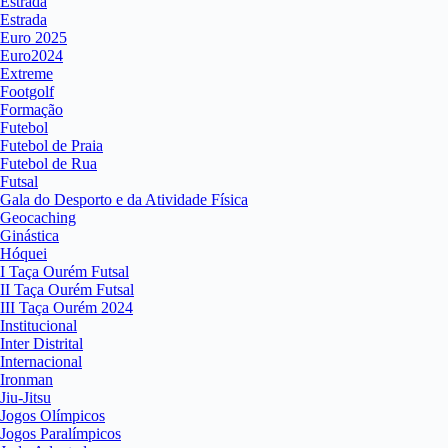
Estrada
Estrada
Euro 2025
Euro2024
Extreme
Footgolf
Formação
Futebol
Futebol de Praia
Futebol de Rua
Futsal
Gala do Desporto e da Atividade Física
Geocaching
Ginástica
Hóquei
I Taça Ourém Futsal
II Taça Ourém Futsal
III Taça Ourém 2024
Institucional
Inter Distrital
Internacional
Ironman
Jiu-Jitsu
Jogos Olímpicos
Jogos Paralímpicos