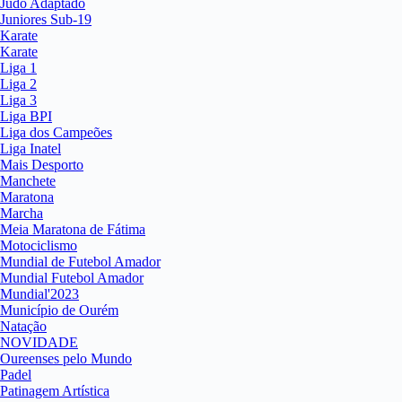
Judo Adaptado
Juniores Sub-19
Karate
Karate
Liga 1
Liga 2
Liga 3
Liga BPI
Liga dos Campeões
Liga Inatel
Mais Desporto
Manchete
Maratona
Marcha
Meia Maratona de Fátima
Motociclismo
Mundial de Futebol Amador
Mundial Futebol Amador
Mundial'2023
Município de Ourém
Natação
NOVIDADE
Oureenses pelo Mundo
Padel
Patinagem Artística