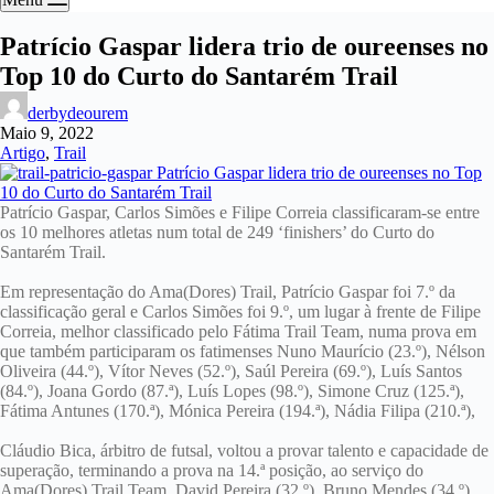
Patrício Gaspar lidera trio de oureenses no
Top 10 do Curto do Santarém Trail
derbydeourem
Maio 9, 2022
Artigo
,
Trail
Patrício Gaspar, Carlos Simões e Filipe Correia classificaram-se entre
os 10 melhores atletas num total de 249 ‘finishers’ do Curto do
Santarém Trail.
Em representação do Ama(Dores) Trail, Patrício Gaspar foi 7.º da
classificação geral e Carlos Simões foi 9.º, um lugar à frente de Filipe
Correia, melhor classificado pelo Fátima Trail Team, numa prova em
que também participaram os fatimenses Nuno Maurício (23.º), Nélson
Oliveira (44.º), Vítor Neves (52.º), Saúl Pereira (69.º), Luís Santos
(84.º), Joana Gordo (87.ª), Luís Lopes (98.º), Simone Cruz (125.ª),
Fátima Antunes (170.ª), Mónica Pereira (194.ª), Nádia Filipa (210.ª),
Cláudio Bica, árbitro de futsal, voltou a provar talento e capacidade de
superação, terminando a prova na 14.ª posição, ao serviço do
Ama(Dores) Trail Team. David Pereira (32.º), Bruno Mendes (34.º),