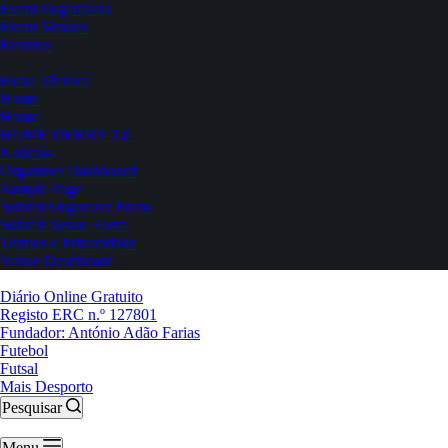
Event Organizers
Event Venues
Eventos
Ficha Técnica
Home
Home
HOME DERBY 2.0
Notícias
Organizer Dashboard
Sample Page
Submit Organizer Form
Submit Venue Form
Termos e Privacidade
Venue Dashboard
Diário Online Gratuito
Registo ERC n.º 127801
Fundador: António Adão Farias
Futebol
Futsal
Mais Desporto
Pesquisar
Menu