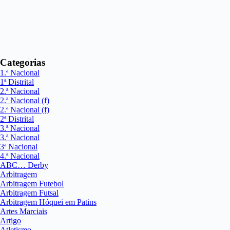
Categorias
1.ª Nacional
1ª Distrital
2.ª Nacional
2.ª Nacional (f)
2.ª Nacional (f)
2ª Distrital
3.ª Nacional
3.ª Nacional
3ª Nacional
4.ª Nacional
ABC… Derby
Arbitragem
Arbitragem Futebol
Arbitragem Futsal
Arbitragem Hóquei em Patins
Artes Marciais
Artigo
Atletismo