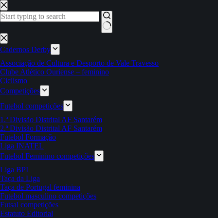
Pular
para
o
conteúdo
Sem
resultados
Cadernos Derby
Associação de Cultura e Desporto de Vale Travesso
Clube Atlético Ouriense – feminino
Ciclismo
Competições
Futebol competições
1.ª Divisão Distrital AF Santarém
2.ª Divisão Distrital AF Santarém
Futebol Formação
Liga INATEL
Futebol Feminino competições
Liga BPI
Taça da Liga
Taça de Portugal feminina
Futebol masculino competições
Futsal competições
Estatuto Editorial