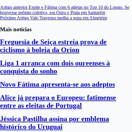
Artigo
anterior
Espite e Fátima com 6 atletas no Top 10 do Longo. Se
houvesse prémio coletivo, era Ouro e Prata em Santarém
Próximo
Artigo
Vale Travesso molha a sopa em Almeirim
Mais notícias
Freguesia de Seiça estreia prova de
ciclismo à boleia da Orion
Liga 1 arranca com dois oureenses à
conquista do sonho
Novo Fátima apresenta-se aos adeptos
Alice já prepara o Europeu: fatimense
entre as eleitas de Portugal
Jéssica Pastilha assina por emblema
histórico do Uruguai