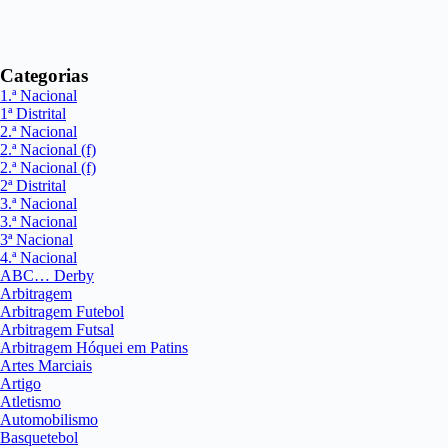
Categorias
1.ª Nacional
1ª Distrital
2.ª Nacional
2.ª Nacional (f)
2.ª Nacional (f)
2ª Distrital
3.ª Nacional
3.ª Nacional
3ª Nacional
4.ª Nacional
ABC… Derby
Arbitragem
Arbitragem Futebol
Arbitragem Futsal
Arbitragem Hóquei em Patins
Artes Marciais
Artigo
Atletismo
Automobilismo
Basquetebol