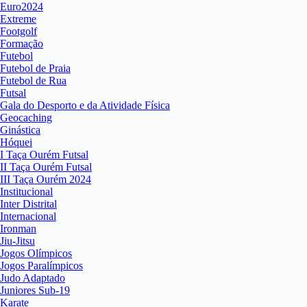
Euro2024
Extreme
Footgolf
Formação
Futebol
Futebol de Praia
Futebol de Rua
Futsal
Gala do Desporto e da Atividade Física
Geocaching
Ginástica
Hóquei
I Taça Ourém Futsal
II Taça Ourém Futsal
III Taça Ourém 2024
Institucional
Inter Distrital
Internacional
Ironman
Jiu-Jitsu
Jogos Olímpicos
Jogos Paralímpicos
Judo Adaptado
Juniores Sub-19
Karate