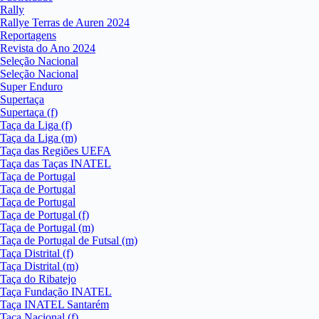
Rally
Rallye Terras de Auren 2024
Reportagens
Revista do Ano 2024
Seleção Nacional
Seleção Nacional
Super Enduro
Supertaça
Supertaça (f)
Taça da Liga (f)
Taça da Liga (m)
Taça das Regiões UEFA
Taça das Taças INATEL
Taça de Portugal
Taça de Portugal
Taça de Portugal
Taça de Portugal (f)
Taça de Portugal (m)
Taça de Portugal de Futsal (m)
Taça Distrital (f)
Taça Distrital (m)
Taça do Ribatejo
Taça Fundação INATEL
Taça INATEL Santarém
Taça Nacional (f)