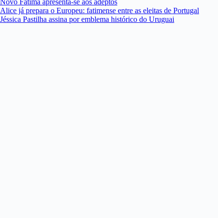
Novo Fátima apresenta-se aos adeptos
Alice já prepara o Europeu: fatimense entre as eleitas de Portugal
Jéssica Pastilha assina por emblema histórico do Uruguai