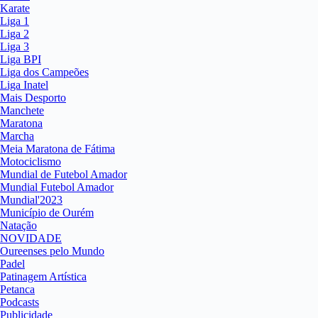
Karate
Liga 1
Liga 2
Liga 3
Liga BPI
Liga dos Campeões
Liga Inatel
Mais Desporto
Manchete
Maratona
Marcha
Meia Maratona de Fátima
Motociclismo
Mundial de Futebol Amador
Mundial Futebol Amador
Mundial'2023
Município de Ourém
Natação
NOVIDADE
Oureenses pelo Mundo
Padel
Patinagem Artística
Petanca
Podcasts
Publicidade