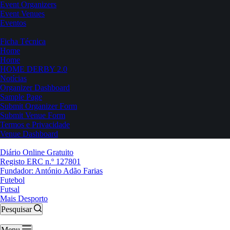
Event Organizers
Event Venues
Eventos
Ficha Técnica
Home
Home
HOME DERBY 2.0
Notícias
Organizer Dashboard
Sample Page
Submit Organizer Form
Submit Venue Form
Termos e Privacidade
Venue Dashboard
Diário Online Gratuito
Registo ERC n.º 127801
Fundador: António Adão Farias
Futebol
Futsal
Mais Desporto
Pesquisar
Menu