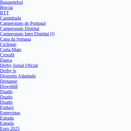
Basquetebol
Boccia
BTT
Caminhada
Campeonato de Portugal
Campeonato Distrital
Campeonato Inter Distrital (f)
Capa da Semana
Ciclismo
Corta-Mato
Crossfit
Dança
Derby Jornal Oficial
Derby tv
Desporto Adaptado
Destaque
Downhill
Duatlo
Duatlo
Duatlo
Enduro
Entrevistas
Estrada
Estrada
Euro 2025