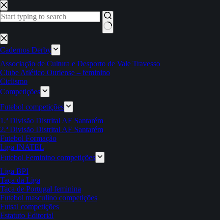
Pular
para
o
conteúdo
Sem
resultados
Cadernos Derby
Associação de Cultura e Desporto de Vale Travesso
Clube Atlético Ouriense – feminino
Ciclismo
Competições
Futebol competições
1.ª Divisão Distrital AF Santarém
2.ª Divisão Distrital AF Santarém
Futebol Formação
Liga INATEL
Futebol Feminino competições
Liga BPI
Taça da Liga
Taça de Portugal feminina
Futebol masculino competições
Futsal competições
Estatuto Editorial