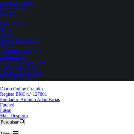
Event Organizers
Event Venues
Eventos
Ficha Técnica
Home
Home
HOME DERBY 2.0
Notícias
Organizer Dashboard
Sample Page
Submit Organizer Form
Submit Venue Form
Termos e Privacidade
Venue Dashboard
Diário Online Gratuito
Registo ERC n.º 127801
Fundador: António Adão Farias
Futebol
Futsal
Mais Desporto
Pesquisar
Menu