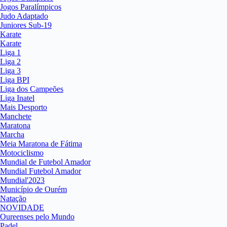
Jogos Paralímpicos
Judo Adaptado
Juniores Sub-19
Karate
Karate
Liga 1
Liga 2
Liga 3
Liga BPI
Liga dos Campeões
Liga Inatel
Mais Desporto
Manchete
Maratona
Marcha
Meia Maratona de Fátima
Motociclismo
Mundial de Futebol Amador
Mundial Futebol Amador
Mundial'2023
Município de Ourém
Natação
NOVIDADE
Oureenses pelo Mundo
Padel