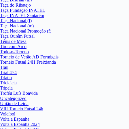
Taça do Ribatejo
Taça Fundação INATEL
Taça INATEL Santarém
Taça Nacional (f)
Taça Nacional (m)
Taça Nacional Promoção (f)
Taça Ourém Futsal
Ténis de Mesa
Tiro com Arco
Todo-o-Terreno
Torneio de Verão AD Formigais
Torneio Futsal 24H Freixianda
Trail
Trial 4×4
Triatlo
Tricicleta
Tripela
Troféu Luís Boavida
Uncategorized
União de Leiria
VIII Torneio Futsal 24h
Voleibol
Volta a Espanha
Volta a Espanha 2024