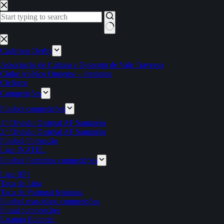
Pular
para
o
conteúdo
Sem
resultados
Cadernos Derby
Associação de Cultura e Desporto de Vale Travesso
Clube Atlético Ouriense – feminino
Ciclismo
Competições
Futebol competições
1.ª Divisão Distrital AF Santarém
2.ª Divisão Distrital AF Santarém
Futebol Formação
Liga INATEL
Futebol Feminino competições
Liga BPI
Taça da Liga
Taça de Portugal feminina
Futebol masculino competições
Futsal competições
Estatuto Editorial