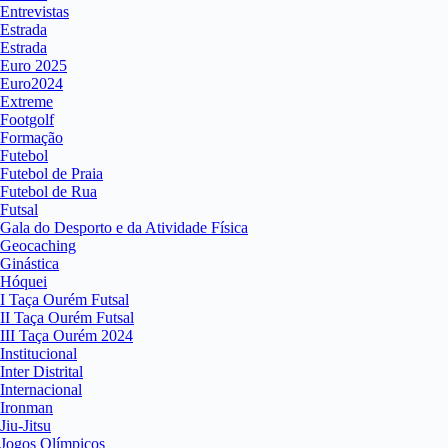
Entrevistas
Estrada
Estrada
Euro 2025
Euro2024
Extreme
Footgolf
Formação
Futebol
Futebol de Praia
Futebol de Rua
Futsal
Gala do Desporto e da Atividade Física
Geocaching
Ginástica
Hóquei
I Taça Ourém Futsal
II Taça Ourém Futsal
III Taça Ourém 2024
Institucional
Inter Distrital
Internacional
Ironman
Jiu-Jitsu
Jogos Olímpicos