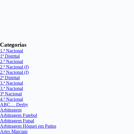
Categorias
1.ª Nacional
1ª Distrital
2.ª Nacional
2.ª Nacional (f)
2.ª Nacional (f)
2ª Distrital
3.ª Nacional
3.ª Nacional
3ª Nacional
4.ª Nacional
ABC… Derby
Arbitragem
Arbitragem Futebol
Arbitragem Futsal
Arbitragem Hóquei em Patins
Artes Marciais