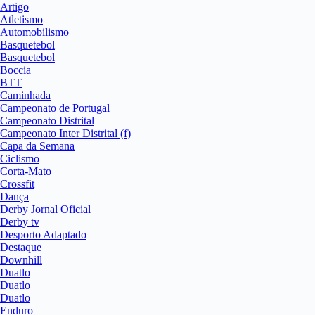
Artigo
Atletismo
Automobilismo
Basquetebol
Basquetebol
Boccia
BTT
Caminhada
Campeonato de Portugal
Campeonato Distrital
Campeonato Inter Distrital (f)
Capa da Semana
Ciclismo
Corta-Mato
Crossfit
Dança
Derby Jornal Oficial
Derby tv
Desporto Adaptado
Destaque
Downhill
Duatlo
Duatlo
Duatlo
Enduro