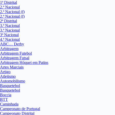
1ª Distrital
2.ª Nacional
2.ª Nacional (f)
2.ª Nacional (f)
2ª Distrital
3.ª Nacional
3.ª Nacional
3ª Nacional
4.ª Nacional
ABC… Derby
Arbitragem
Arbitragem Futebol
Arbitragem Futsal
Arbitragem Hóquei em Patins
Artes Marciais
Artigo
Atletismo
Automobilismo
Basquetebol
Basquetebol
Boccia
BTT
Caminhada
Campeonato de Portugal
Campeonato Distrital