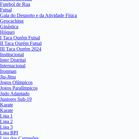
Futebol de Rua
Futsal
Gala do Desporto e da Atividade Física
Geocaching
Ginástica
Hóquei
I Taça Ourém Futsal
II Taça Ourém Futsal
III Taça Ourém 2024
Institucional
Inter Distrital
Internacional
Ironman
Jiu-Jitsu
Jogos Olímpicos
Jogos Paralímpicos
Judo Adaptado
Juniores Sub-19
Karate
Karate
Liga 1
Liga 2
Liga 3
Liga BPI
Liga dos Campeões