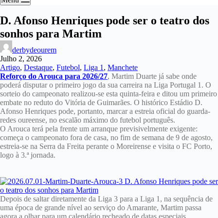
D. Afonso Henriques pode ser o teatro dos
sonhos para Martim
derbydeourem
Julho 2, 2026
Artigo
,
Destaque
,
Futebol
,
Liga 1
,
Manchete
Reforço do Arouca para 2026/27
, Martim Duarte já sabe onde
poderá disputar o primeiro jogo da sua carreira na Liga Portugal 1. O
sorteio do campeonato realizou-se esta quinta-feira e ditou um primeiro
embate no reduto do Vitória de Guimarães. O histórico Estádio D.
Afonso Henriques pode, portanto, marcar a estreia oficial do guarda-
redes oureense, no escalão máximo do futebol português.
O Arouca terá pela frente um arranque previsivelmente exigente:
começa o campeonato fora de casa, no fim de semana de 9 de agosto,
estreia-se na Serra da Freita perante o Moreirense e visita o FC Porto,
logo à 3.ª jornada.
Depois de saltar diretamente da Liga 3 para a Liga 1, na sequência de
uma época de grande nível ao serviço do Amarante, Martim passa
agora a olhar para um calendário recheado de datas especiais.