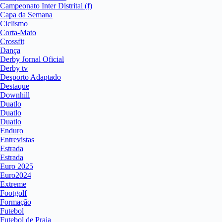
Campeonato Inter Distrital (f)
Capa da Semana
Ciclismo
Corta-Mato
Crossfit
Dança
Derby Jornal Oficial
Derby tv
Desporto Adaptado
Destaque
Downhill
Duatlo
Duatlo
Duatlo
Enduro
Entrevistas
Estrada
Estrada
Euro 2025
Euro2024
Extreme
Footgolf
Formação
Futebol
Futebol de Praia