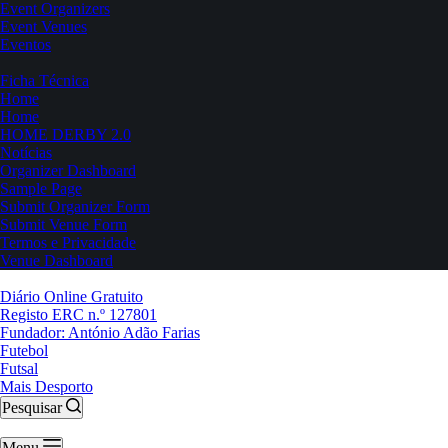
Event Organizers
Event Venues
Eventos
Ficha Técnica
Home
Home
HOME DERBY 2.0
Notícias
Organizer Dashboard
Sample Page
Submit Organizer Form
Submit Venue Form
Termos e Privacidade
Venue Dashboard
Diário Online Gratuito
Registo ERC n.º 127801
Fundador: António Adão Farias
Futebol
Futsal
Mais Desporto
Pesquisar
Menu