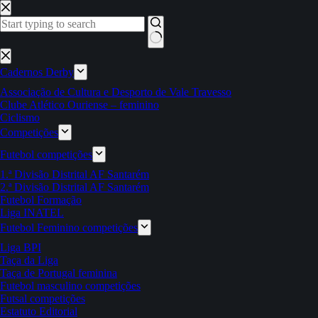
Pular
para
o
conteúdo
Sem
resultados
Cadernos Derby
Associação de Cultura e Desporto de Vale Travesso
Clube Atlético Ouriense – feminino
Ciclismo
Competições
Futebol competições
1.ª Divisão Distrital AF Santarém
2.ª Divisão Distrital AF Santarém
Futebol Formação
Liga INATEL
Futebol Feminino competições
Liga BPI
Taça da Liga
Taça de Portugal feminina
Futebol masculino competições
Futsal competições
Estatuto Editorial