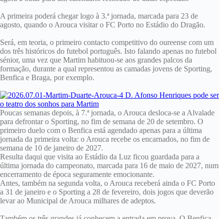
A primeira poderá chegar logo à 3.ª jornada, marcada para 23 de
agosto, quando o Arouca visitar o FC Porto no Estádio do Dragão.
Será, em teoria, o primeiro contacto competitivo do oureense com um
dos três históricos do futebol português. Isto falando apenas no futebol
sénior, uma vez que Martim habituou-se aos grandes palcos da
formação, durante a qual representou as camadas jovens de Sporting,
Benfica e Braga, por exemplo.
Poucas semanas depois, à 7.ª jornada, o Arouca desloca-se a Alvalade
para defrontar o Sporting, no fim de semana de 20 de setembro. O
primeiro duelo com o Benfica está agendado apenas para a última
jornada da primeira volta: o Arouca recebe os encarnados, no fim de
semana de 10 de janeiro de 2027.
Resulta daqui que visita ao Estádio da Luz ficou guardada para a
última jornada do campeonato, marcada para 16 de maio de 2027, num
encerramento de época seguramente emocionante.
Antes, também na segunda volta, o Arouca receberá ainda o FC Porto
a 31 de janeiro e o Sporting a 28 de fevereiro, dois jogos que deverão
levar ao Municipal de Arouca milhares de adeptos.
Também os três grandes já conhecem a entrada em prova. O Benfica