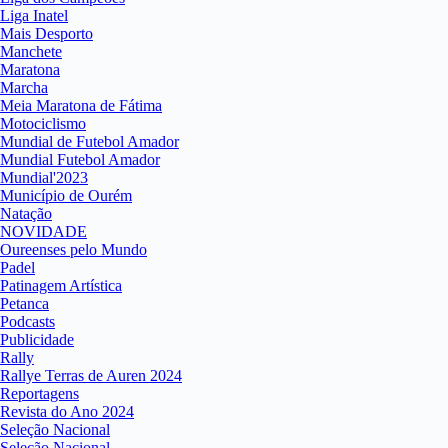
Liga Inatel
Mais Desporto
Manchete
Maratona
Marcha
Meia Maratona de Fátima
Motociclismo
Mundial de Futebol Amador
Mundial Futebol Amador
Mundial'2023
Município de Ourém
Natação
NOVIDADE
Oureenses pelo Mundo
Padel
Patinagem Artística
Petanca
Podcasts
Publicidade
Rally
Rallye Terras de Auren 2024
Reportagens
Revista do Ano 2024
Seleção Nacional
Seleção Nacional