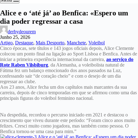
Alice e o ‘até já’ ao Benfica: «Espero um
dia poder regressar a casa
derbydeourem
Junho 25, 2026
Artigo
,
Destaque
,
Mais Desporto
,
Manchete
,
Voleibol
Cinco épocas, sete títulos e 143 jogos oficiais depois, Alice Clemente
colocou um ponto final na ligação ao Sport Lisboa e Benfica. Antes de
iniciar a primeira experiência internacional da carreira,
ao serviço do
Rote Raben Vilsbiburg
, da Alemanha, a voleibolista natural de
Fátima fez um balanço emocionado dos anos passados na Luz,
confessando sair “de coração cheio” e com o desejo de um dia
regressar ao clube.
Aos 23 anos, Alice fecha um dos capítulos mais marcantes da sua
carreira, depois de cinco temporadas em que se afirmou como uma das
principais figuras do voleibol feminino nacional.
Na despedida, recordou o percurso iniciado em 2021 e destacou o
crescimento que viveu durante este período: “Foram cinco anos muito
felizes. Cresci muito como jogadora, mas também como pessoa. O
Benfica tornou-se uma casa para mim.”