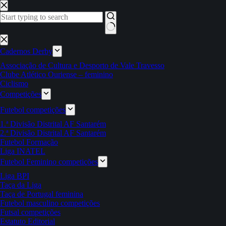
Pular
para
o
conteúdo
Sem
resultados
Cadernos Derby
Associação de Cultura e Desporto de Vale Travesso
Clube Atlético Ouriense – feminino
Ciclismo
Competições
Futebol competições
1.ª Divisão Distrital AF Santarém
2.ª Divisão Distrital AF Santarém
Futebol Formação
Liga INATEL
Futebol Feminino competições
Liga BPI
Taça da Liga
Taça de Portugal feminina
Futebol masculino competições
Futsal competições
Estatuto Editorial