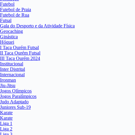
Futebol
Futebol de Praia
Futebol de Rua
Futsal
Gala do Desporto e da Atividade Física
Geocaching
Ginástica
Hóquei
I Taça Ourém Futsal
II Taça Ourém Futsal
III Taça Ourém 2024
Institucional
Inter Distrital
Internacional
Ironman
Jiu-Jitsu
Jogos Olímpicos
Jogos Paralímpicos
Judo Adaptado
Juniores Sub-19
Karate
Karate
Liga 1
Liga 2
Liga 3