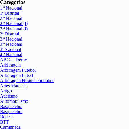
Categorias
1.ª Nacional
1ª Distrital
2.ª Nacional
2.ª Nacional (f)
2.ª Nacional (f)
2ª Distrital
3.ª Nacional
3.ª Nacional
3ª Nacional
4.ª Nacional
ABC… Derby
Arbitragem
Arbitragem Futebol
Arbitragem Futsal
Arbitragem Hóquei em Patins
Artes Marciais
Artigo
Atletismo
Automobilismo
Basquetebol
Basquetebol
Boccia
BTT
Caminhada