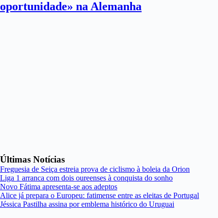
oportunidade» na Alemanha
Últimas Notícias
Freguesia de Seiça estreia prova de ciclismo à boleia da Orion
Liga 1 arranca com dois oureenses à conquista do sonho
Novo Fátima apresenta-se aos adeptos
Alice já prepara o Europeu: fatimense entre as eleitas de Portugal
Jéssica Pastilha assina por emblema histórico do Uruguai