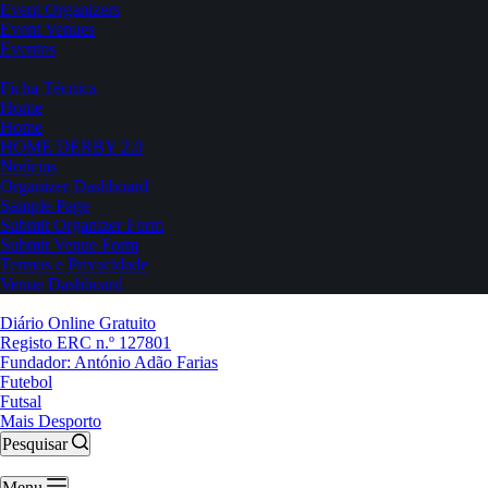
Event Organizers
Event Venues
Eventos
Ficha Técnica
Home
Home
HOME DERBY 2.0
Notícias
Organizer Dashboard
Sample Page
Submit Organizer Form
Submit Venue Form
Termos e Privacidade
Venue Dashboard
Diário Online Gratuito
Registo ERC n.º 127801
Fundador: António Adão Farias
Futebol
Futsal
Mais Desporto
Pesquisar
Menu