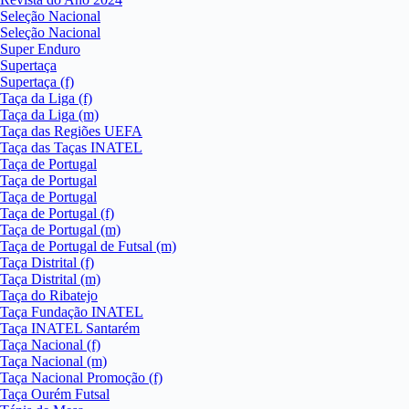
Seleção Nacional
Seleção Nacional
Super Enduro
Supertaça
Supertaça (f)
Taça da Liga (f)
Taça da Liga (m)
Taça das Regiões UEFA
Taça das Taças INATEL
Taça de Portugal
Taça de Portugal
Taça de Portugal
Taça de Portugal (f)
Taça de Portugal (m)
Taça de Portugal de Futsal (m)
Taça Distrital (f)
Taça Distrital (m)
Taça do Ribatejo
Taça Fundação INATEL
Taça INATEL Santarém
Taça Nacional (f)
Taça Nacional (m)
Taça Nacional Promoção (f)
Taça Ourém Futsal