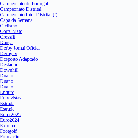
Campeonato de Portugal
Campeonato Distrital
Campeonato Inter Distrital (f)
Capa da Semana
Ciclismo
Corta-Mato
Crossfit
Dança
Derby Jornal Oficial
Derby tv
Desporto Adaptado
Destaque
Downhill
Duatlo
Duatlo
Duatlo
Enduro
Entrevistas
Estrada
Estrada
Euro 2025
Euro2024
Extreme
Footgolf
Formação