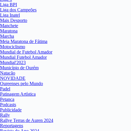
Liga BPI
Liga dos Campeões
Liga Inatel
Mais Desporto
Manchete
Maratona
Marcha
Meia Maratona de Fátima
Motociclismo
Mundial de Futebol Amador
Mundial Futebol Amador
Mundial'2023
Município de Ourém
Natação
NOVIDADE
Oureenses pelo Mundo
Padel
Patinagem Artística
Petanca
Podcasts
Publicidade
Rally
Rallye Terras de Auren 2024
Reportagens
Revista do Ano 2024