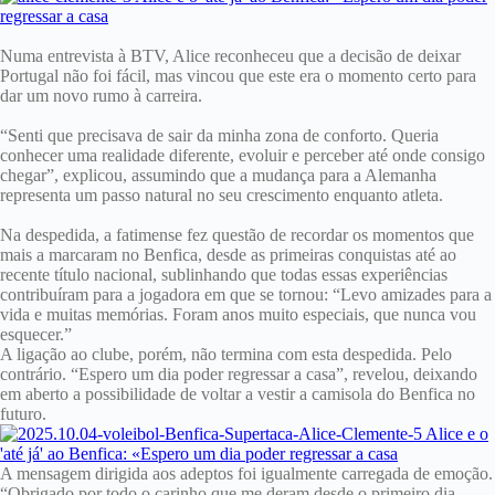
Numa entrevista à BTV, Alice reconheceu que a decisão de deixar
Portugal não foi fácil, mas vincou que este era o momento certo para
dar um novo rumo à carreira.
“Senti que precisava de sair da minha zona de conforto. Queria
conhecer uma realidade diferente, evoluir e perceber até onde consigo
chegar”, explicou, assumindo que a mudança para a Alemanha
representa um passo natural no seu crescimento enquanto atleta.
Na despedida, a fatimense fez questão de recordar os momentos que
mais a marcaram no Benfica, desde as primeiras conquistas até ao
recente título nacional, sublinhando que todas essas experiências
contribuíram para a jogadora em que se tornou: “Levo amizades para a
vida e muitas memórias. Foram anos muito especiais, que nunca vou
esquecer.”
A ligação ao clube, porém, não termina com esta despedida. Pelo
contrário. “Espero um dia poder regressar a casa”, revelou, deixando
em aberto a possibilidade de voltar a vestir a camisola do Benfica no
futuro.
A mensagem dirigida aos adeptos foi igualmente carregada de emoção.
“Obrigado por todo o carinho que me deram desde o primeiro dia.