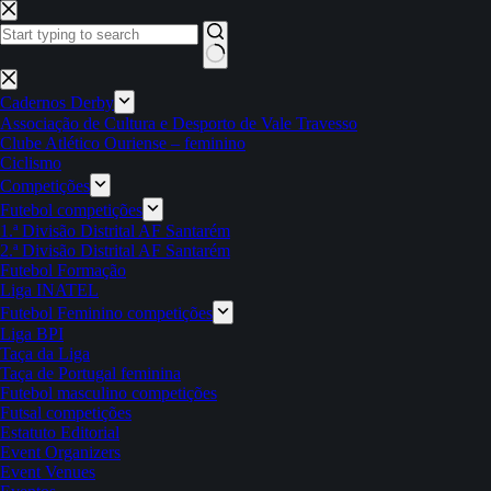
Pular
para
o
conteúdo
Sem
resultados
Cadernos Derby
Associação de Cultura e Desporto de Vale Travesso
Clube Atlético Ouriense – feminino
Ciclismo
Competições
Futebol competições
1.ª Divisão Distrital AF Santarém
2.ª Divisão Distrital AF Santarém
Futebol Formação
Liga INATEL
Futebol Feminino competições
Liga BPI
Taça da Liga
Taça de Portugal feminina
Futebol masculino competições
Futsal competições
Estatuto Editorial
Event Organizers
Event Venues