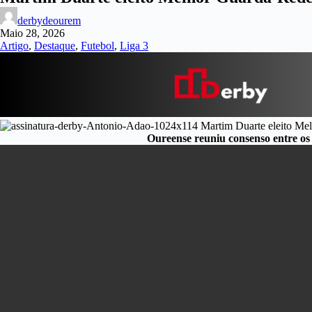
derbydeourem
Maio 28, 2026
Artigo
,
Destaque
,
Futebol
,
Liga 3
Oureense reuniu consenso entre os 