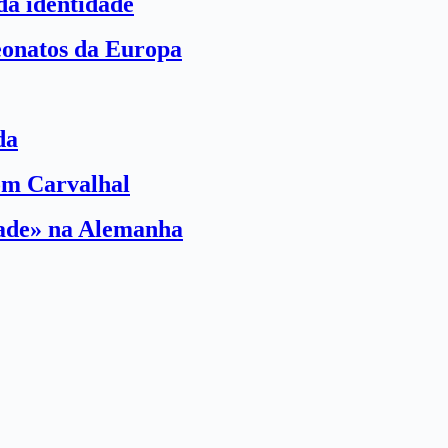
a identidade
eonatos da Europa
da
com Carvalhal
dade» na Alemanha