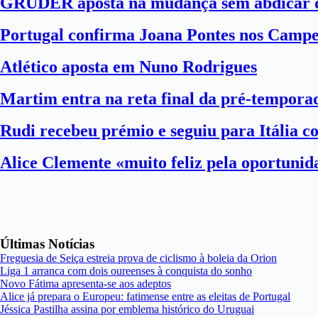
GRUDER aposta na mudança sem abdicar d
Portugal confirma Joana Pontes nos Camp
Atlético aposta em Nuno Rodrigues
Martim entra na reta final da pré-tempora
Rudi recebeu prémio e seguiu para Itália 
Alice Clemente «muito feliz pela oportuni
Últimas Notícias
Freguesia de Seiça estreia prova de ciclismo à boleia da Orion
Liga 1 arranca com dois oureenses à conquista do sonho
Novo Fátima apresenta-se aos adeptos
Alice já prepara o Europeu: fatimense entre as eleitas de Portugal
Jéssica Pastilha assina por emblema histórico do Uruguai