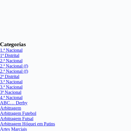
Categorias
1.ª Nacional
1ª Distrital
2.ª Nacional
2.ª Nacional (f)
2.ª Nacional (f)
2ª Distrital
3.ª Nacional
3.ª Nacional
3ª Nacional
4.ª Nacional
ABC… Derby
Arbitragem
Arbitragem Futebol
Arbitragem Futsal
Arbitragem Hóquei em Patins
Artes Marciais