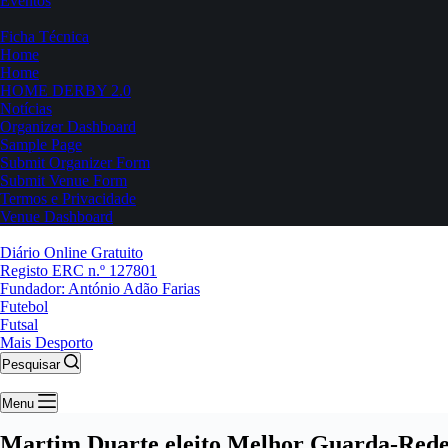
Eventos
Ficha Técnica
Home
Home
HOME DERBY 2.0
Notícias
Organizer Dashboard
Sample Page
Submit Organizer Form
Submit Venue Form
Termos e Privacidade
Venue Dashboard
Diário Online Gratuito
Registo ERC n.º 127801
Fundador: António Adão Farias
Futebol
Futsal
Mais Desporto
Pesquisar
Menu
Martim Duarte eleito Melhor Guarda-Rede