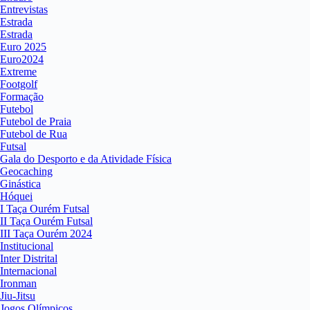
Entrevistas
Estrada
Estrada
Euro 2025
Euro2024
Extreme
Footgolf
Formação
Futebol
Futebol de Praia
Futebol de Rua
Futsal
Gala do Desporto e da Atividade Física
Geocaching
Ginástica
Hóquei
I Taça Ourém Futsal
II Taça Ourém Futsal
III Taça Ourém 2024
Institucional
Inter Distrital
Internacional
Ironman
Jiu-Jitsu
Jogos Olímpicos