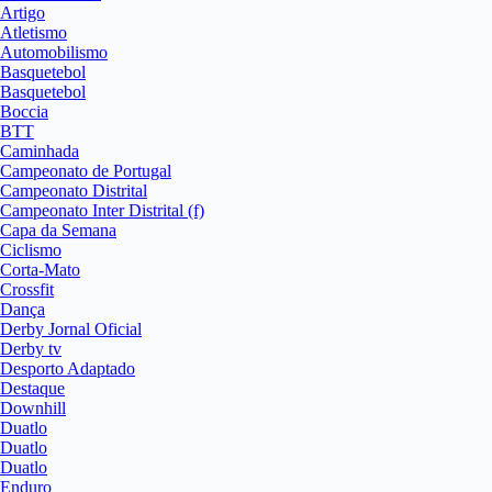
Artigo
Atletismo
Automobilismo
Basquetebol
Basquetebol
Boccia
BTT
Caminhada
Campeonato de Portugal
Campeonato Distrital
Campeonato Inter Distrital (f)
Capa da Semana
Ciclismo
Corta-Mato
Crossfit
Dança
Derby Jornal Oficial
Derby tv
Desporto Adaptado
Destaque
Downhill
Duatlo
Duatlo
Duatlo
Enduro