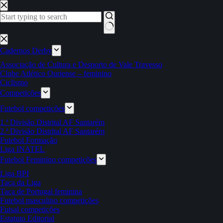
Pular
para
o
conteúdo
Sem
resultados
Cadernos Derby
Associação de Cultura e Desporto de Vale Travesso
Clube Atlético Ouriense – feminino
Ciclismo
Competições
Futebol competições
1.ª Divisão Distrital AF Santarém
2.ª Divisão Distrital AF Santarém
Futebol Formação
Liga INATEL
Futebol Feminino competições
Liga BPI
Taça da Liga
Taça de Portugal feminina
Futebol masculino competições
Futsal competições
Estatuto Editorial