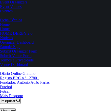
Event Organizers
Event Venues
Eventos
Ficha Técnica
Home
Home
HOME DERBY 2.0
Notícias
Organizer Dashboard
Sample Page
Submit Organizer Form
Submit Venue Form
Termos e Privacidade
Venue Dashboard
Diário Online Gratuito
Registo ERC n.º 127801
Fundador: António Adão Farias
Futebol
Futsal
Mais Desporto
Pesquisar
Menu