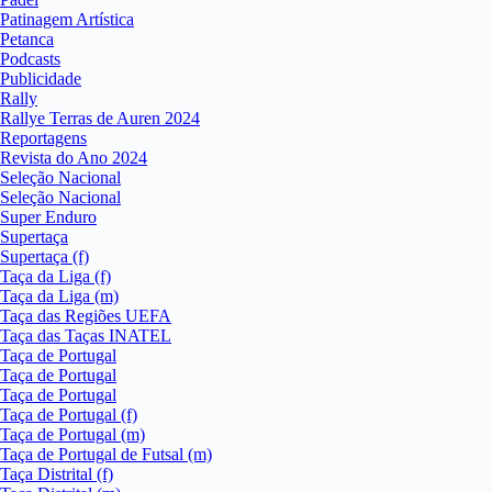
Patinagem Artística
Petanca
Podcasts
Publicidade
Rally
Rallye Terras de Auren 2024
Reportagens
Revista do Ano 2024
Seleção Nacional
Seleção Nacional
Super Enduro
Supertaça
Supertaça (f)
Taça da Liga (f)
Taça da Liga (m)
Taça das Regiões UEFA
Taça das Taças INATEL
Taça de Portugal
Taça de Portugal
Taça de Portugal
Taça de Portugal (f)
Taça de Portugal (m)
Taça de Portugal de Futsal (m)
Taça Distrital (f)