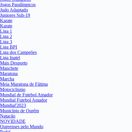
Jogos Paralímpicos
Judo Adaptado
Juniores Sub-19
Karate
Karate
Liga 1
Liga 2
Liga 3
Liga BPI
Liga dos Campeões
Liga Inatel
Mais Desporto
Manchete
Maratona
Marcha
Meia Maratona de Fátima
Motociclismo
Mundial de Futebol Amador
Mundial Futebol Amador
Mundial'2023
Município de Ourém
Natação
NOVIDADE
Oureenses pelo Mundo
Padel