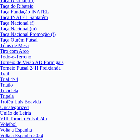
Taça Distrital (m)
Taça do Ribatejo
Taça Fundação INATEL
Taça INATEL Santarém
Taça Nacional (f)
Taça Nacional (m)
Taça Nacional Promoção (f)
Taça Ourém Futsal
Ténis de Mesa
Tiro com Arco
Todo-o-Terreno
Torneio de Verão AD Formigais
Torneio Futsal 24H Freixianda
Trail
Trial 4×4
Triatlo
Tricicleta
Tripela
Troféu Luís Boavida
Uncategorized
União de Leiria
VIII Torneio Futsal 24h
Voleibol
Volta a Espanha
Volta a Espanha 2024