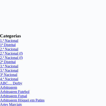
Categorias
1.ª Nacional
1ª Distrital
2.ª Nacional
2.ª Nacional (f)
2.ª Nacional (f)
2ª Distrital
3.ª Nacional
3.ª Nacional
3ª Nacional
4.ª Nacional
ABC… Derby
Arbitragem
Arbitragem Futebol
Arbitragem Futsal
Arbitragem Hóquei em Patins
Artes Marciais