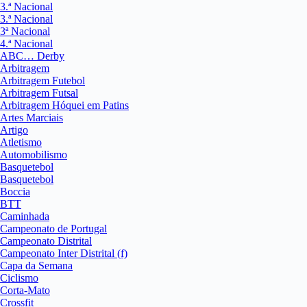
3.ª Nacional
3.ª Nacional
3ª Nacional
4.ª Nacional
ABC… Derby
Arbitragem
Arbitragem Futebol
Arbitragem Futsal
Arbitragem Hóquei em Patins
Artes Marciais
Artigo
Atletismo
Automobilismo
Basquetebol
Basquetebol
Boccia
BTT
Caminhada
Campeonato de Portugal
Campeonato Distrital
Campeonato Inter Distrital (f)
Capa da Semana
Ciclismo
Corta-Mato
Crossfit