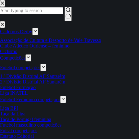
Pular
para
o
conteúdo
Sem
resultados
Cadernos Derby
Associação de Cultura e Desporto de Vale Travesso
Clube Atlético Ouriense – feminino
Ciclismo
Competições
Futebol competições
1.ª Divisão Distrital AF Santarém
2.ª Divisão Distrital AF Santarém
Futebol Formação
Liga INATEL
Futebol Feminino competições
Liga BPI
Taça da Liga
Taça de Portugal feminina
Futebol masculino competições
Futsal competições
Estatuto Editorial