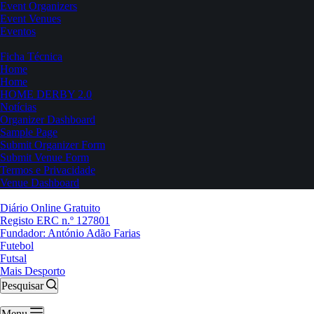
Event Organizers
Event Venues
Eventos
Ficha Técnica
Home
Home
HOME DERBY 2.0
Notícias
Organizer Dashboard
Sample Page
Submit Organizer Form
Submit Venue Form
Termos e Privacidade
Venue Dashboard
Diário Online Gratuito
Registo ERC n.º 127801
Fundador: António Adão Farias
Futebol
Futsal
Mais Desporto
Pesquisar
Menu