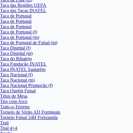
Taça das Regiões UEFA
Taça das Taças INATEL
Taça de Portugal
Taça de Portugal
Taça de Portugal
Taça de Portugal (f)
Taça de Portugal (m)
Taça de Portugal de Futsal (m)
Taça Distrital (f)
Taça Distrital (m)
Taça do Ribatejo
Taça Fundação INATEL
Taça INATEL Santarém
Taça Nacional (f)
Taça Nacional (m)
Taça Nacional Promoção (f)
Taça Ourém Futsal
Ténis de Mesa
Tiro com Arco
Todo-o-Terreno
Torneio de Verão AD Formigais
Torneio Futsal 24H Freixianda
Trail
Trial 4×4