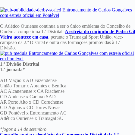
O Atlético Ouriense continua a ser o único emblema do Concelho de
Ourém a competir na 1.ª Distrital.
A estreia do conjunto de Pedro Gil
Vieira acontece em casa
, perante o Tramagal Sport União, vice-
campeão da 2.ª Distrital e outra das formações promovidas à 1.ª
Divisão.
1.ª Divisão Distrital
1.ª jornada*
AD Mação x AD Fazendense
União Tomar x Abrantes e Benfica
AC Alcanenense x CA Riachense
CD Amiense x Cartaxo SAD
AR Porto Alto x CD Coruchense
CD Águias x CD Torres Novas
GD Pontével x Entroncamento AC
Atlético Ouriense x Tramagal SU
*jogos a 14 de setembro
Consulte aqui o calendário do Campeonato Distrital da 1.ª