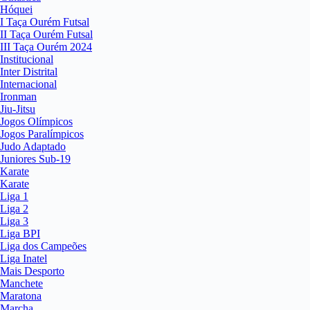
Hóquei
I Taça Ourém Futsal
II Taça Ourém Futsal
III Taça Ourém 2024
Institucional
Inter Distrital
Internacional
Ironman
Jiu-Jitsu
Jogos Olímpicos
Jogos Paralímpicos
Judo Adaptado
Juniores Sub-19
Karate
Karate
Liga 1
Liga 2
Liga 3
Liga BPI
Liga dos Campeões
Liga Inatel
Mais Desporto
Manchete
Maratona
Marcha