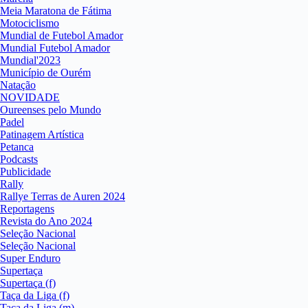
Meia Maratona de Fátima
Motociclismo
Mundial de Futebol Amador
Mundial Futebol Amador
Mundial'2023
Município de Ourém
Natação
NOVIDADE
Oureenses pelo Mundo
Padel
Patinagem Artística
Petanca
Podcasts
Publicidade
Rally
Rallye Terras de Auren 2024
Reportagens
Revista do Ano 2024
Seleção Nacional
Seleção Nacional
Super Enduro
Supertaça
Supertaça (f)
Taça da Liga (f)
Taça da Liga (m)