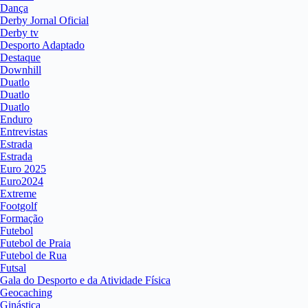
Dança
Derby Jornal Oficial
Derby tv
Desporto Adaptado
Destaque
Downhill
Duatlo
Duatlo
Duatlo
Enduro
Entrevistas
Estrada
Estrada
Euro 2025
Euro2024
Extreme
Footgolf
Formação
Futebol
Futebol de Praia
Futebol de Rua
Futsal
Gala do Desporto e da Atividade Física
Geocaching
Ginástica