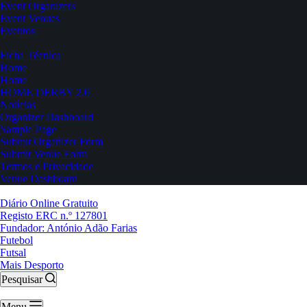
Event Organizers
Event Venues
Eventos
Ficha Técnica
Home
Home
HOME DERBY 2.0
Notícias
Organizer Dashboard
Sample Page
Submit Organizer Form
Submit Venue Form
Termos e Privacidade
Venue Dashboard
Diário Online Gratuito
Registo ERC n.º 127801
Fundador: António Adão Farias
Futebol
Futsal
Mais Desporto
Pesquisar
Menu