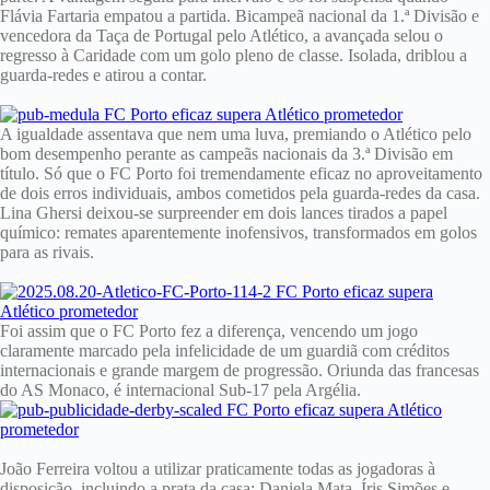
Flávia Fartaria empatou a partida. Bicampeã nacional da 1.ª Divisão e
vencedora da Taça de Portugal pelo Atlético, a avançada selou o
regresso à Caridade com um golo pleno de classe. Isolada, driblou a
guarda-redes e atirou a contar.
A igualdade assentava que nem uma luva, premiando o Atlético pelo
bom desempenho perante as campeãs nacionais da 3.ª Divisão em
título. Só que o FC Porto foi tremendamente eficaz no aproveitamento
de dois erros individuais, ambos cometidos pela guarda-redes da casa.
Lina Ghersi deixou-se surpreender em dois lances tirados a papel
químico: remates aparentemente inofensivos, transformados em golos
para as rivais.
Foi assim que o FC Porto fez a diferença, vencendo um jogo
claramente marcado pela infelicidade de um guardiã com créditos
internacionais e grande margem de progressão. Oriunda das francesas
do AS Monaco, é internacional Sub-17 pela Argélia.
João Ferreira voltou a utilizar praticamente todas as jogadoras à
disposição, incluindo a prata da casa: Daniela Mata, Íris Simões e