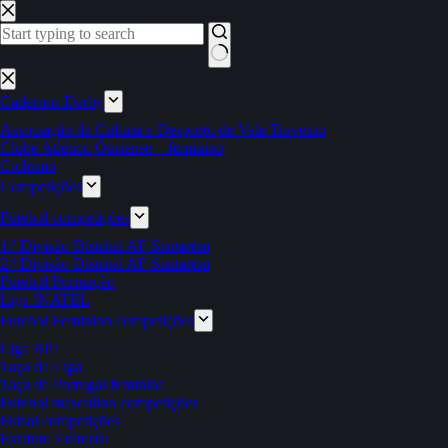
Pular
para
o
conteúdo
Sem
resultados
Cadernos Derby
Associação de Cultura e Desporto de Vale Travesso
Clube Atlético Ouriense – feminino
Ciclismo
Competições
Futebol competições
1.ª Divisão Distrital AF Santarém
2.ª Divisão Distrital AF Santarém
Futebol Formação
Liga INATEL
Futebol Feminino competições
Liga BPI
Taça da Liga
Taça de Portugal feminina
Futebol masculino competições
Futsal competições
Estatuto Editorial