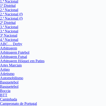
1.ª Nacional
1ª Distrital
2.ª Nacional
2.ª Nacional (f)
2.ª Nacional (f)
2ª Distrital
3.ª Nacional
3.ª Nacional
3ª Nacional
4.ª Nacional
ABC… Derby
Arbitragem
Arbitragem Futebol
Arbitragem Futsal
Arbitragem Hóquei em Patins
Artes Marciais
Artigo
Atletismo
Automobilismo
Basquetebol
Basquetebol
Boccia
BTT
Caminhada
Campeonato de Portugal