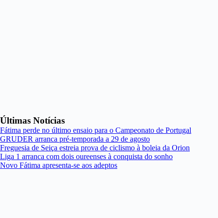
Últimas Notícias
Fátima perde no último ensaio para o Campeonato de Portugal
GRUDER arranca pré-temporada a 29 de agosto
Freguesia de Seiça estreia prova de ciclismo à boleia da Orion
Liga 1 arranca com dois oureenses à conquista do sonho
Novo Fátima apresenta-se aos adeptos