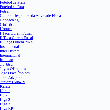
Futebol de Praia
Futebol de Rua
Futsal
Gala do Desporto e da Atividade Física
Geocaching
Ginástica
Hóquei
I Taça Ourém Futsal
II Taça Ourém Futsal
III Taça Ourém 2024
Institucional
Inter Distrital
Internacional
Ironman
Jiu-Jitsu
Jogos Olímpicos
Jogos Paralímpicos
Judo Adaptado
Juniores Sub-19
Karate
Karate
Liga 1
Liga 2
Liga 3
Liga BPI