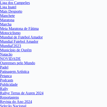
Liga dos Campeões
Liga Inatel
Mais Desporto
Manchete
Maratona
Marcha
Meia Maratona de Fátima
Motociclismo
Mundial de Futebol Amador
Mundial Futebol Amador
Mundial'2023
Município de Ourém
Natação
NOVIDADE
Oureenses pelo Mundo
Padel
Patinagem Artística
Petanca
Podcasts
Publicidade
Rally
Rallye Terras de Auren 2024
Reportagens
Revista do Ano 2024
Seleção Nacional