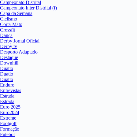
Campeonato Distrital
Campeonato Inter Distrital (f)
Capa da Semana
Ciclismo
Corta-Mato
Crossfit
Dança
Derby Jornal Oficial
Derby tv
Desporto Adaptado
Destaque
Downhill
Duatlo
Duatlo
Duatlo
Enduro
Entrevistas
Estrada
Estrada
Euro 2025
Euro2024
Extreme
Footgolf
Formação
Futebol