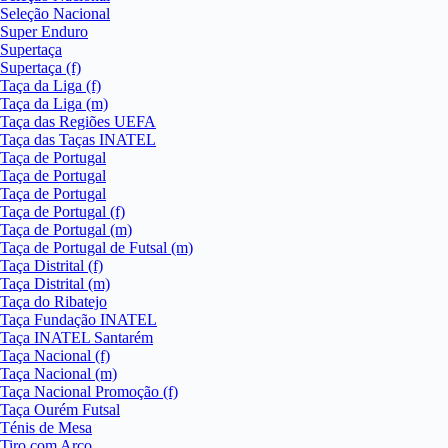
Seleção Nacional
Super Enduro
Supertaça
Supertaça (f)
Taça da Liga (f)
Taça da Liga (m)
Taça das Regiões UEFA
Taça das Taças INATEL
Taça de Portugal
Taça de Portugal
Taça de Portugal
Taça de Portugal (f)
Taça de Portugal (m)
Taça de Portugal de Futsal (m)
Taça Distrital (f)
Taça Distrital (m)
Taça do Ribatejo
Taça Fundação INATEL
Taça INATEL Santarém
Taça Nacional (f)
Taça Nacional (m)
Taça Nacional Promoção (f)
Taça Ourém Futsal
Ténis de Mesa
Tiro com Arco