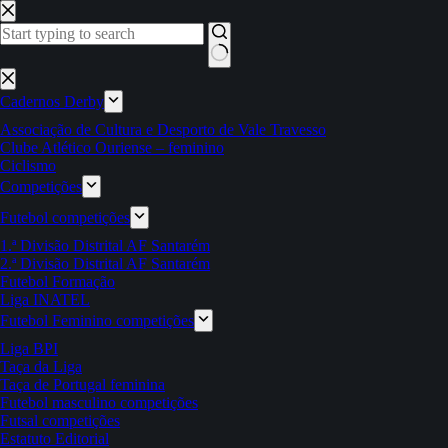
Pular
para
o
conteúdo
Sem
resultados
Cadernos Derby
Associação de Cultura e Desporto de Vale Travesso
Clube Atlético Ouriense – feminino
Ciclismo
Competições
Futebol competições
1.ª Divisão Distrital AF Santarém
2.ª Divisão Distrital AF Santarém
Futebol Formação
Liga INATEL
Futebol Feminino competições
Liga BPI
Taça da Liga
Taça de Portugal feminina
Futebol masculino competições
Futsal competições
Estatuto Editorial