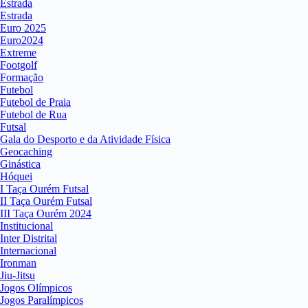
Estrada
Estrada
Euro 2025
Euro2024
Extreme
Footgolf
Formação
Futebol
Futebol de Praia
Futebol de Rua
Futsal
Gala do Desporto e da Atividade Física
Geocaching
Ginástica
Hóquei
I Taça Ourém Futsal
II Taça Ourém Futsal
III Taça Ourém 2024
Institucional
Inter Distrital
Internacional
Ironman
Jiu-Jitsu
Jogos Olímpicos
Jogos Paralímpicos