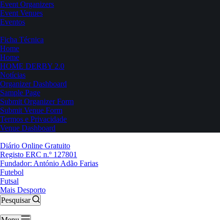
Event Organizers
Event Venues
Eventos
Ficha Técnica
Home
Home
HOME DERBY 2.0
Notícias
Organizer Dashboard
Sample Page
Submit Organizer Form
Submit Venue Form
Termos e Privacidade
Venue Dashboard
Diário Online Gratuito
Registo ERC n.º 127801
Fundador: António Adão Farias
Futebol
Futsal
Mais Desporto
Pesquisar
Menu