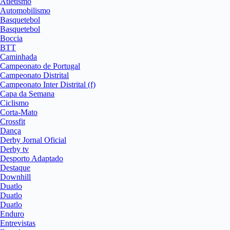
Atletismo
Automobilismo
Basquetebol
Basquetebol
Boccia
BTT
Caminhada
Campeonato de Portugal
Campeonato Distrital
Campeonato Inter Distrital (f)
Capa da Semana
Ciclismo
Corta-Mato
Crossfit
Dança
Derby Jornal Oficial
Derby tv
Desporto Adaptado
Destaque
Downhill
Duatlo
Duatlo
Duatlo
Enduro
Entrevistas