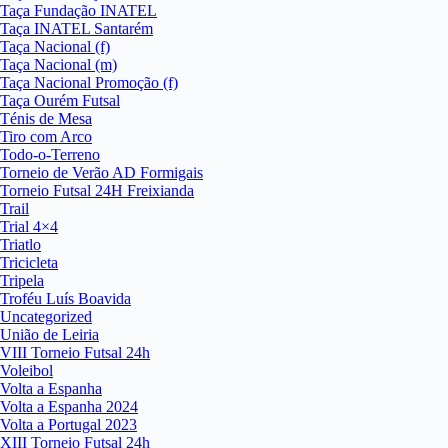
Taça Fundação INATEL
Taça INATEL Santarém
Taça Nacional (f)
Taça Nacional (m)
Taça Nacional Promoção (f)
Taça Ourém Futsal
Ténis de Mesa
Tiro com Arco
Todo-o-Terreno
Torneio de Verão AD Formigais
Torneio Futsal 24H Freixianda
Trail
Trial 4×4
Triatlo
Tricicleta
Tripela
Troféu Luís Boavida
Uncategorized
União de Leiria
VIII Torneio Futsal 24h
Voleibol
Volta a Espanha
Volta a Espanha 2024
Volta a Portugal 2023
XIII Torneio Futsal 24h