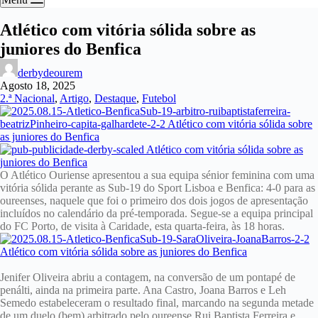
Atlético com vitória sólida sobre as
juniores do Benfica
derbydeourem
Agosto 18, 2025
2.ª Nacional
,
Artigo
,
Destaque
,
Futebol
O Atlético Ouriense apresentou a sua equipa sénior feminina com uma
vitória sólida perante as Sub-19 do Sport Lisboa e Benfica: 4-0 para as
oureenses, naquele que foi o primeiro dos dois jogos de apresentação
incluídos no calendário da pré-temporada. Segue-se a equipa principal
do FC Porto, de visita à Caridade, esta quarta-feira, às 18 horas.
Jenifer Oliveira abriu a contagem, na conversão de um pontapé de
penálti, ainda na primeira parte. Ana Castro, Joana Barros e Leh
Semedo estabeleceram o resultado final, marcando na segunda metade
de um duelo (bem) arbitrado pelo oureense Rui Baptista Ferreira e