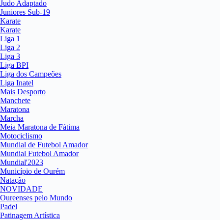
Judo Adaptado
Juniores Sub-19
Karate
Karate
Liga 1
Liga 2
Liga 3
Liga BPI
Liga dos Campeões
Liga Inatel
Mais Desporto
Manchete
Maratona
Marcha
Meia Maratona de Fátima
Motociclismo
Mundial de Futebol Amador
Mundial Futebol Amador
Mundial'2023
Município de Ourém
Natação
NOVIDADE
Oureenses pelo Mundo
Padel
Patinagem Artística